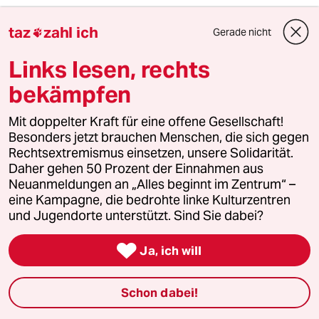
taz
zahl ich
Gerade nicht

warum_denkt_keiner_nach?
W
01.10.2020
,
06:34 Uhr
Links lesen, rechts
Wir brauchen nicht für jeden Neanderthaler ein
bekämpfen
Gesetz.
Ich bin noch nie auf die Idee gekommen, so
Mit doppelter Kraft für eine offene Gesellschaft!
etwas zur Anzeige zu bringen. Es ist
Besonders jetzt brauchen Menschen, die sich gegen
Verschwendung von Lebenszeit, die viel
Rechtsextremismus einsetzen, unsere Solidarität.
sinnvoller genutzt werden kann. Außerdem
Daher gehen 50 Prozent der Einnahmen aus
würde ich damit solchen Typen eine
Neuanmeldungen an „Alles beginnt im Zentrum“ –
Bedeutung geben, die sie nicht haben.
eine Kampagne, die bedrohte linke Kulturzentren
Wie die Zahlen aus Frankreich und Belgien
und Jugendorte unterstützt. Sind Sie dabei?
zeigen, bin ich mit dieser Einstellung wohl nicht
allein.

Besserung bringt ein allmähliches Umdenken in
Ja, ich will
der Gesellschaft. Aber so etwas dauert einige
Generationen...
Schon dabei!