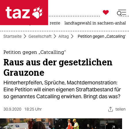

taz zahl ich
hitze
niedrigwasser
rente
landtagswahl in sachsen-anhalt

taz zahl ich
Startseite
Gesellschaft
Alltag
Petition gegen „Catcalling“
taz zahl ich
themen
Petition gegen „Catcalling“
Raus aus der gesetzlichen
politik
Grauzone
öko
Hinterherpfeifen, Sprüche, Machtdemonstration:
Eine Petition will einen eigenen Straftatbestand für
gesellschaft
so genanntes Catcalling erwirken. Bringt das was?
kultur
30.9.2020
18:25 Uhr
teilen
sport