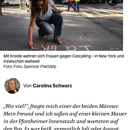
berlin
nord
wahrheit
verlag
verlag
Mit Kreide wehren sich Frauen gegen Catcalling – in New York und
inzwischen weltweit
veranstaltungen
Foto: Foto: Spencer Platt/afp
shop
fragen & hilfe
Von
Carolina Schwarz
unterstützen
„Wie viel?“, fragte mich einer der beiden Männer.
abo
Mein Freund und ich saßen auf einer kleinen Mauer
genossenschaft
in der Pforzheimer Innenstadt und warteten auf
den Bus. Es war heiß, vermutlich Juli oder August.