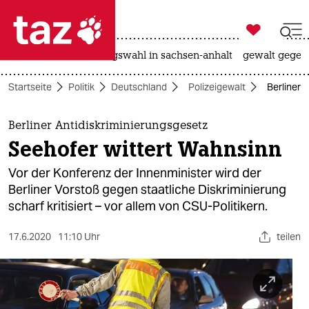

taz zahl ich
hitze
surfen
landtagswahl in sachsen-anhalt
gewalt gegen

taz zahl ich
Startseite
Politik
Deutschland
Polizeigewalt
Berliner 
taz zahl ich
themen
Berliner Antidiskriminierungsgesetz
Seehofer wittert Wahnsinn
politik
Vor der Konferenz der Innenminister wird der
öko
Berliner Vorstoß gegen staatliche Diskriminierung
scharf kritisiert – vor allem von CSU-Politikern.
gesellschaft
17.6.2020
11:10 Uhr
teilen
kultur
sport