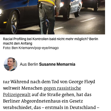
berlin
nord
wahrheit
verlag
Racial Profiling bei Kontrollen bald nicht mehr möglich? Berlin
verlag
macht den Anfang
Foto: Ben Kriemann/pop-eye/imago
veranstaltungen
shop
Aus Berlin
Susanne Memarnia
fragen & hilfe
taz
Während nach dem Tod von George Floyd
unterstützen
weltweit Menschen
gegen rassistische
abo
Polizeigewalt
auf die Straße gehen, hat das
Berliner Abgeordnetenhaus ein Gesetz
genossenschaft
verabschiedet, das – erstmals in Deutschland –