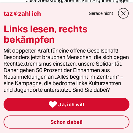
Zusatzbelastung, aber ist kein Argument gegen
die Verunmöglichung der praktischen Arbeit.
taz
zahl ich
Diese findet ja trotzdem statt. Ein höherer
Gerade nicht

Kontrollgrad ist doch gerade angebracht!
Links lesen, rechts
bekämpfen
Firlefonz
F
18.06.2020
,
12:44 Uhr
Mit doppelter Kraft für eine offene Gesellschaft!
Besonders jetzt brauchen Menschen, die sich gegen
Uuuund der nächste CDUler der rumheult:
Rechtsextremismus einsetzen, unsere Solidarität.
""Herr Geisel muss uns schriftlich versichern,
Daher gehen 50 Prozent der Einnahmen aus
dass das Antidiskriminierungsgesetz für unsere
Neuanmeldungen an „Alles beginnt im Zentrum“ –
Polizisten keine Konsequenzen hat", sagt Reul
eine Kampagne, die bedrohte linke Kulturzentren
dem SPIEGEL."
und Jugendorte unterstützt. Sind Sie dabei?
Ja Herr Reul, wie sagen die Leute von der Law
& Order Fraktion immer? "Wer sich an Recht

Ja, ich will
und Ordnung hält, hat auch nichts zu
befürchten."
Schon dabei!