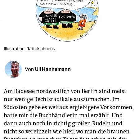
berlin
nord
wahrheit
verlag
Illustration: Rattelschneck
verlag
veranstaltungen
Von
Uli Hannemann
shop
fragen & hilfe
Am Badesee nordwestlich von Berlin sind meist
nur wenige Rechtsradikale auszumachen. Im
unterstützen
Südosten gebe es weitaus ergiebigere Vorkommen,
hatte mir die Buchhändlerin mal erzählt. Und
abo
dann auch noch in richtig großen Rudeln und
genossenschaft
nicht so vereinzelt wie hier, wo man die braunen