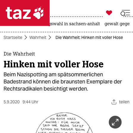

taz zahl ich
hitze
surfen
landtagswahl in sachsen-anhalt
gewalt gegen

taz zahl ich
Startseite
Wahrheit
Die Wahrheit: Hinken mit voller Hose
taz zahl ich
themen
Die Wahrheit
Hinken mit voller Hose
politik
Beim Nazispotting am spätsommerlichen
öko
Badestrand können die braunsten Exemplare der
Rechtsradikalen besichtigt werden.
gesellschaft
5.9.2020
9:44 Uhr
teilen
kultur
sport