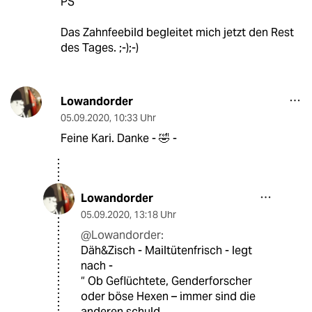
PS
Das Zahnfeebild begleitet mich jetzt den Rest
des Tages. ;-);-)
Lowandorder
05.09.2020
,
10:33 Uhr
Feine Kari. Danke - 🤣 -
Lowandorder
05.09.2020
,
13:18 Uhr
@Lowandorder:
Däh&Zisch - Mailtütenfrisch - legt
nach -
“ Ob Geflüchtete, Genderforscher
oder böse Hexen – immer sind die
anderen schuld,