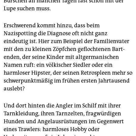
Burschen an manchen Tagen fast schon mit der
epaper login
Lupe suchen muss.
Erschwerend kommt hinzu, dass beim
Nazispotting die Diagnose oft nicht ganz
eindeutig ist. Hier zum Beispiel der Familienvater
mit den zu kleinen Zöpfchen geflochtenen Bart­
enden, der seine Kinder mit altgermanischen
Namen ruft: ein völkischer Siedler oder ein
harmloser Hipster, der seinen Retro­spleen mehr so
schwerpunktmäßig im frühen ersten Jahrtausend
auslebt?
Und dort hinten die Angler im Schilf mit ihrer
Tarnkleidung, ihren Tarnzelten, fragwürdigen
Hunden und Angel­ausrüstungen im Gegenwert
eines Trawlers: harmloses Hobby oder