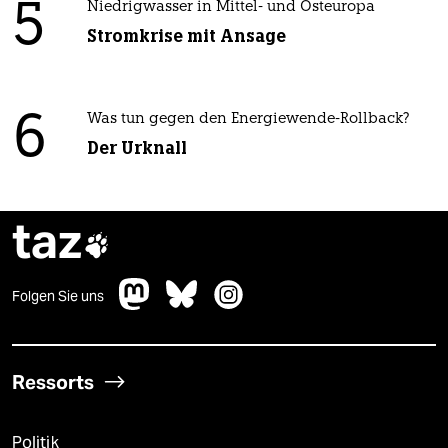
5
Niedrigwasser in Mittel- und Osteuropa
Stromkrise mit Ansage
6
Was tun gegen den Energiewende-Rollback?
Der Urknall
taz

Folgen Sie uns
Ressorts
Politik