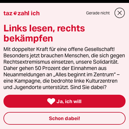
Le Monde diplomatique
taz
zahl ich
Gerade nicht

taz Archiv
Links lesen, rechts
bekämpfen
Mehr taz Angebote
Mit doppelter Kraft für eine offene Gesellschaft!
Besonders jetzt brauchen Menschen, die sich gegen
Rechtsextremismus einsetzen, unsere Solidarität.
Daher gehen 50 Prozent der Einnahmen aus
Reisen
Neuanmeldungen an „Alles beginnt im Zentrum“ –
eine Kampagne, die bedrohte linke Kulturzentren
Kantine
und Jugendorte unterstützt. Sind Sie dabei?
Shop

Ja, ich will
Anzeigen
Schon dabei!