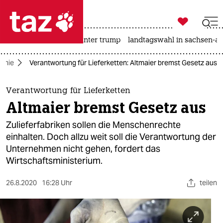

taz zahl ich
nahost-konflikt
usa unter trump
landtagswahl in sachsen-an

taz zahl ich
omie
Verantwortung für Lieferketten: Altmaier bremst Gesetz aus
taz zahl ich
themen
Verantwortung für Lieferketten
Altmaier bremst Gesetz aus
politik
Zulieferfabriken sollen die Menschenrechte
öko
einhalten. Doch allzu weit soll die Verantwortung der
Unternehmen nicht gehen, fordert das
gesellschaft
Wirtschaftsministerium.
kultur
26.8.2020
16:28 Uhr
teilen
sport