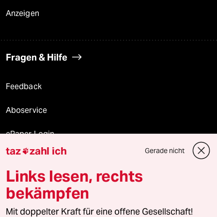
Anzeigen
Fragen & Hilfe
Feedback
Aboservice
ePaper Login
taz
zahl ich
Gerade nicht

Downloads für Abonnierende
Links lesen, rechts
bekämpfen
© 2026 taz Verlags und Vertriebs GmbH
Mit doppelter Kraft für eine offene Gesellschaft!
Alle Rechte vorbehalten. Bei rechtlichen Fragen oder für Genehmigungen