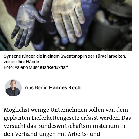
berlin
nord
wahrheit
verlag
verlag
Syrische Kinder, die in einem Sweatshop in der Türkei arbeiten,
zeigen ihre Hände
veranstaltungen
Foto: Valerio Muscella/Redux/laif
shop
Aus Berlin
Hannes Koch
fragen & hilfe
unterstützen
Möglichst wenige Unternehmen sollen von dem
abo
geplanten Lieferkettengesetz erfasst werden. Das
versucht das Bundeswirtschaftsministerium in
genossenschaft
den Verhandlungen mit Arbeits- und