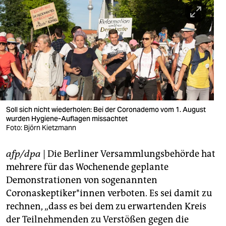
berlin
nord
wahrheit
verlag
verlag
veranstaltungen
Soll sich nicht wiederholen: Bei der Coronademo vom 1. August
wurden Hygiene-Auflagen missachtet
shop
Foto: Björn Kietzmann
fragen & hilfe
afp/dpa
| Die Berliner Versammlungsbehörde hat
mehrere für das Wochenende geplante
unterstützen
Demonstrationen von sogenannten
abo
Coronaskeptiker*innen verboten. Es sei damit zu
rechnen, „dass es bei dem zu erwartenden Kreis
genossenschaft
der Teilnehmenden zu Verstößen gegen die