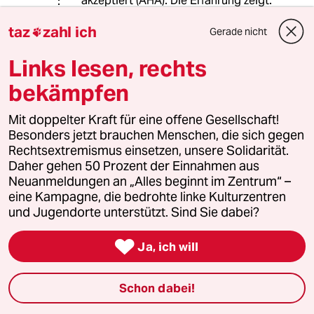
akzeptiert (AHA). Die Erfahrung zeigt:
das ist nicht der Fall. Sie wollen sich
taz
zahl ich
halt Ihre Demokratie gerne selber
Gerade nicht

raussuchen ... So nicht.
Links lesen, rechts
bekämpfen
15833 (Profil gelöscht)
1G
26.08.2020
,
15:33 Uhr
Mit doppelter Kraft für eine offene Gesellschaft!
Besonders jetzt brauchen Menschen, die sich gegen
Demokratie tut weh, es bedeutet das ich auch
Rechtsextremismus einsetzen, unsere Solidarität.
seltsame Menschen demonstrieren lasse.
Daher gehen 50 Prozent der Einnahmen aus
Mit der Begründung von Herrn Geisel kann ich
Neuanmeldungen an „Alles beginnt im Zentrum“ –
jede Demo verbieten und das geht nicht.
eine Kampagne, die bedrohte linke Kulturzentren
Ich bin mir aber sicher das wird ein Gericht
und Jugendorte unterstützt. Sind Sie dabei?
kippen.

Ja, ich will
Tim Sperber
TS
26.08.2020
,
15:29 Uhr
Schon dabei!
Auf Twitter ruft eine rechte Gruppe