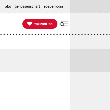
abo
genossenschaft
epaper login

taz zahl ich
taz zahl ich