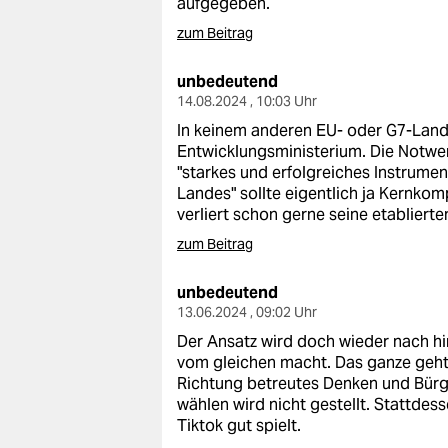
aufgegeben.
epaper login
zum Beitrag
unbedeutend
14.08.2024 , 10:03 Uhr
In keinem anderen EU- oder G7-Land 
Entwicklungsministerium. Die Notwend
"starkes und erfolgreiches Instrume
Landes" sollte eigentlich ja Kernko
verliert schon gerne seine etablier
zum Beitrag
unbedeutend
13.06.2024 , 09:02 Uhr
Der Ansatz wird doch wieder nach h
vom gleichen macht. Das ganze geht
Richtung betreutes Denken und Bürg
wählen wird nicht gestellt. Stattdes
Tiktok gut spielt.