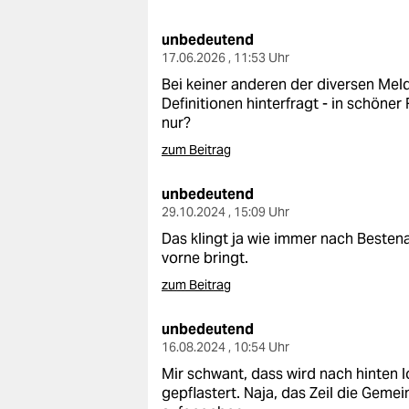
berlin
unbedeutend
nord
17.06.2026 , 11:53 Uhr
wahrheit
Bei keiner anderen der diversen Mel
Definitionen hinterfragt - in schöne
verlag
nur?
zum Beitrag
verlag
unbedeutend
veranstaltungen
29.10.2024 , 15:09 Uhr
shop
Das klingt ja wie immer nach Bestena
vorne bringt.
fragen & hilfe
zum Beitrag
unterstützen
unbedeutend
abo
16.08.2024 , 10:54 Uhr
Mir schwant, dass wird nach hinten l
genossenschaft
gepflastert. Naja, das Zeil die Gem