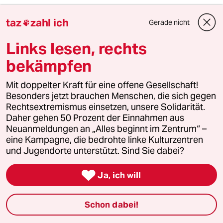
taz

taz
zahl ich
Gerade nicht

Links lesen, rechts
Folgen Sie uns
bekämpfen
Mit doppelter Kraft für eine offene Gesellschaft!
Ressorts
Besonders jetzt brauchen Menschen, die sich gegen
Rechtsextremismus einsetzen, unsere Solidarität.
Daher gehen 50 Prozent der Einnahmen aus
Politik
Neuanmeldungen an „Alles beginnt im Zentrum“ –
eine Kampagne, die bedrohte linke Kulturzentren
Öko
und Jugendorte unterstützt. Sind Sie dabei?
Gesellschaft

Ja, ich will
Kultur
Schon dabei!
Sport