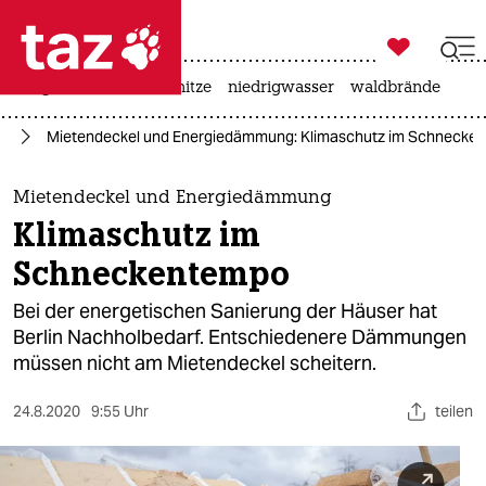

taz zahl ich
krieg in der ukraine
hitze
niedrigwasser
waldbrände

taz zahl ich
el
Mietendeckel und Energiedämmung: Klimaschutz im Schnecke
taz zahl ich
themen
Mietendeckel und Energiedämmung
Klimaschutz im
politik
Schneckentempo
öko
Bei der energetischen Sanierung der Häuser hat
Berlin Nachholbedarf. Entschiedenere Dämmungen
gesellschaft
müssen nicht am Mietendeckel scheitern.
kultur
24.8.2020
9:55 Uhr
teilen
sport