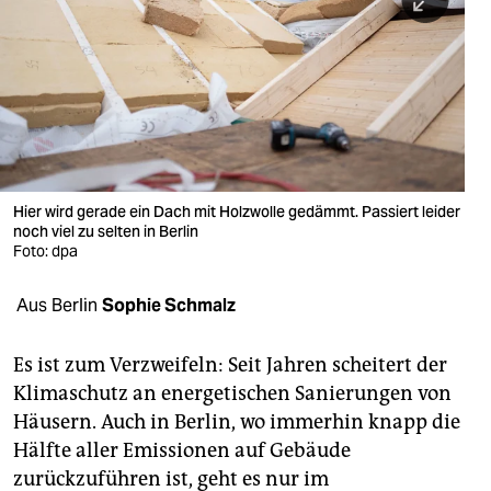
berlin
nord
wahrheit
verlag
verlag
Hier wird gerade ein Dach mit Holzwolle gedämmt. Passiert leider
noch viel zu selten in Berlin
veranstaltungen
Foto: dpa
shop
Aus Berlin
Sophie Schmalz
fragen & hilfe
unterstützen
Es ist zum Verzweifeln: Seit Jahren scheitert der
Klimaschutz an energetischen Sanierungen von
abo
Häusern. Auch in Berlin, wo immerhin knapp die
Hälfte aller Emissionen auf Gebäude
genossenschaft
zurückzuführen ist, geht es nur im