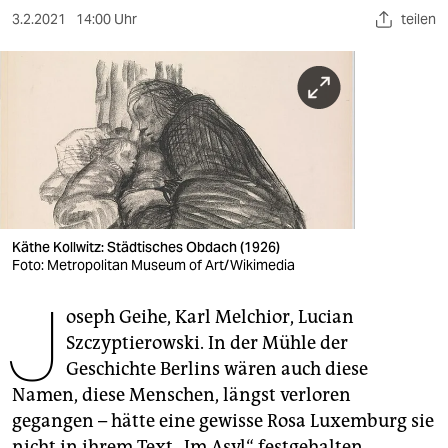
berlin
3.2.2021
14:00 Uhr
teilen
nord
wahrheit
verlag
verlag
veranstaltungen
Käthe Kollwitz: Städtisches Obdach (1926)
shop
Foto: Metropolitan Museum of Art/Wikimedia
fragen & hilfe
J
oseph Geihe, Karl Melchior, Lucian
unterstützen
Szczyptierowski. In der Mühle der
Geschichte Berlins wären auch diese
abo
Namen, diese Menschen, längst verloren
genossenschaft
gegangen – hätte eine gewisse Rosa Luxemburg sie
nicht in ihrem Text „Im Asyl“ festgehalten.