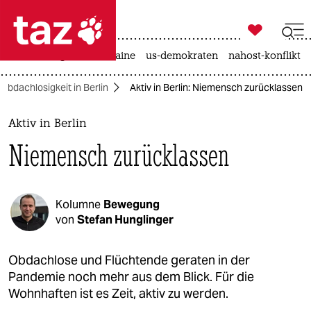

taz zahl ich
hitze
krieg in der ukraine
us-demokraten
nahost-konflikt

taz zahl ich
Obdachlosigkeit in Berlin
Aktiv in Berlin: Niemensch zurücklassen
taz zahl ich
themen
Aktiv in Berlin
Niemensch zurücklassen
politik
öko
Kolumne
Bewegung
gesellschaft
von
Stefan Hunglinger
kultur
Obdachlose und Flüchtende geraten in der
Pandemie noch mehr aus dem Blick. Für die
sport
Wohnhaften ist es Zeit, aktiv zu werden.