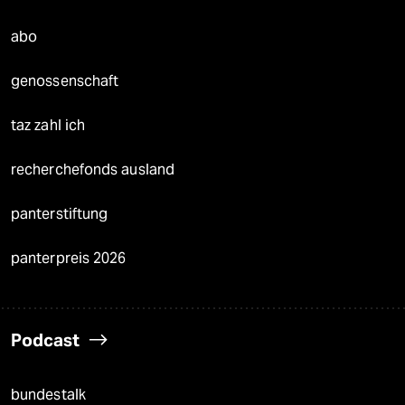
abo
genossenschaft
taz zahl ich
recherchefonds ausland
panterstiftung
panterpreis 2026
Podcast
bundestalk