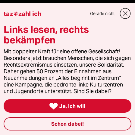
Kantine
taz
zahl ich
Gerade nicht

Links lesen, rechts
Shop
bekämpfen
Anzeigen
Mit doppelter Kraft für eine offene Gesellschaft!
Besonders jetzt brauchen Menschen, die sich gegen
Rechtsextremismus einsetzen, unsere Solidarität.
Fragen & Hilfe
Daher gehen 50 Prozent der Einnahmen aus
Neuanmeldungen an „Alles beginnt im Zentrum“ –
eine Kampagne, die bedrohte linke Kulturzentren
Feedback
und Jugendorte unterstützt. Sind Sie dabei?
Aboservice

Ja, ich will
ePaper Login
Schon dabei!
Downloads für Abonnierende