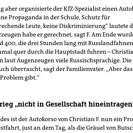
 aber organisierte der KfZ-Spezialist einen Auto
eine Propaganda in der Schule, Schutz für
rechende Leute, keine Diskriminierung“ lautete de
rzeugen habe er gerechnet, sagt F. Am Ende wurde
nd 400, die drei Stunden lang mit Russlandfahne
mal quer durch die Hauptstadt fuhren – Christian
n laut Augenzeugen viele Russischsprachige. Di
ch überrascht, sagt der Familienvater. „Aber das 
 Problem gibt.“
rieg „nicht in Gesellschaft hineintragen
ndes ist der Autokorso von Christian F. nun ein Pr
stfahrt, just an dem Tag, als die Gräuel von Buts