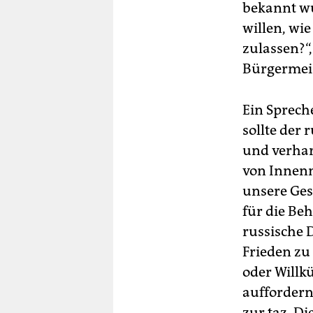
bekannt wu
willen, wi
zulassen?“
Bürgermeist
Ein Sprech
sollte der
und verhar
von Innenm
unsere Ges
für die Be
russische 
Frieden zu
oder Will
auffordern
zur taz. Di