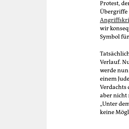
Protest, de
Übergriffe
Angriffskr
wir konseq
Symbol für
Tatsächlic
Verlauf. N
werde nun 
einem Jude
Verdachts d
aber nicht 
„Unter dem
keine Mögl