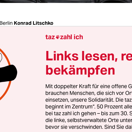
Berlin
Konrad Litschko
taz
zahl ich

. sagt, „Krieg ist immer scheiße“. Aber der Berline
Links lesen, r
r betont am Montag im Gespräch mit der taz ebe
uch wieder Ruhe hier.“ Es werde so viel „Propag
bekämpfen
 in der Ukraine geschrieben. Vor allem an den S
zu suchen, findet der Deutschrusse, der vor viele
Mit doppelter Kraft für eine offene G
hland zog, hier bereits seinen Wehrdienst leistet
brauchen Menschen, die sich vor O
r sollen damit nicht belastet werden, sondern ihr
einsetzen, unsere Solidarität. Die ta
beginnt im Zentrum“. 50 Prozent a
bei taz zahl ich gehen – bis zum 30
die linke, selbstverwaltete Orte unte
aber die Propaganda sei, wie es den Kindern in d
bevor sie verschwinden. Sind Sie da