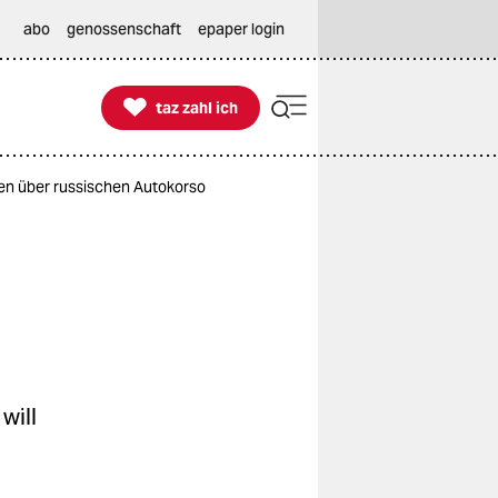
abo
genossenschaft
epaper login

taz zahl ich
taz zahl ich
en über russischen Autokorso
will