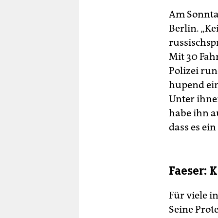
Am Sonntag
Berlin. „K
russischsp
Mit 30 Fah
Polizei ru
hupend ein
Unter ihne
habe ihn au
dass es ein
Faeser: K
Für viele i
Seine Prote