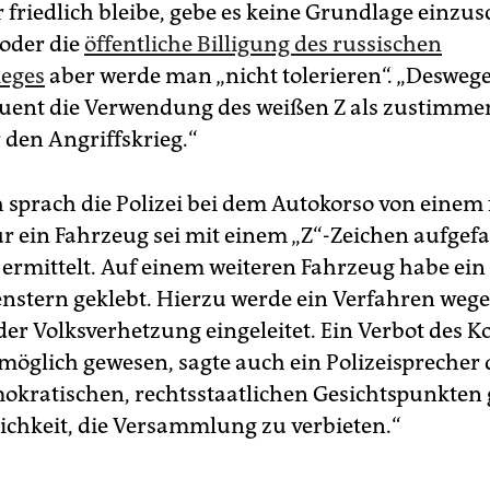
r friedlich bleibe, gebe es keine Grundlage einzus
 oder die
öffentliche Billigung des russischen
ieges
aber werde man „nicht tolerieren“. „Deswe
uent die Verwendung des weißen Z als zustimme
 den Angriffskrieg.“
h sprach die Polizei bei dem Autokorso von einem 
ur ein Fahrzeug sei mit einem „Z“-Zeichen aufgefa
ermittelt. Auf einem weiteren Fahrzeug habe ein
nstern geklebt. Hierzu werde ein Verfahren weg
er Volksverhetzung eingeleitet. Ein Verbot des Ko
möglich gewesen, sagte auch ein Polizeisprecher d
okratischen, rechtsstaatlichen Gesichtspunkten 
ichkeit, die Versammlung zu verbieten.“