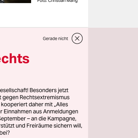
Foto: Christian Mang
Gerade nicht
r
echts
nso: „Wir
anda“ über
chulen habe
n Jahren
esellschaft! Besonders jetzt
e. „Die
rt gegen Rechtsextremismus
e Kindheit
z kooperiert daher mit „Alles
ller Einnahmen aus Anmeldungen
. September – an die Kampagne,
rstützt und Freiräume sichern will,
er Ukraine
bei?