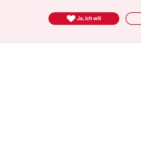
ie er zu den russischen Kriegsverbrechen steht,
ristian F. „Warum soll ich etwas dazu sagen?“, sag

ich als deutscher Bürger damit zu tun?“
Ja, ich will