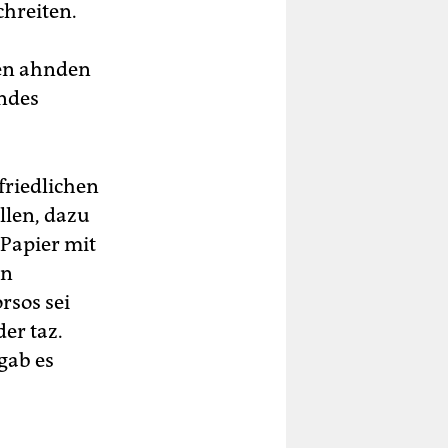
chreiten.
gen ahnden
ndes
friedlichen
llen, dazu
 Papier mit
en
rsos sei
er taz.
gab es