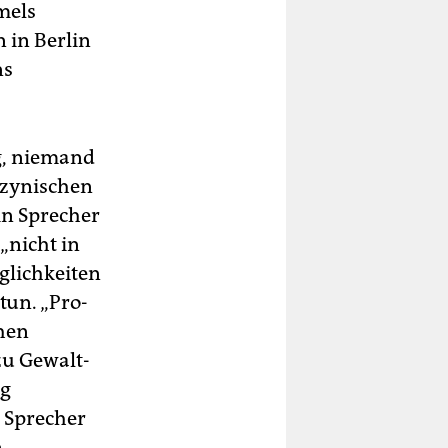
mels
 in Berlin
ns
g, niemand
 zynischen
in Sprecher
„nicht in
glichkeiten
tun. „Pro-
chen
zu Gewalt-
ng
r Sprecher
.