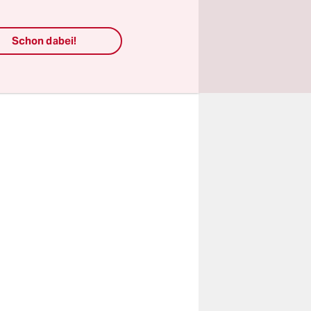
 dazu
t er nur.
Schon dabei!