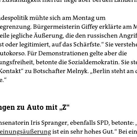
ndespolitik mühte sich am Montag um
grenzung. Bürgermeisterin Giffey erklärte am 
eile jegliche Äußerung, die den russischen Angrif
 oder legitimiert, auf das Schärfste.“ Sie verste
utokorso. Für Demonstrationen gelte aber die
gsfreiheit, betonte die Sozialdemokratin. Sie st
ontakt“ zu Botschafter Melnyk. „Berlin steht an d
e.“
ngen zu Auto mit „Z“
senatorin Iris Spranger, ebenfalls SPD, betonte: 
Meinungsäußerung
ist ein sehr hohes Gut.“ Bei e