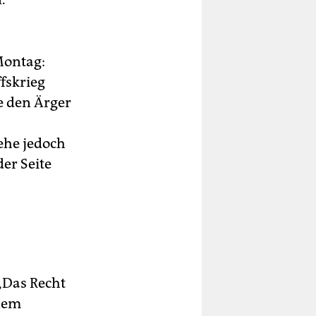
Montag:
fskrieg
he den Ärger
ehe jedoch
er Seite
„Das Recht
inem