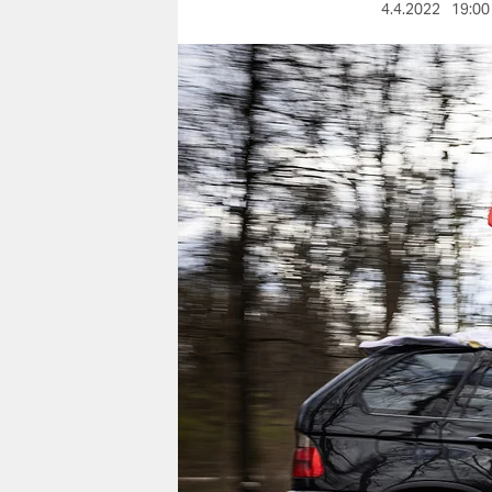
berlin
4.4.2022
19:00
nord
wahrheit
verlag
verlag
veranstaltungen
shop
fragen & hilfe
unterstützen
abo
genossenschaft