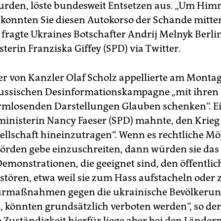
rden, löste bundesweit Entsetzen aus. „Um Him
e konnten Sie diesen Autokorso der Schande mitten
, fragte Ukraines Botschafter Andrij Melnyk Berli
erin Franziska Giffey (SPD) via Twitter.
er von Kanzler Olaf Scholz appellierte am Monta
 russischen Desinformationskampagne „mit ihren
mlosenden Darstellungen Glauben schenken“. E
inisterin Nancy Faeser (SPD) mahnte, den Krieg 
ellschaft hineinzutragen“. Wenn es rechtliche Mö
hörden gebe einzuschreiten, dann würden sie das 
Demonstrationen, die geeignet sind, den öffentli
 stören, etwa weil sie zum Hass aufstacheln oder 
kürmaßnahmen gegen die ukrainische Bevölkeru
, könnten grundsätzlich verboten werden“, so de
e Zuständigkeit hierfür liege aber bei den Ländern