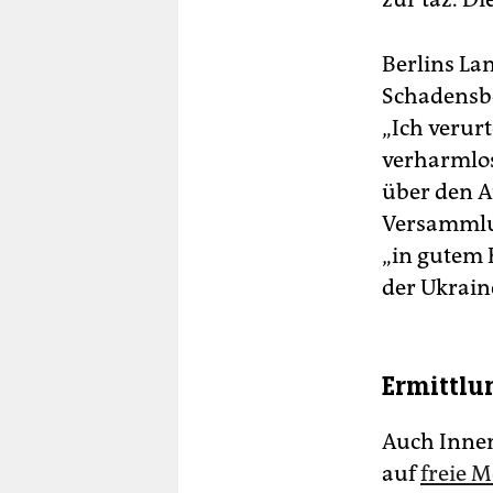
Berlins La
Schadensbe
„Ich verurt
verharmlost
über den A
Versammlun
„in gutem K
der Ukrain
Ermittlu
Auch Innen
auf
freie 