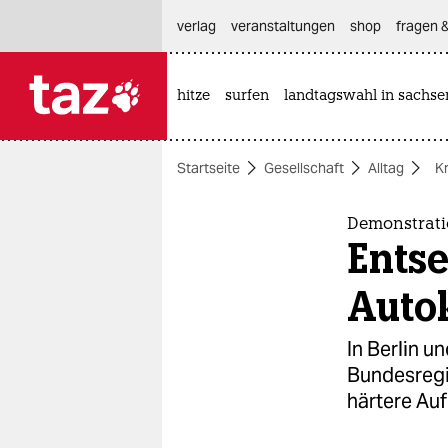
hautnavigation anspringen
hauptinhalt anspringen
footer anspringen
verlag
veranstaltungen
shop
fragen &
hitze
surfen
landtagswahl in sachse

taz zahl ich
taz zahl ich
Startseite
Gesellschaft
Alltag
Kr
themen
politik
Demonstrati
Entse
öko
Auto
gesellschaft
In Berlin u
kultur
Bundesregie
härtere Auf
sport