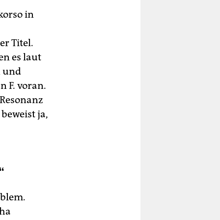
korso in
r Titel.
n es laut
n und
 F. voran.
e Resonanz
beweist ja,
“
oblem.
cha