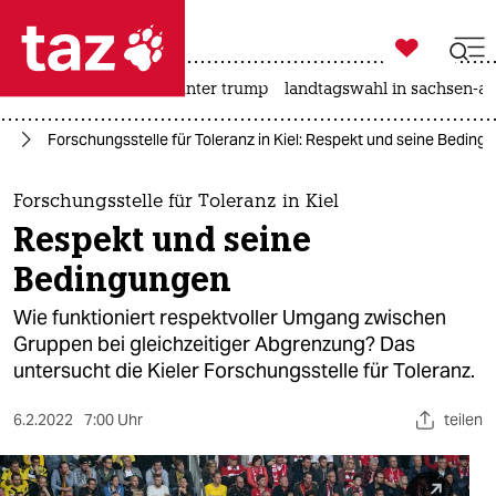

taz zahl ich
nahost-konflikt
usa unter trump
landtagswahl in sachsen-an

taz zahl ich
rd
Forschungsstelle für Toleranz in Kiel: Respekt und seine Beding
taz zahl ich
themen
Forschungsstelle für Toleranz in Kiel
Respekt und seine
politik
Bedingungen
öko
Wie funktioniert respektvoller Umgang zwischen
Gruppen bei gleichzeitiger Abgrenzung? Das
gesellschaft
untersucht die Kieler Forschungsstelle für Toleranz.
kultur
6.2.2022
7:00 Uhr
teilen
sport