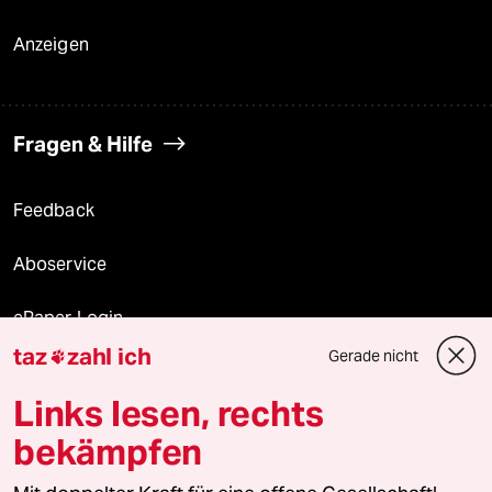
Anzeigen
Fragen & Hilfe
Feedback
Aboservice
ePaper Login
taz
zahl ich
Gerade nicht

Downloads für Abonnierende
Links lesen, rechts
bekämpfen
© 2026 taz Verlags und Vertriebs GmbH
Alle Rechte vorbehalten. Bei rechtlichen Fragen oder für Genehmigungen