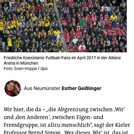
berlin
nord
wahrheit
verlag
verlag
Friedliche Koexistenz: Fußball-Fans im April 2017 in der Allianz
Arena in München
veranstaltungen
Foto: Sven Hoppe / dpa
shop
fragen & hilfe
Aus Neumünster
Esther Geißlinger
unterstützen
Wir hier, die da – „die Abgrenzung zwischen ‚Wir‘
abo
und ‚den Anderen‘, zwischen Eigen- und
genossenschaft
Fremdgruppe, ist allzu menschlich“, sagt der Kieler
Professor Bernd Simon. „Wer dieses ‚Wir‘ ist, das ist