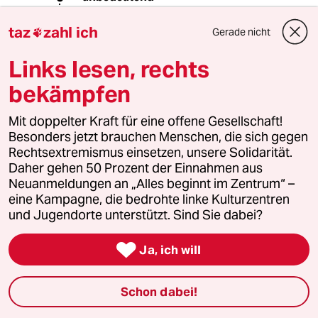
12.02.2021
,
20:22 Uhr
taz
zahl ich
Gerade nicht

@Ajuga:
Nein, ist er nicht. Ergibt sich aber aus
Links lesen, rechts
Informationen aus dem Text in
Verbindung mit Suchmaschine fast
bekämpfen
von alleine.
Mit doppelter Kraft für eine offene Gesellschaft!
Besonders jetzt brauchen Menschen, die sich gegen
2830 (Profil gelöscht)
2G
Rechtsextremismus einsetzen, unsere Solidarität.
Daher gehen 50 Prozent der Einnahmen aus
12.02.2021
,
13:54 Uhr
Neuanmeldungen an „Alles beginnt im Zentrum“ –
Widerstand auf der Straße.
eine Kampagne, die bedrohte linke Kulturzentren
und Jugendorte unterstützt. Sind Sie dabei?
Klingt nach Zündelei, Glasbruch und
Wurfgeschoss.

Ja, ich will
Mir wäre der Preis für diese Kräftemessen zu
hoch.
Schon dabei!
Widerstand hört da auf wo ich gezwungen