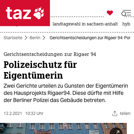

taz zahl ich
niedrigwasser
rente
landtagswahl in sachsen-anhalt
hybri

taz zahl ich
Startseite
Berlin
Gerichtsentscheidungen zur Rigaer 94: Poliz
taz zahl ich
themen
Gerichtsentscheidungen zur Rigaer 94
Polizeischutz für
politik
Eigentümerin
öko
Zwei Gerichte urteilen zu Gunsten der Eigentümerin
des Hausprojekts Rigaer94. Diese dürfte mit Hilfe
gesellschaft
der Berliner Polizei das Gebäude betreten.
kultur
12.2.2021
10:32 Uhr
teilen
sport