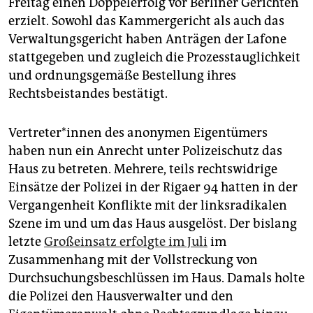
Freitag einen Doppelerfolg vor Berliner Gerichten
epaper login
erzielt. Sowohl das Kammergericht als auch das
Verwaltungsgericht haben Anträgen der Lafone
stattgegeben und zugleich die Prozesstauglichkeit
und ordnungsgemäße Bestellung ihres
Rechtsbeistandes bestätigt.
Ver­tre­te­r*in­nen des anonymen Eigentümers
haben nun ein Anrecht unter Polizeischutz das
Haus zu betreten. Mehrere, teils rechtswidrige
Einsätze der Polizei in der Rigaer 94 hatten in der
Vergangenheit Konflikte mit der linksradikalen
Szene im und um das Haus ausgelöst. Der bislang
letzte
Großeinsatz erfolgte im Juli
im
Zusammenhang mit der Vollstreckung von
Durchsuchungsbeschlüssen im Haus. Damals holte
die Polizei den Hausverwalter und den