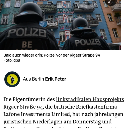
berlin
nord
wahrheit
verlag
verlag
Bald auch wieder drin: Polizei vor der Rigaer Straße 94
Foto: dpa
veranstaltungen
shop
Aus Berlin
Erik Peter
fragen & hilfe
unterstützen
Die Eigentümerin des
linksradikalen Hausprojekts
Rigaer Straße 94
, die britische Briefkastenfirma
abo
Lafone Investments Limited, hat nach jahrelangen
genossenschaft
juristischen Niederlagen am Donnerstag und