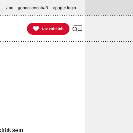
abo
genossenschaft
epaper login

taz zahl ich
taz zahl ich
itik sein