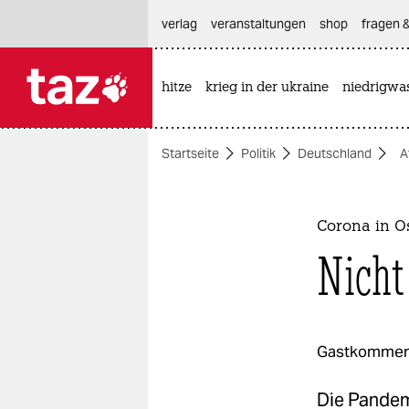
hautnavigation anspringen
hauptinhalt anspringen
footer anspringen
verlag
veranstaltungen
shop
fragen &
hitze
krieg in der ukraine
niedrigwa

taz zahl ich
taz zahl ich
Startseite
Politik
Deutschland
A
themen
politik
Corona in O
öko
Nicht
gesellschaft
kultur
Gastkommen
sport
Die Pandemi