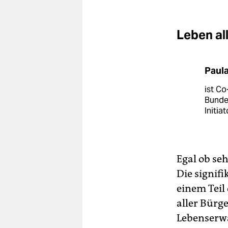
Leben al
Paula
ist C
Bunde
Initia
Egal ob seh
Die signif
einem Teil
aller Bürg
Lebenserwa