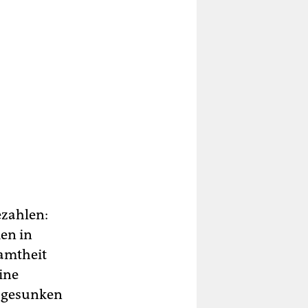
ezahlen:
en in
samtheit
ine
r gesunken