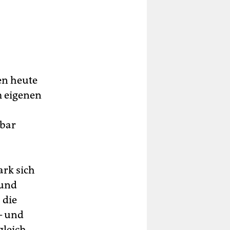
en heute
m eigenen
lbar
ark sich
 und
 die
– und
gleich