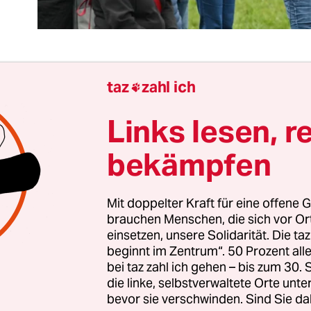
taz
zahl ich

i Jahre nach dem ersten Lockdown ist es verständl
ele einen Schlussstrich unter alle Corona-Debatte
Links lesen, r
llen. Doch die Pandemie hat uns im Osten vor A
bekämpfen
ie mangelndes Vertrauen in Politik und fehlende
arkeit demokratischer Entscheidungen in einer 
struktiv werden. Sind
ostdeutsche Gesellschaften 
Mit doppelter Kraft für eine offene G
en
überhaupt noch ausreichend handlungsfähig
brauchen Menschen, die sich vor O
einsetzen, unsere Solidarität. Die ta
beginnt im Zentrum“. 50 Prozent a
cht niemanden, dass die Stärke rechter Parteien 
bei taz zahl ich gehen – bis zum 30
ertrauen in Politik das Regieren in Ostdeutschlan
die linke, selbstverwaltete Orte unte
bevor sie verschwinden. Sind Sie da
r machen. Aber am Ende wählen auch in allen os