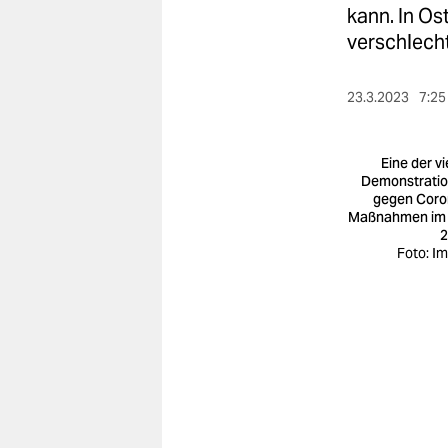
berlin
kann. In Os
verschlecht
nord
wahrheit
23.3.2023
7:25
verlag
Eine der vi
verlag
Demonstrati
gegen Coro
veranstaltungen
Maßnahmen im
2
shop
Foto: I
fragen & hilfe
unterstützen
abo
genossenschaft