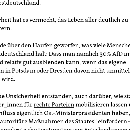
Westdeutschland.
heit hat es vermocht, das Leben aller deutlich zu
tern.
e über den Haufen geworfen, was viele Mensch
tdeutschland hält: Dass man nämlich 30% AfD i
 relativ gut ausblenden kann, wenn das eigene
en in Potsdam oder Dresden davon nicht unmitte
 wird.
eue Unsicherheit entstanden, auch darüber, wie st
er_innen für
rechte Parteien
mobilisieren lassen
nfluss eigentlich Ost-Ministerpräsidenten haben,
 „autoritäre Maßnahmen des Staates“ einfordern 
demokratische Legitimation von Entscheidungen 