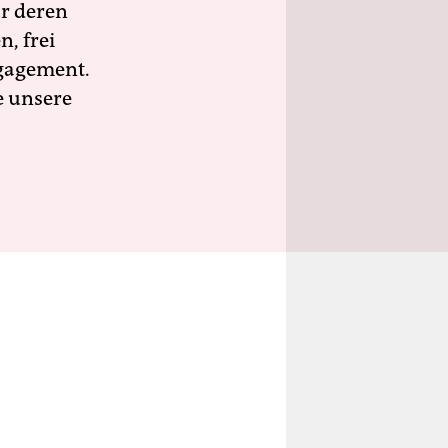
ür deren
n, frei
ngagement.
e unsere