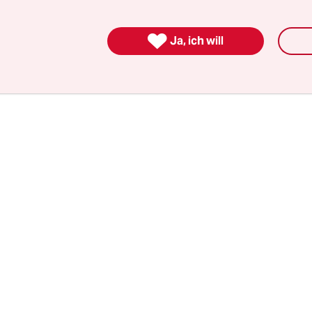
e Menschen mehrheitlich demokratische Partei
auf vertrauen, dass ihr Lebensalltag nicht unmit

Ja, ich will
formt wird. Das war mit Corona anders.