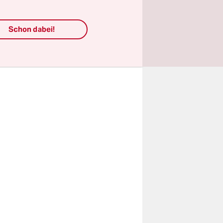
en und
telbar von
Schon dabei!