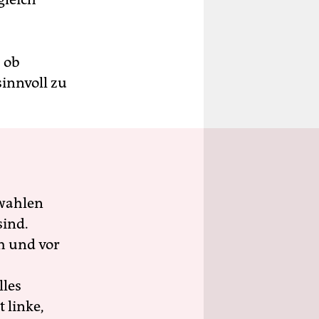
, ob
sinnvoll zu
wahlen
sind.
h und vor
lles
 linke,