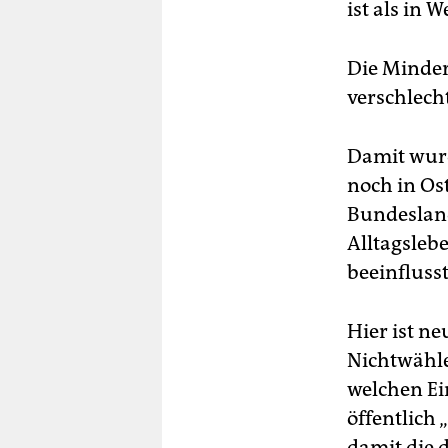
ist als in 
Die Minder
verschlech
Damit wurd
noch in Os
Bundesland
Alltagsleb
beeinflusst
Hier ist n
Nichtwähl
welchen Ei
öffentlich
damit die 