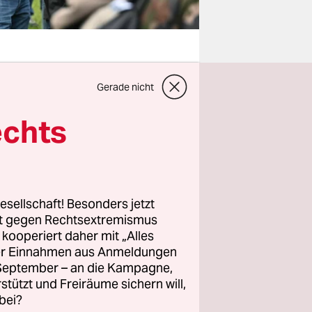
Gerade nicht
ich, dass
n ziehen
echts
ugen
Krise
in
esellschaft! Besonders jetzt
?
rt gegen Rechtsextremismus
z kooperiert daher mit „Alles
ller Einnahmen aus Anmeldungen
und das
. September – an die Kampagne,
d generell
rstützt und Freiräume sichern will,
bei?
tdeutschen