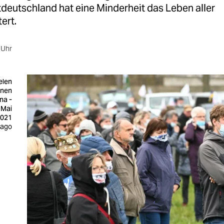
tdeutschland hat eine Minderheit das Leben aller
ert.
 Uhr
elen
onen
na -
 Mai
021
mago