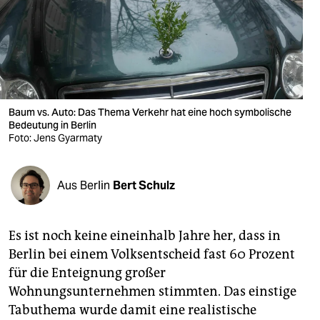
berlin
nord
wahrheit
verlag
Baum vs. Auto: Das Thema Verkehr hat eine hoch symbolische
verlag
Bedeutung in Berlin
Foto: Jens Gyarmaty
veranstaltungen
shop
Aus Berlin
Bert Schulz
fragen & hilfe
Es ist noch keine eineinhalb Jahre her, dass in
unterstützen
Berlin bei einem Volksentscheid fast 60 Prozent
abo
für die Enteignung großer
Wohnungsunternehmen stimmten. Das einstige
genossenschaft
Tabuthema wurde damit eine realistische