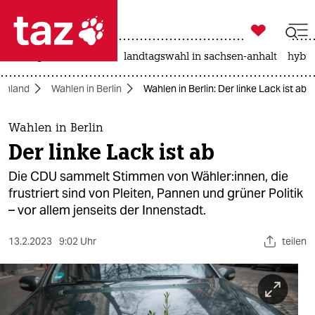

taz zahl ich
niedrigwasser
rente
landtagswahl in sachsen-anhalt
hybri

taz zahl ich
chland
Wahlen in Berlin
Wahlen in Berlin: Der linke Lack ist ab
taz zahl ich
themen
Wahlen in Berlin
Der linke Lack ist ab
politik
Die CDU sammelt Stimmen von Wähler:innen, die
öko
frustriert sind von Pleiten, Pannen und grüner Politik
– vor allem jenseits der Innenstadt.
gesellschaft
13.2.2023
9:02 Uhr
teilen
kultur
sport