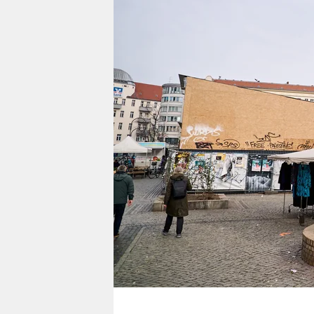
berlin
nord
wahrheit
verlag
verlag
veranstaltungen
shop
fragen & hilfe
unterstützen
abo
genossenschaft