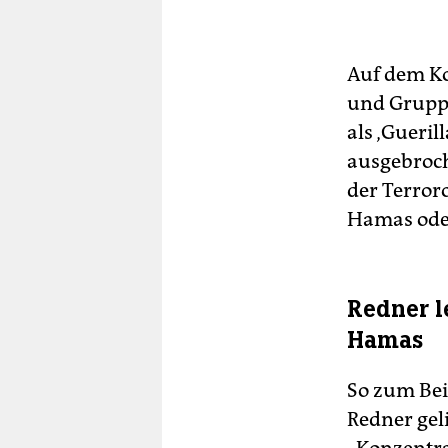
Auf dem Ko
und Gruppen
als ‚Gueri
ausgebroch
der Terroro
Hamas oder
Redner l
Hamas
So zum Bei
Redner gel