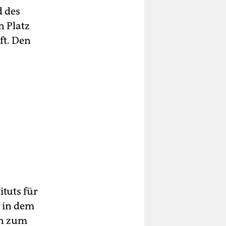
d des
n Platz
ft. Den
ituts für
d in dem
en zum