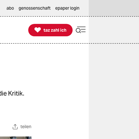
abo
genossenschaft
epaper login

taz zahl ich
taz zahl ich
e Kritik.
teilen