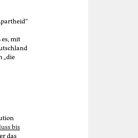
Apartheid“
 es, mit
eutschland
 „die
ution
uss bis
er das