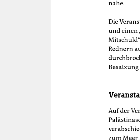
nahe.
Die Verans
und einen 
Mitschuld“
Rednern au
durchbroc
Besatzung I
Veransta
Auf der Ve
Palästinas
verabschied
zum Meer