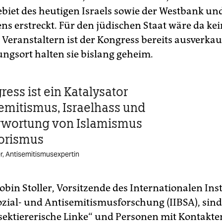
biet des heutigen Israels sowie der Westbank un
ns erstreckt. Für den jüdischen Staat wäre da kei
 Veranstaltern ist der Kongress bereits ausverkau
ungsort halten sie bislang geheim.
ess ist ein Katalysator
semitismus, Israelhass und
rwor­tung von Islamismus
orismus
er, Antisemitismusexpertin
bin Stoller, Vorsitzende des Internationalen Inst
ozial- und Antisemitismusforschung (IIBSA), sin
sektiererische Linke“ und Personen mit Kontakt