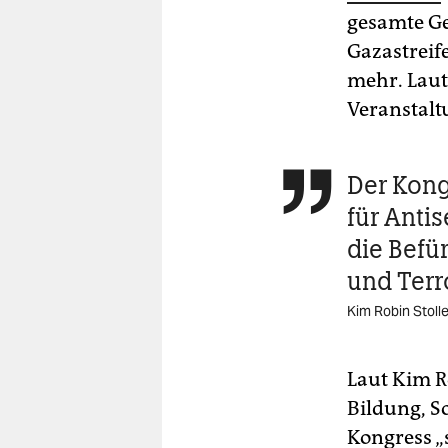
gesamte Ge
Gazastreife
mehr. Laut
Veranstalt
Der Kongr

für Anti
die Befü
und Terr
Kim Robin Stoll
Laut Kim Ro
Bildung, S
Kongress „