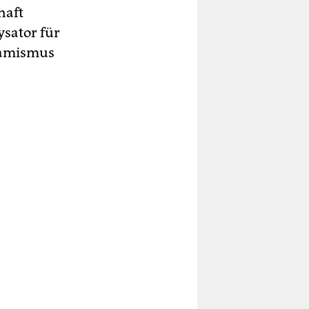
haft
ysator für
slamismus