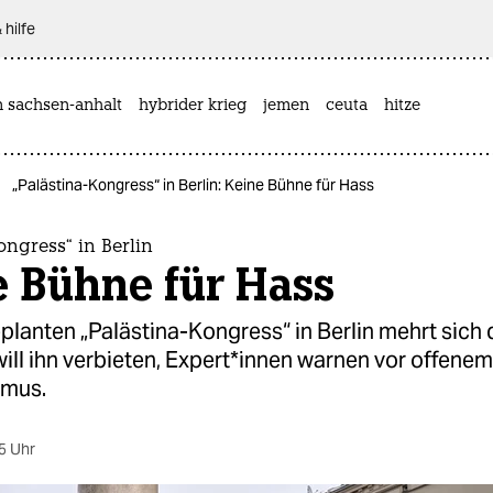
 hilfe
n sachsen-anhalt
hybrider krieg
jemen
ceuta
hitze
„Palästina-Kongress“ in Berlin: Keine Bühne für Hass
ongress“ in Berlin
e Bühne für Hass
lanten „Palästina-Kongress“ in Berlin mehrt sich di
ill ihn verbieten, Ex­per­t*in­nen warnen vor offenem
smus.
5 Uhr