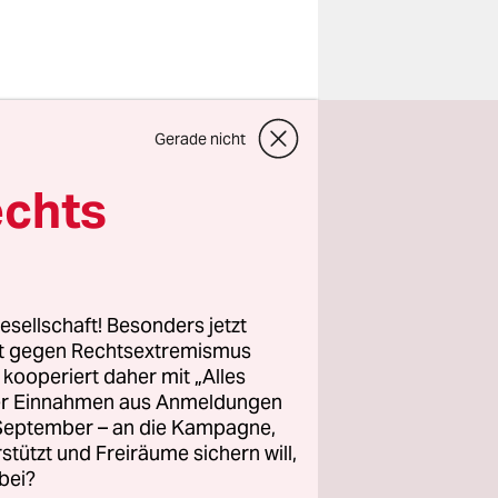
vom 12. bis
Gerade nicht
rlin
echts
wegung BDS
 „Jüdische
esellschaft! Besonders jetzt
he Verein
rt gegen Rechtsextremismus
z kooperiert daher mit „Alles
 immer
ller Einnahmen aus Anmeldungen
er
auf.
. September – an die Kampagne,
rstützt und Freiräume sichern will,
bei?