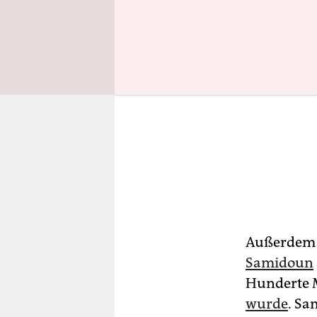
Außerdem t
Samidoun
Hunderte M
wurde
. Sa