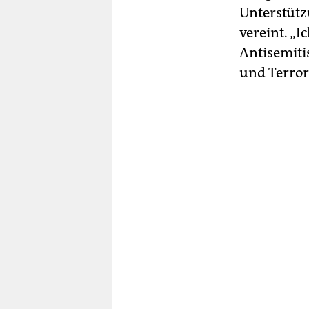
Unterstüt
vereint. „I
Antisemiti
und Terrori