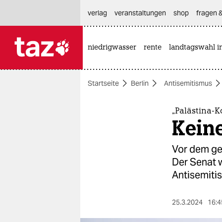
hautnavigation anspringen
hauptinhalt anspringen
footer anspringen
verlag
veranstaltungen
shop
fragen &
niedrigwasser
rente
landtagswahl i

taz zahl ich
taz zahl ich
Startseite
Berlin
Antisemitismus
themen
politik
„Palästina-K
Kein
öko
Vor dem gep
gesellschaft
Der Senat w
Antisemiti
kultur
sport
25.3.2024
16:4