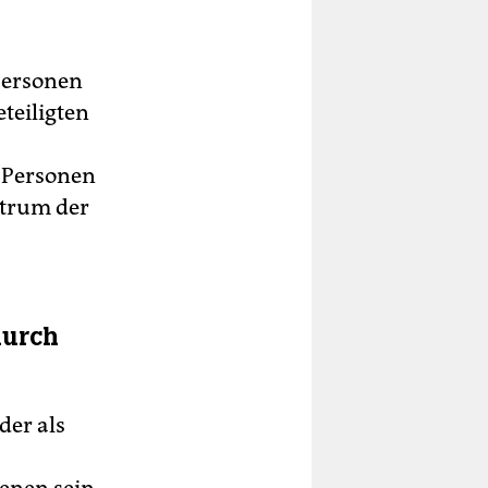
Personen
teiligten
u Personen
k­trum der
durch
der als