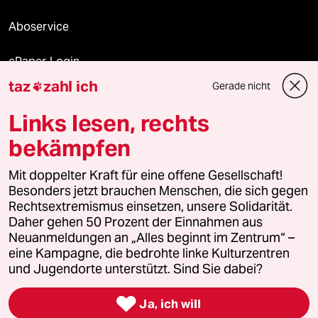
Aboservice
ePaper Login
taz
zahl ich
Gerade nicht

Downloads für Abonnierende
Links lesen, rechts
bekämpfen
© 2026 taz Verlags und Vertriebs GmbH
Mit doppelter Kraft für eine offene Gesellschaft!
Alle Rechte vorbehalten. Bei rechtlichen Fragen oder für Genehmigungen
wenden Sie sich bitte an
lizenzen@taz.de
Besonders jetzt brauchen Menschen, die sich gegen
Rechtsextremismus einsetzen, unsere Solidarität.
Daher gehen 50 Prozent der Einnahmen aus
Feedback
Redaktionsstatut
Kommune-Richtlinien
KI-
Neuanmeldungen an „Alles beginnt im Zentrum“ –
eine Kampagne, die bedrohte linke Kulturzentren
Leitlinie
Informant
Datenschutz
Impressum
AGB
und Jugendorte unterstützt. Sind Sie dabei?
Seitenwende
Einwilligungen widerrufen (Ads)

Ja, ich will