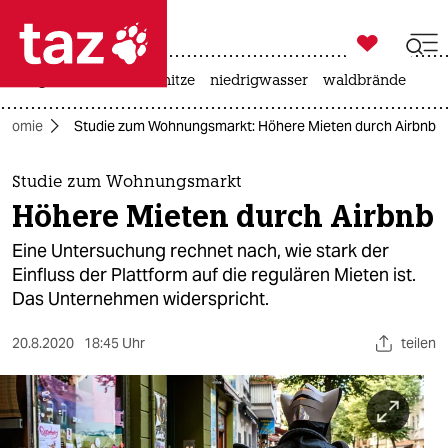

taz zahl ich
krieg in der ukraine
hitze
niedrigwasser
waldbrände

taz zahl ich
onomie
Studie zum Wohnungsmarkt: Höhere Mieten durch Airbnb
taz zahl ich
themen
Studie zum Wohnungsmarkt
Höhere Mieten durch Airbnb
politik
Eine Untersuchung rechnet nach, wie stark der
öko
Einfluss der Plattform auf die regulären Mieten ist.
Das Unternehmen widerspricht.
gesellschaft
20.8.2020
18:45 Uhr
teilen
kultur
sport