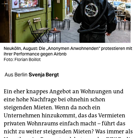
berlin
nord
wahrheit
verlag
Neukölln, August: Die „Anonymen Anwohnenden“ protestieren mit
verlag
ihrer Performance gegen Airbnb
Foto: Florian Boillot
veranstaltungen
Aus Berlin
Svenja Bergt
shop
fragen & hilfe
Ein eher knappes Angebot an Wohnungen und
eine hohe Nachfrage bei ohnehin schon
unterstützen
steigenden Mieten. Wenn da noch ein
abo
Unternehmen hinzukommt, das das Vermieten
privaten Wohnraums einfach macht – führt das
genossenschaft
nicht zu weiter steigenden Mieten? Was immer als