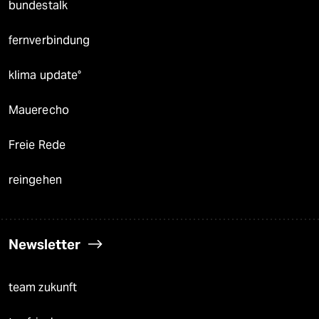
bundestalk
fernverbindung
klima update°
Mauerecho
Freie Rede
reingehen
Newsletter
team zukunft