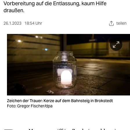
berlin
Vorbereitung auf die Entlassung, kaum Hilfe
draußen.
nord
26.1.2023
18:54 Uhr
teilen
wahrheit
verlag
verlag
veranstaltungen
shop
fragen & hilfe
unterstützen
Zeichen der Trauer: Kerze auf dem Bahnsteig in Brokstedt
Foto: Gregor Fischer/dpa
abo
genossenschaft