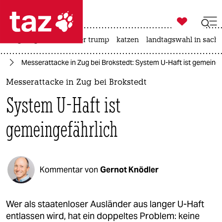

taz zahl ich
bergsteigen
usa unter trump
katzen
landtagswahl in sachs

taz zahl ich
rd
Messerattacke in Zug bei Brokstedt: System U-Haft ist gemeinge
taz zahl ich
Messerattacke in Zug bei Brokstedt
themen
System U-Haft ist
politik
gemeingefährlich
öko
gesellschaft
Kommentar von
Gernot Knödler
kultur
sport
Wer als staatenloser Ausländer aus langer U-Haft
entlassen wird, hat ein doppeltes Problem: keine