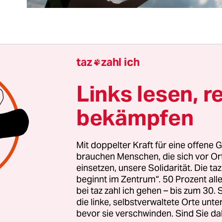
f Scholz wurde zum 9. Bundeskanzler der BRD ge
taz
zahl ich

nschen ihm viel Erfolg und eine glückliche Hand
nkt aber wird er diese glückliche Hand mit aller
Links lesen, r
lichkeit nicht haben: mehr Demokratie.
bekämpfen
n die
Ampelparteien
das Wahlalter nicht sogar auf
ebene senken wollen, für mehr Beteiligung? Gen
Mit doppelter Kraft für eine offene G
brauchen Menschen, die sich vor O
Problem: Während Teenager auf Bundesebene kün
einsetzen, unsere Solidarität. Die ta
len, dürfen erwachsene Menschen aus Drittstaat
beginnt im Zentrum“. 50 Prozent a
 kommunaler Ebene wählen. Die Ampelparteien 
bei taz zahl ich gehen – bis zum 30
nen ohne deutschen oder EU-Pass also offenbar für
die linke, selbstverwaltete Orte unte
bevor sie verschwinden. Sind Sie da
 als 16-jährige Teenager.