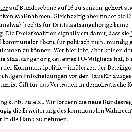
ter
auf Bundesebene auf 16 zu senken, gehört au
itiven Maßnahmen. Gleichzeitig aber findet die 
alwahlrechts für Drittstaatsangehörige keine
 Die Dreierkoalition signalisiert damit, dass sie
 kommunaler Ebene für politisch nicht mündig g
immen zu können. Wer hier lebt, aber keinen d
ie Staatsangehörigkeit eines EU-Mitglieds hat, bl
n der Kommunalpolitik – im Herzen der Beteilig
ichtigen Entscheidungen vor der Haustür ausges
um ist Gift für das Vertrauen in demokratische K
ng stirbt zuletzt. Wir fordern die neue Bundesre
zügig die Erweiterung des kommunalen Wahlrecht
er in die Hand zu nehmen.