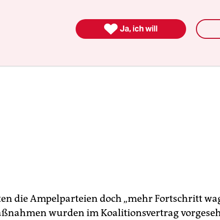

Ja, ich will
ten die Ampelparteien doch „mehr Fortschritt wag
aßnahmen wurden im Koalitionsvertrag vorgese