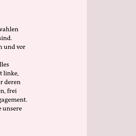
wahlen
sind.
h und vor
lles
 linke,
ür deren
n, frei
ngagement.
e unsere