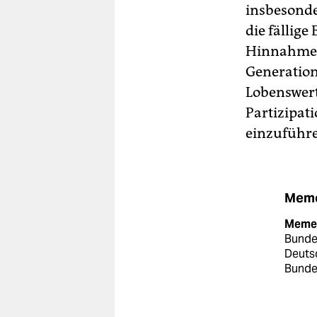
insbesonde
die fällige
Hinnahme de
Generation,
Lobenswert
Partizipat
einzuführ
Meme
Memet
Bunde
Deutsc
Bunde