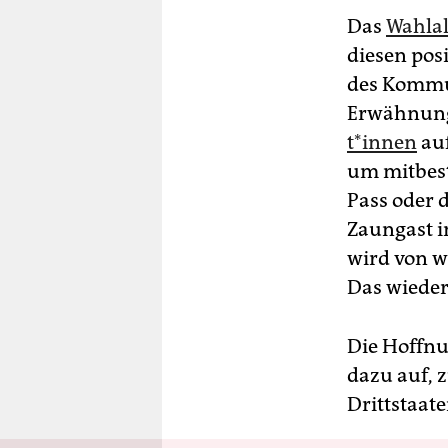
Das
Wahlal
diesen pos
des Kommun
Erwähnung.
t*in­nen
auf
um mitbest
Pass oder d
Zaungast i
wird von w
Das wieder
Die Hoffnu
dazu auf, 
Drittstaat