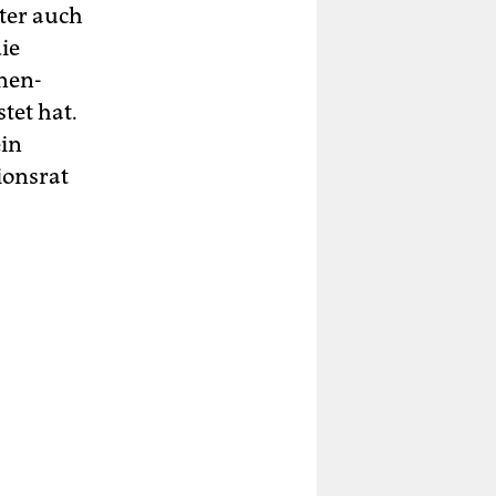
ter auch
ie
­nen-
tet hat.
ein
ionsrat