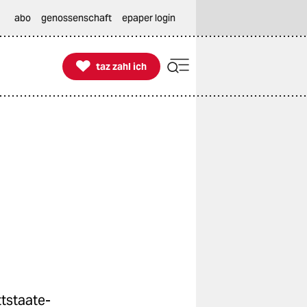
abo
genossenschaft
epaper login

taz zahl ich
taz zahl ich
­staa­te­