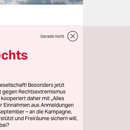
wählt. Wir
Gerade nicht
. In einem
echts
 16 Jahre
au hier
esellschaft! Besonders jetzt
rt gegen Rechtsextremismus
ftig wählen
z kooperiert daher mit „Alles
en nicht
ller Einnahmen aus Anmeldungen
halten Mi­
. September – an die Kampagne,
rstützt und Freiräume sichern will,
bei?