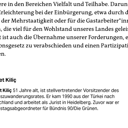
re in den Bereichen Vielfalt und Teilhabe. Darun
 Erleichterung bei der Einbürgerung, etwa durch d
r Mehrstaatigkeit oder für die Gast­ar­bei­te­r*in
 die viel für den Wohlstand unseres Landes geleis
 ist auch die Übernahme unserer Forderungen, 
ionsgesetz zu verabschieden und einen Partizipat
en.
t Kiliç
 Kiliç
51 Jahre alt, ist stell­vertretender Vor­sitzender des
s­zuwanderungsrates. Er kam 1990 aus der Türkei nach
hland und arbeitet als Jurist in Heidelberg. Zuvor war er
stagsabgeordneter für Bündnis 90/Die Grünen.