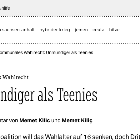
 hilfe
n sachsen-anhalt
hybrider krieg
jemen
ceuta
hitze
ommunales Wahlrecht: Unmündiger als Teenies
 Wahlrecht
diger als Teenies
tar von
Memet Kilic
und
Memet Kiliç
alition will das Wahlalter auf 16 senken, doch Dritt