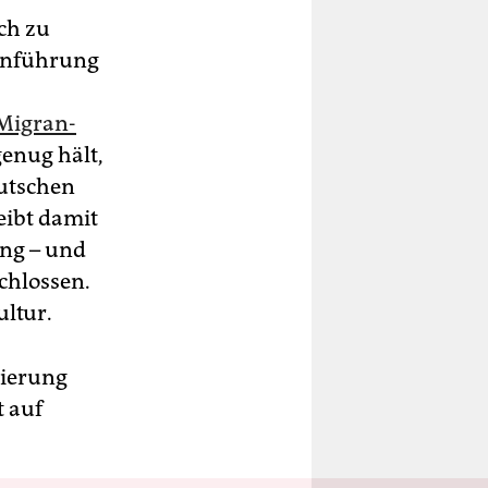
ch zu
Einführung
Mi­gran­
enug hält,
eutschen
eibt damit
ung – und
chlossen.
ultur.
gierung
 auf