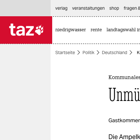
hautnavigation anspringen
hauptinhalt anspringen
footer anspringen
verlag
veranstaltungen
shop
fragen &
niedrigwasser
rente
landtagswahl i

taz zahl ich
taz zahl ich
Startseite
Politik
Deutschland
K
themen
politik
Kommunales
öko
Unmün
gesellschaft
kultur
Gastkommen
sport
Die Ampelko