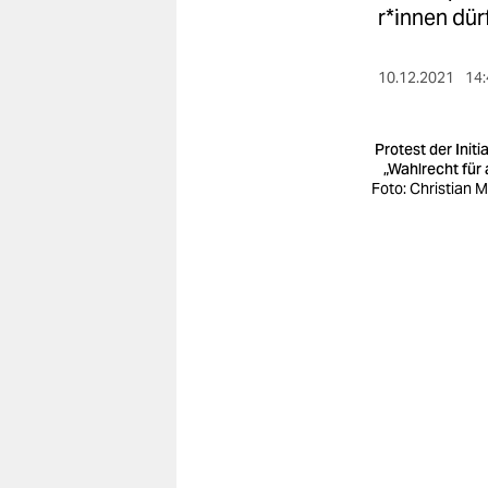
berlin
r*in­nen dü
nord
10.12.2021
14:
wahrheit
verlag
Protest der Initi
„Wahlrecht für a
Foto: Christian 
verlag
veranstaltungen
shop
fragen & hilfe
unterstützen
abo
genossenschaft