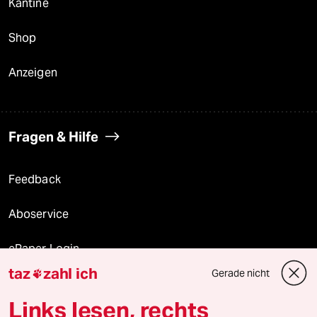
Kantine
Shop
Anzeigen
Fragen & Hilfe
Feedback
Aboservice
ePaper Login
taz
zahl ich
Gerade nicht

Downloads für Abonnierende
Links lesen, rechts