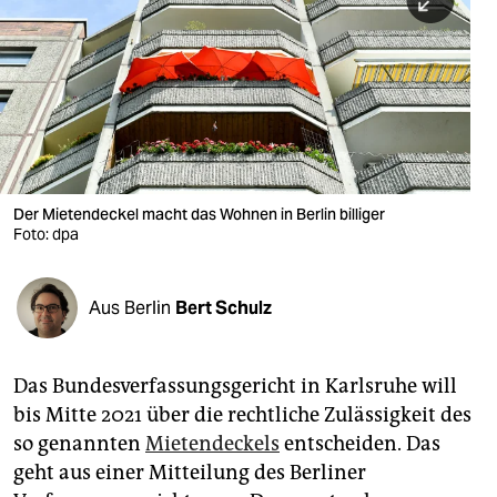
berlin
nord
wahrheit
verlag
verlag
Der Mietendeckel macht das Wohnen in Berlin billiger
Foto: dpa
veranstaltungen
shop
Aus Berlin
Bert Schulz
fragen & hilfe
unterstützen
Das Bundesverfassungsgericht in Karlsruhe will
bis Mitte 2021 über die rechtliche Zulässigkeit des
abo
so genannten
Mietendeckels
entscheiden. Das
genossenschaft
geht aus einer Mitteilung des Berliner