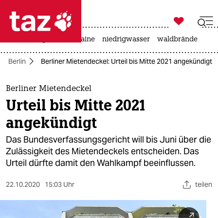

taz zahl ich
hitze
krieg in der ukraine
niedrigwasser
waldbrände

taz zahl ich
Berlin
Berliner Mietendeckel: Urteil bis Mitte 2021 angekündigt
taz zahl ich
themen
Berliner Mietendeckel
Urteil bis Mitte 2021
politik
angekündigt
öko
Das Bundesverfassungsgericht will bis Juni über die
Zulässigkeit des Mietendeckels entscheiden. Das
gesellschaft
Urteil dürfte damit den Wahlkampf beeinflussen.
kultur
22.10.2020
15:03 Uhr
teilen
sport