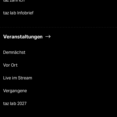
taz zahl ich
taz lab Infobrief
Veranstaltungen
Demnächst
Vor Ort
Live im Stream
Vergangene
taz lab 2027