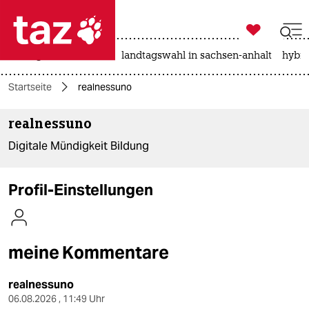

taz zahl ich
niedrigwasser
rente
landtagswahl in sachsen-anhalt
hybri

taz zahl ich
Startseite
realnessuno
taz zahl ich
realnessuno
themen
Digitale Mündigkeit Bildung
politik
öko
Profil-Einstellungen
gesellschaft
kultur
meine Kommentare
sport
realnessuno
06.08.2026 , 11:49 Uhr