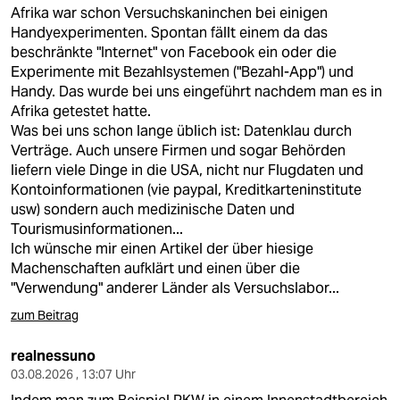
berlin
Afrika war schon Versuchskaninchen bei einigen
Handyexperimenten. Spontan fällt einem da das
nord
beschränkte "Internet" von Facebook ein oder die
Experimente mit Bezahlsystemen ("Bezahl-App") und
wahrheit
Handy. Das wurde bei uns eingeführt nachdem man es in
Afrika getestet hatte.
verlag
Was bei uns schon lange üblich ist: Datenklau durch
Verträge. Auch unsere Firmen und sogar Behörden
verlag
liefern viele Dinge in die USA, nicht nur Flugdaten und
Kontoinformationen (vie paypal, Kreditkarteninstitute
veranstaltungen
usw) sondern auch medizinische Daten und
shop
Tourismusinformationen...
Ich wünsche mir einen Artikel der über hiesige
fragen & hilfe
Machenschaften aufklärt und einen über die
"Verwendung" anderer Länder als Versuchslabor...
unterstützen
zum Beitrag
abo
realnessuno
genossenschaft
03.08.2026 , 13:07 Uhr