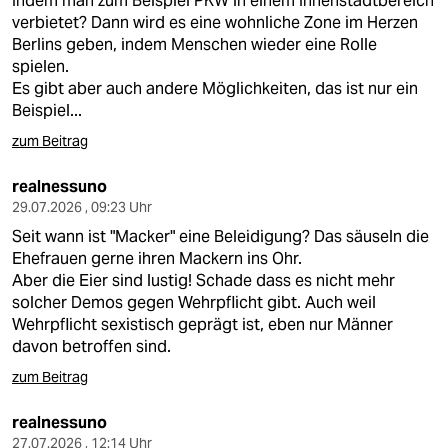
Indem man zum Beispiel PKW in einem Innenstadtbereich
epaper login
verbietet? Dann wird es eine wohnliche Zone im Herzen
Berlins geben, indem Menschen wieder eine Rolle
spielen.
Es gibt aber auch andere Möglichkeiten, das ist nur ein
Beispiel...
zum Beitrag
realnessuno
29.07.2026 , 09:23 Uhr
Seit wann ist "Macker" eine Beleidigung? Das säuseln die
Ehefrauen gerne ihren Mackern ins Ohr.
Aber die Eier sind lustig! Schade dass es nicht mehr
solcher Demos gegen Wehrpflicht gibt. Auch weil
Wehrpflicht sexistisch geprägt ist, eben nur Männer
davon betroffen sind.
zum Beitrag
realnessuno
27.07.2026 , 12:14 Uhr