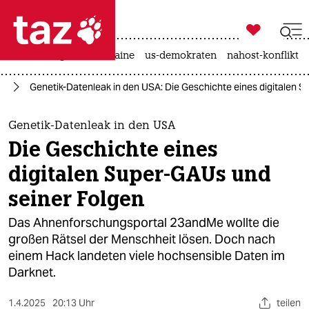

taz zahl ich
hitze
krieg in der ukraine
us-demokraten
nahost-konflikt

taz zahl ich
te
Genetik-Datenleak in den USA: Die Geschichte eines digitalen 
taz zahl ich
themen
Genetik-Datenleak in den USA
Die Geschichte eines
politik
digitalen Super-GAUs und
öko
seiner Folgen
gesellschaft
Das Ahnenforschungsportal 23andMe wollte die
großen Rätsel der Menschheit lösen. Doch nach
kultur
einem Hack landeten viele hochsensible Daten im
Darknet.
sport
1.4.2025
20:13 Uhr
teilen