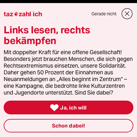
taz
zahl ich
Gerade nicht

Verlag
Links lesen, rechts
Aktuelles
bekämpfen
Hausblog
Mit doppelter Kraft für eine offene Gesellschaft!
Besonders jetzt brauchen Menschen, die sich gegen
Rechtsextremismus einsetzen, unsere Solidarität.
Die Seitenwende
Daher gehen 50 Prozent der Einnahmen aus
Neuanmeldungen an „Alles beginnt im Zentrum“ –
Stellen
eine Kampagne, die bedrohte linke Kulturzentren
und Jugendorte unterstützt. Sind Sie dabei?
Presse

Ja, ich will
Unterstützen
Schon dabei!