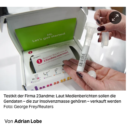
berlin
nord
wahrheit
verlag
verlag
veranstaltungen
shop
fragen & hilfe
Testkit der Firma 23andme: Laut Medienberichten sollen die
unterstützen
Gendaten – die zur Insolvenzmasse gehören – verkauft werden
Foto: George Frey/Reuters
abo
Von
Adrian Lobe
genossenschaft