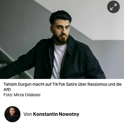
berlin
nord
wahrheit
verlag
verlag
veranstaltungen
shop
Tahsim Durgun macht auf TikTok Satire über Rassismus und die
fragen & hilfe
AfD
Foto: Mirza Odabasi
unterstützen
abo
Von
Konstantin Nowotny
genossenschaft