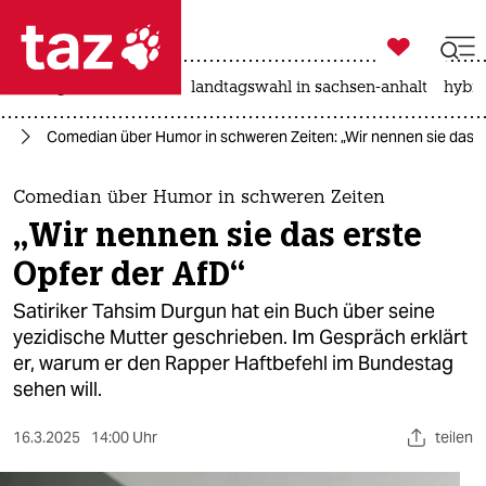

taz zahl ich
niedrigwasser
rente
landtagswahl in sachsen-anhalt
hybri

taz zahl ich
fD
Comedian über Humor in schweren Zeiten: „Wir nennen sie das e
taz zahl ich
themen
Comedian über Humor in schweren Zeiten
„Wir nennen sie das erste
politik
Opfer der AfD“
öko
Satiriker Tahsim Durgun hat ein Buch über seine
yezidische Mutter geschrieben. Im Gespräch erklärt
gesellschaft
er, warum er den Rapper Haftbefehl im Bundestag
sehen will.
kultur
sport
16.3.2025
14:00 Uhr
teilen