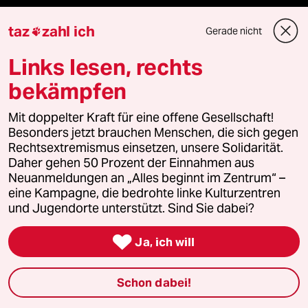
Ressorts
taz
zahl ich
Gerade nicht

Politik
Links lesen, rechts
bekämpfen
Öko
Mit doppelter Kraft für eine offene Gesellschaft!
Gesellschaft
Besonders jetzt brauchen Menschen, die sich gegen
Rechtsextremismus einsetzen, unsere Solidarität.
Kultur
Daher gehen 50 Prozent der Einnahmen aus
Neuanmeldungen an „Alles beginnt im Zentrum“ –
Sport
eine Kampagne, die bedrohte linke Kulturzentren
und Jugendorte unterstützt. Sind Sie dabei?
Berlin

Ja, ich will
Nord
Schon dabei!
Wahrheit