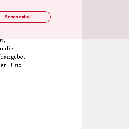
er US-
Schon dabei!
en kann,
einen
r,
ur die
obangebot
iert. Und