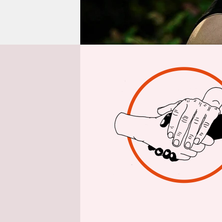
epaper login
Von
Woher komm
Vermummten
vermeintli
Gesichter g
Häuser eind
nächster N