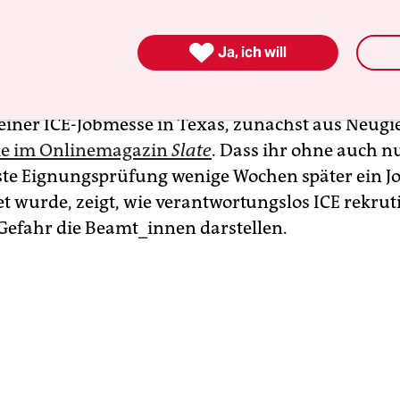
man Teil des faschistoiden Schlägertrupps, also d

Ja, ich will
E (Immigration and Customs Enforcement), werd
US-Journalistin Laura Jedeed. Sie bewarb sich um 
 einer ICE-Jobmesse in Texas, zunächst aus Neugie
sie im Onlinemagazin
Slate
. Dass ihr ohne auch n
te Eignungsprüfung wenige Wochen später ein J
et wurde, zeigt, wie verantwortungslos ICE rekrut
 Gefahr die Beamt_innen darstellen.