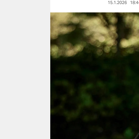
berlin
15.1.2026
18:4
nord
wahrheit
verlag
verlag
veranstaltungen
shop
fragen & hilfe
unterstützen
abo
genossenschaft