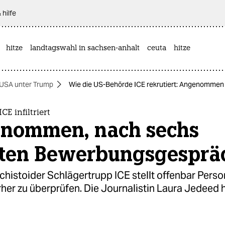
 hilfe
hitze
landtagswahl in sachsen-anhalt
ceuta
hitze
USA unter Trump
Wie die US-Behörde ICE rekrutiert: Angenomme
E infiltriert
nommen, nach sechs
ten Bewerbungsgesprä
histoider Schlägertrupp ICE stellt offenbar Person
her zu überprüfen. Die Journalistin Laura Jedeed 