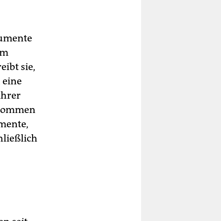
kumente
em
ibt sie,
 eine
ihrer
genommen
umente,
ließlich