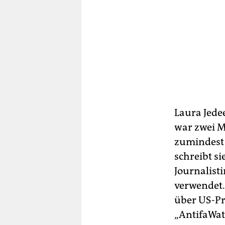
Laura Jede
war zwei M
zumindest
schreibt si
Journalist
verwendet. 
über US-Pr
„AntifaWat