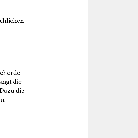
chlichen
Behörde
angt die
 Dazu die
rn