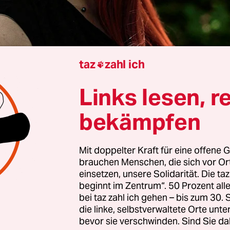
taz
zahl ich

Links lesen, r
Valérie Catil
bekämpfen
Mit doppelter Kraft für eine offene G
en diese Typen?, fragt man sich, wenn man die
brauchen Menschen, die sich vor O
 auf Social Media sieht. Meist junge Männer, d
einsetzen, unsere Solidarität. Die ta
ch illegale Migrant_innen aus ihren Autos zerren,
beginnt im Zentrum“. 50 Prozent a
egen den Asphalt pressen, sie in Handschellen leg
bei taz zahl ich gehen – bis zum 30
die linke, selbstverwaltete Orte unte
ringen oder diejenigen, die sich solidarisch zeig
bevor sie verschwinden. Sind Sie da
ähe erschießen,
wie zuletzt in Minneapolis
.