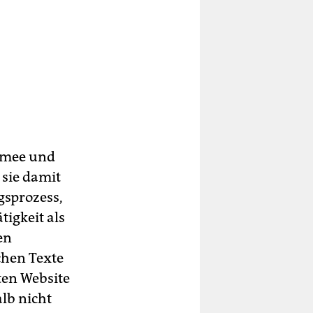
Armee und
 sie damit
sprozess,
tigkeit als
en
chen Texte
ten Website
lb nicht