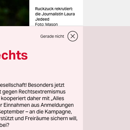
Ruckzuck rekrutiert:
die Journalistin Laura
Jedeed
Foto: Mason
Trinca/The
Washington
Gerade nicht
Post/getty images
echts
esellschaft! Besonders jetzt
 Videos der
rt gegen Rechtsextremismus
ie
z kooperiert daher mit „Alles
 ihre
ller Einnahmen aus Anmeldungen
en, in ihre
. September – an die Kampagne,
rstützt und Freiräume sichern will,
en, aus
bei?