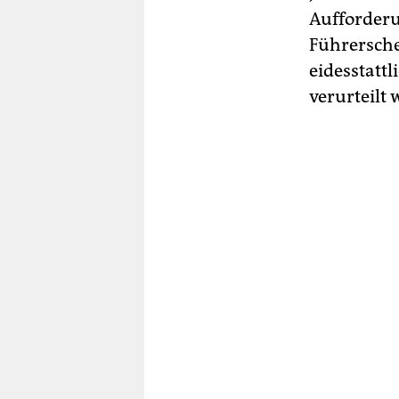
Aufforderu
Führersche
eidesstattl
verurteilt 