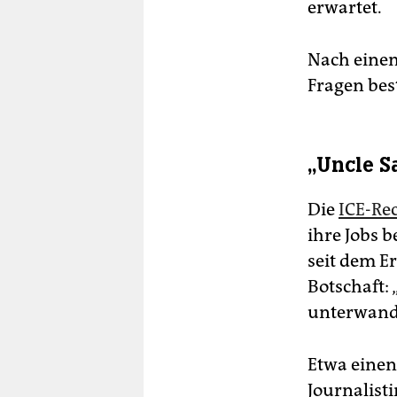
erwartet.
Nach einem
Fragen bes
„Uncle S
Die
ICE-Re
ihre Jobs 
seit dem E
Botschaft:
unterwande
Etwa eine
Journalist