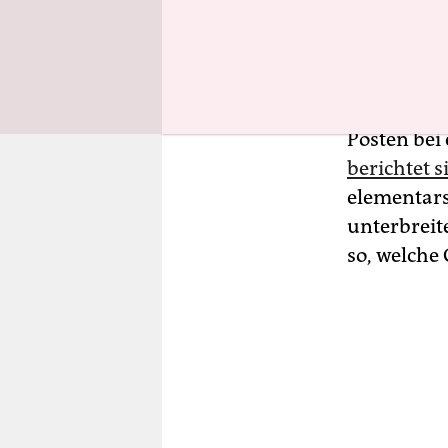
Wie leicht 
Behörde IC
zeigt die 
Posten bei
berichtet 
elementars
unterbreit
so, welche