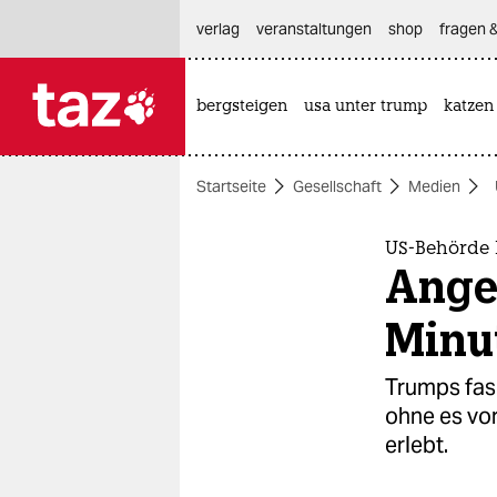
hautnavigation anspringen
hauptinhalt anspringen
footer anspringen
verlag
veranstaltungen
shop
fragen &
bergsteigen
usa unter trump
katzen

taz zahl ich
taz zahl ich
Startseite
Gesellschaft
Medien
themen
politik
US-Behörde IC
Ange
öko
Minu
gesellschaft
Trumps fasc
kultur
ohne es vor
erlebt.
sport