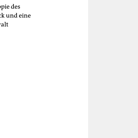
pie des
ck und eine
alt