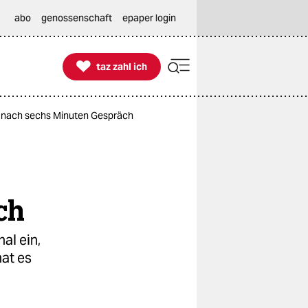
abo
genossenschaft
epaper login

taz zahl ich
taz zahl ich
n nach sechs Minuten Gespräch
ch
al ein,
hat es