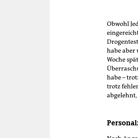
Obwohl Jed
eingereicht
Drogentest
habe aber 
Woche späte
Überraschu
habe – tro
trotz fehl
abgelehnt, 
Personal