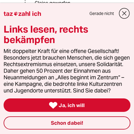
Gleise geworfen.
Die Kontrollen (Photo usw)
taz
zahl ich
Gerade nicht

funktionieren offenkundig nicht.
Links lesen, rechts
bekämpfen
Jazzy
J
03.08.2025
,
16:25 Uhr
Mit doppelter Kraft für eine offene Gesellschaft!
@Glimmlampe:
Besonders jetzt brauchen Menschen, die sich gegen
Was hat das mit dem Geburtsdatum
Rechtsextremismus einsetzen, unsere Solidarität.
zu tun bitte. Ich gebe zu, die Roller
Daher gehen 50 Prozent der Einnahmen aus
nerven wenn sie rumliegen oder einer
Neuanmeldungen an „Alles beginnt im Zentrum“ –
nicht weiß was er tut. Hätte so einen
eine Kampagne, die bedrohte linke Kulturzentren
fast mit dem Auto erwischt, weil die
und Jugendorte unterstützt. Sind Sie dabei?
Person nicht wusste wie Verkehr geht
und einfach die Vorfahrt genommen

Ja, ich will
hat. Unschön. Und nicht der einzige
Fastunfall zu dem ich nichts konnte.
Von mir aus kann jeder rollern wie er
Schon dabei!
will, aber ich fände es gut wenn man