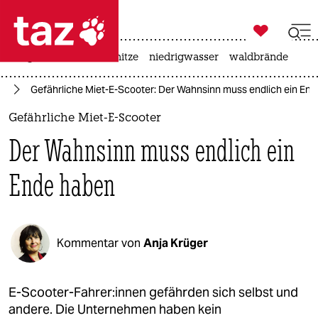

taz zahl ich
krieg in der ukraine
hitze
niedrigwasser
waldbrände

taz zahl ich
te
Gefährliche Miet-E-Scooter: Der Wahnsinn muss endlich ein En
taz zahl ich
Gefährliche Miet-E-Scooter
themen
Der Wahnsinn muss endlich ein
politik
Ende haben
öko
gesellschaft
Kommentar von
Anja Krüger
kultur
sport
E-Scooter-Fahrer:innen gefährden sich selbst und
andere. Die Unternehmen haben kein