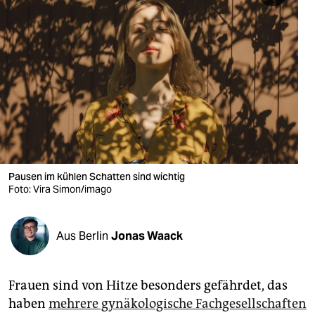
berlin
nord
wahrheit
verlag
verlag
veranstaltungen
Pausen im kühlen Schatten sind wichtig
shop
Foto: Vira Simon/imago
fragen & hilfe
unterstützen
Aus Berlin
Jonas Waack
abo
Frauen sind von Hitze besonders gefährdet, das
genossenschaft
haben
mehrere gynäkologische Fachgesellschaften