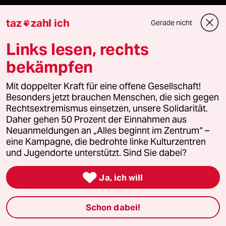
taz
zahl ich
Gerade nicht

Podcast
Links lesen, rechts
bekämpfen
bundestalk
Mit doppelter Kraft für eine offene Gesellschaft!
fernverbindung
Besonders jetzt brauchen Menschen, die sich gegen
Rechtsextremismus einsetzen, unsere Solidarität.
klima update°
Daher gehen 50 Prozent der Einnahmen aus
Neuanmeldungen an „Alles beginnt im Zentrum“ –
Mauerecho
eine Kampagne, die bedrohte linke Kulturzentren
und Jugendorte unterstützt. Sind Sie dabei?
Freie Rede

Ja, ich will
reingehen
Schon dabei!