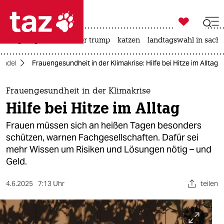

taz zahl ich
bergsteigen
usa unter trump
katzen
landtagswahl in sachs

taz zahl ich
andel
Frauengesundheit in der Klimakrise: Hilfe bei Hitze im Alltag
taz zahl ich
themen
Frauengesundheit in der Klimakrise
Hilfe bei Hitze im Alltag
politik
Frauen müssen sich an heißen Tagen besonders
öko
schützen, warnen Fachgesellschaften. Dafür sei
mehr Wissen um Risiken und Lösungen nötig – und
gesellschaft
Geld.
kultur
4.6.2025
7:13 Uhr
teilen
sport