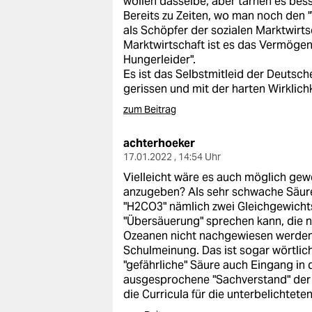
wollen dasselbe, aber tarnen es bess
epaper login
Bereits zu Zeiten, wo man noch den "
als Schöpfer der sozialen Marktwirtsc
Marktwirtschaft ist es das Vermögen 
Hungerleider".
Es ist das Selbstmitleid der Deutsch
gerissen und mit der harten Wirklich
zum Beitrag
achterhoeker
17.01.2022 , 14:54 Uhr
Vielleicht wäre es auch möglich gew
anzugeben? Als sehr schwache Säure
"H2CO3" nämlich zwei Gleichgewicht
"Übersäuerung" sprechen kann, die 
Ozeanen nicht nachgewiesen werden
Schulmeinung. Das ist sogar wörtlic
"gefährliche" Säure auch Eingang in 
ausgesprochene "Sachverstand" der B
die Curricula für die unterbelichteten