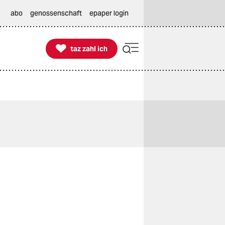
abo
genossenschaft
epaper login

taz zahl ich
taz zahl ich