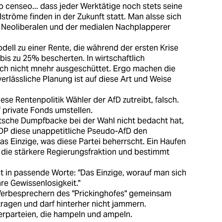
 censeo... dass jeder Werktätige noch stets seine
alströme finden in der Zukunft statt. Man alsse sich
 Neoliberalen und der medialen Nachplapperer
dell zu einer Rente, die während der ersten Krise
is zu 25% bescherten. In wirtschaftlich
uch nicht mnehr ausgeschüttet. Ergo machen die
rlässliche Planung ist auf diese Art und Weise
ese Rentenpolitik Wähler der AfD zutreibt, falsch.
f private Fonds umstellen.
tsche Dumpfbacke bei der Wahl nicht bedacht hat,
FDP diese unappetitliche Pseudo-AfD den
s Einzige, was diese Partei beherrscht. Ein Haufen
 die stärkere Regierungsfraktion und bestimmt
t in passende Worte: "Das Einzige, worauf man sich
hre Gewissenlosigkeit."
 Werbesprechern des "Prickinghofes" gemeinsam
ragen und darf hinterher nicht jammern.
erparteien, die hampeln und ampeln.