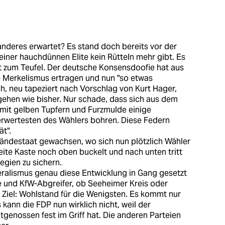
nderes erwartet? Es stand doch bereits vor der
 einer hauchdünnen Elite kein Rütteln mehr gibt. Es
t zum Teufel. Der deutsche Konsensdoofie hat aus
 Merkelismus ertragen und nun "so etwas
ch, neu tapeziert nach Vorschlag von Kurt Hager,
rgehen wie bisher. Nur schade, dass sich aus dem
 mit gelben Tupfern und Furzmulde einige
lerwertesten des Wählers bohren. Diese Federn
t".
Ständestaat gewachsen, wo sich nun plötzlich Wähler
eite Kaste noch oben buckelt und nach unten tritt
egien zu sichern.
eralismus genau diese Entwicklung in Gang gesetzt
e und KfW-Abgreifer, ob Seeheimer Kreis oder
he Ziel: Wohlstand für die Wenigsten. Es kommt nur
kann die FDP nun wirklich nicht, weil der
enossen fest im Griff hat. Die anderen Parteien