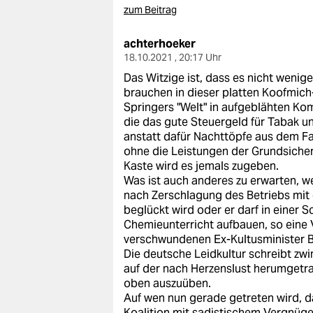
zum Beitrag
achterhoeker
18.10.2021 , 20:17 Uhr
Das Witzige ist, dass es nicht wenig
brauchen in dieser platten Koofmich-G
Springers "Welt" in aufgeblähten Ko
die das gute Steuergeld für Tabak u
anstatt dafür Nachttöpfe aus dem Fa
ohne die Leistungen der Grundsiche
Kaste wird es jemals zugeben.
Was ist auch anderes zu erwarten, w
nach Zerschlagung des Betriebs mi
beglückt wird oder er darf in einer 
Chemieunterricht aufbauen, so eine 
verschwundenen Ex-Kultusminister 
Die deutsche Leidkultur schreibt zw
auf der nach Herzenslust herumgetr
oben auszuüben.
Auf wen nun gerade getreten wird, d
Koalition mit sadistischem Vergnüge