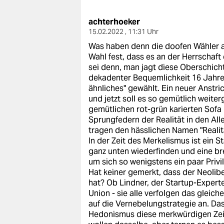
berlin
achterhoeker
nord
15.02.2022 , 11:31 Uhr
wahrheit
Was haben denn die doofen Wähler a
Wahl fest, dass es an der Herrschaft
verlag
sei denn, man jagt diese Oberschich
dekadenter Bequemlichkeit 16 Jahre
verlag
ähnliches" gewählt. Ein neuer Anstri
und jetzt soll es so gemütlich weite
veranstaltungen
gemütlichen rot-grün karierten Sofa
Sprungfedern der Realität in den Al
shop
tragen den hässlichen Namen "Realitä
In der Zeit des Merkelismus ist ein 
fragen & hilfe
ganz unten wiederfinden und eine br
um sich so wenigstens ein paar Privil
unterstützen
Hat keiner gemerkt, dass der Neolib
hat? Ob Lindner, der Startup-Expert
abo
Union - sie alle verfolgen das gleic
auf die Vernebelungstrategie an. Das 
genossenschaft
Hedonismus diese merkwürdigen Zeitg