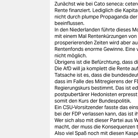
Zunächst wie bei Cato seneca: cetero
Rente finanziert. Lediglich die Kapit
nicht durch plumpe Propaganda der
beeinflussen.
In den Niederlanden führte dieses Mo
mit einem Mal Rentenkürzungen von b
prosperierenden Zeiten wird aber a
Rentenfonds enorme Gewinne. Eine ve
nicht möglich.
Übrigens ist die Befürchtung, dass di
Die AfD will ja komplett die Rente au
Tatsache ist es, dass die bundesdeu
dass im Falle des Mitregierens der 
Regierungskurs bestimmt. Das ist eda
postpubertärer Hedonisten erpresst
somit den Kurs der Bundespolitik.
Ein CSU-Vorsitzender fasste das eins
bei der FDP verlassen kann, das ist i
Wer sich also mit dieser Partei aus
macht, der muss die Konsequenzen t
Also viel Spaß noch mit diesen Kasp