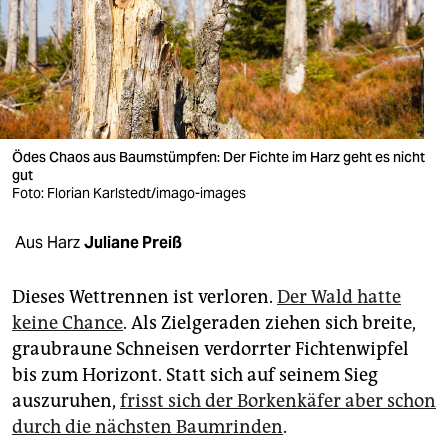
berlin
nord
wahrheit
verlag
Ödes Chaos aus Baumstümpfen: Der Fichte im Harz geht es nicht
verlag
gut
Foto: Florian Karlstedt/imago-images
veranstaltungen
Aus Harz
Juliane Preiß
shop
fragen & hilfe
Dieses Wettrennen ist verloren.
Der Wald hatte
keine Chance
. Als Zielgeraden ziehen sich breite,
unterstützen
graubraune Schneisen verdorrter Fichtenwipfel
abo
bis zum Horizont. Statt sich auf seinem Sieg
auszuruhen,
frisst sich der Borkenkäfer aber schon
genossenschaft
durch die nächsten Baumrinden
.