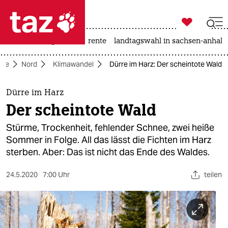

taz zahl ich
hitze
niedrigwasser
rente
landtagswahl in sachsen-anhalt

taz zahl ich
ite
Nord
Klimawandel
Dürre im Harz: Der scheintote Wald
taz zahl ich
themen
Dürre im Harz
Der scheintote Wald
politik
Stürme, Trockenheit, fehlender Schnee, zwei heiße
öko
Sommer in Folge. All das lässt die Fichten im Harz
sterben. Aber: Das ist nicht das Ende des Waldes.
gesellschaft
24.5.2020
7:00 Uhr
teilen
kultur
sport