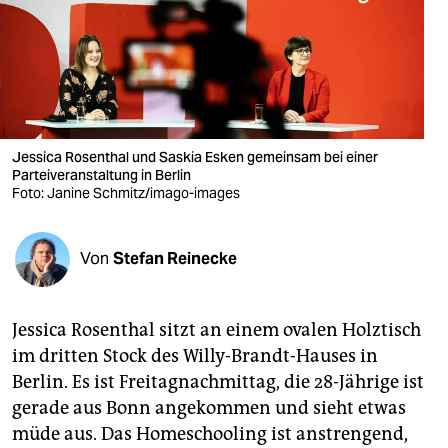
berlin
nord
wahrheit
verlag
Jessica Rosenthal und Saskia Esken gemeinsam bei einer
Parteiveranstaltung in Berlin
verlag
Foto: Janine Schmitz/imago-images
veranstaltungen
shop
Von
Stefan Reinecke
fragen & hilfe
Jessica Rosenthal sitzt an einem ovalen Holztisch
unterstützen
im dritten Stock des Willy-Brandt-Hauses in
abo
Berlin. Es ist Freitagnachmittag, die 28-Jährige ist
gerade aus Bonn angekommen und sieht etwas
genossenschaft
müde aus. Das Homeschooling ist anstrengend,