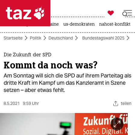

taz zahl ich
hitze
krieg in der ukraine
us-demokraten
nahost-konflikt

taz zahl ich
Startseite
Politik
Deutschland
Bundestagswahl 2025
taz zahl ich
themen
Die Zukunft der SPD
Kommt da noch was?
politik
Am Sonntag will sich die SPD auf ihrem Parteitag als
öko
dritte Kraft im Kampf um das Kanzleramt in Szene
setzen – aber etwas fehlt.
gesellschaft
8.5.2021
9:59 Uhr
teilen
kultur
sport