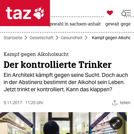

taz zahl ich
hitze
surfen
landtagswahl in sachsen-anhalt
gewalt gegen

taz zahl ich
Startseite
Gesellschaft
Gesundheit
Kampf gegen Alkoholsuc
taz zahl ich
themen
Kampf gegen Alkoholsucht
Der kontrollierte Trinker
politik
Ein Architekt kämpft gegen seine Sucht. Doch auch
öko
in der Abstinenz bestimmt der Alkohol sein Leben.
Jetzt trinkt er kontrolliert. Kann das klappen?
gesellschaft
9.11.2017
11:25 Uhr
teilen
kultur
sport