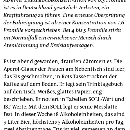
Ab einer Blutalkoholkonzentration von 0,5 Promille
ist es in Deutschland gesetzlich verboten, ein
Kraftfahrzeug zu führen. Eine erneute Überprüfung
der Fahreignung ist ab einer Konzentration von 1,6
Promille vorgeschrieben. Bei 4 bis 5 Promille stirbt
im Normalfall ein erwachsener Mensch durch
Atemlähmung und Kreislaufversagen.
Es ist Abend geworden, draußen dämmert es. Die
Aperol-Gläser der Frauen am Nebentisch sind leer,
das Eis geschmolzen, in Rots Tasse trocknet der
Kaffee auf dem Boden. Er legt sein Trinktagebuch
auf den Tisch. Weißes, glattes Papier, eng
beschrieben. Er notiert in Tabellen SOLL-Wert und
IST-Werte. Mit dem SOLL legt er seine Messlatte
fest. In dieser Woche 18 Alkohol­einheiten, das sind
9 Liter Bier, höchstens 5 Alkoholeinheiten pro Tag,
zwei Abstinenztage. Das ist viel, gemessen an dem,