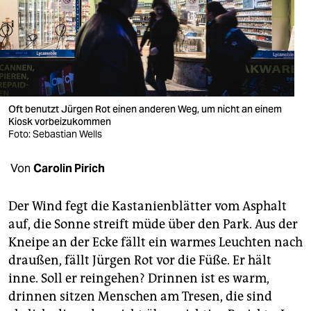
berlin
nord
wahrheit
verlag
Oft benutzt Jürgen Rot einen anderen Weg, um nicht an einem
verlag
Kiosk vorbeizukommen
Foto: Sebastian Wells
veranstaltungen
Von
Carolin Pirich
shop
fragen & hilfe
Der Wind fegt die Kastanienblätter vom Asphalt
auf, die Sonne streift müde über den Park. Aus der
unterstützen
Kneipe an der Ecke fällt ein warmes Leuchten nach
abo
draußen, fällt Jürgen Rot vor die Füße. Er hält
inne. Soll er rein­gehen? Drinnen ist es warm,
genossenschaft
drinnen sitzen Menschen am Tresen, die sind