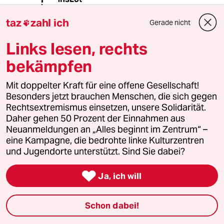
26.09.2018
,
13:49 Uhr
taz
zahl ich
Gerade nicht

@Normalo:
Ich teile ihre Ansicht und finde den
Links lesen, rechts
Vergleich sehr passend.
bekämpfen
Mit doppelter Kraft für eine offene Gesellschaft!
76530 (Profil gelöscht)
7G
Besonders jetzt brauchen Menschen, die sich gegen
25.09.2018
,
15:11 Uhr
Rechtsextremismus einsetzen, unsere Solidarität.
@Normalo:
Daher gehen 50 Prozent der Einnahmen aus
Anders als Ihnen geht es mir weniger
Neuanmeldungen an „Alles beginnt im Zentrum“ –
um die 'reine Lehre' als um Respekt
eine Kampagne, die bedrohte linke Kulturzentren
und Achtung. Auch - oder gerade -
und Jugendorte unterstützt. Sind Sie dabei?
gegenüber jenen, deren Biografie
mich nicht in tosende Stürme der

Ja, ich will
Begeisterung versetzt.
Wenn Sie die hier vorgetragenen
Massstäbe an a l l e Realpolitiker
Schon dabei!
anlegen würden, wären Parlamente
und Regierungsbänke ziemlich leer.