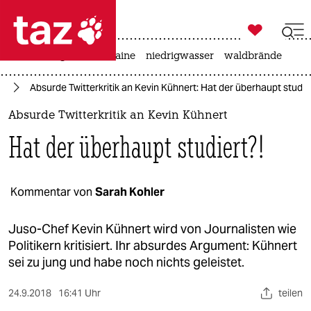

taz zahl ich
hitze
krieg in der ukraine
niedrigwasser
waldbrände

taz zahl ich
te
Absurde Twitterkritik an Kevin Kühnert: Hat der überhaupt studie
taz zahl ich
Absurde Twitterkritik an Kevin Kühnert
themen
Hat der überhaupt studiert?!
politik
öko
Kommentar von
Sarah Kohler
gesellschaft
Juso-Chef Kevin Kühnert wird von Journalisten wie
Politikern kritisiert. Ihr absurdes Argument: Kühnert
kultur
sei zu jung und habe noch nichts geleistet.
sport
24.9.2018
16:41 Uhr
teilen