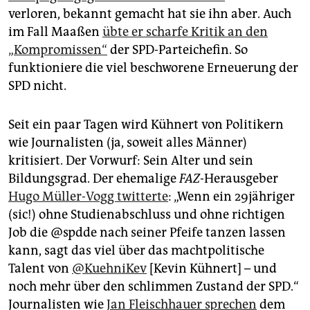
epaper login
verloren, bekannt gemacht hat sie ihn aber. Auch
im Fall Maaßen
übte er scharfe Kritik an den
„Kompromissen“
der SPD-Parteichefin. So
funktioniere die viel beschworene Erneuerung der
SPD nicht.
Seit ein paar Tagen wird Kühnert von Politikern
wie Journalisten (ja, soweit alles Männer)
kritisiert. Der Vorwurf: Sein Alter und sein
Bildungsgrad. Der ehemalige
FAZ
-Herausgeber
Hugo Müller-Vogg twitterte
: „Wenn ein 29jähriger
(sic!) ohne Studienabschluss und ohne richtigen
Job die @spdde nach seiner Pfeife tanzen lassen
kann, sagt das viel über das machtpolitische
Talent von
@KuehniKev
[Kevin Kühnert] – und
noch mehr über den schlimmen Zustand der SPD.“
Journalisten wie
Jan Fleischhauer sprechen
dem