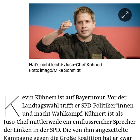
berlin
nord
wahrheit
verlag
verlag
Hat's nicht leicht: Juso-Chef Kühnert
veranstaltungen
Foto: imago/Mike Schmidt
shop
K
fragen & hilfe
evin Kühnert ist auf Bayerntour. Vor der
unterstützen
Landtagswahl trifft er SPD-Politiker*innen
und macht Wahlkampf. Kühnert ist als
abo
Juso-Chef mittlerweile ein einflussreicher Sprecher
genossenschaft
der Linken in der SPD. Die von ihm angezettelte
Kampagne gegen die Große Koalition
hat er zwar