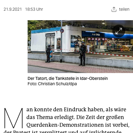
berlin
21.9.2021
18:53 Uhr
teilen
nord
wahrheit
verlag
verlag
veranstaltungen
shop
Der Tatort, die Tankstelle in Idar-Oberstein
Foto: Christian Schulz/dpa
fragen & hilfe
unterstützen
M
an konnte den Eindruck haben, als wäre
abo
das Thema erledigt. Die Zeit der großen
genossenschaft
Querdenken-Demonstrationen ist vorbei,
der Protest ist zersplittert und auf irrlichternde