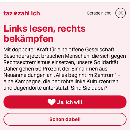
Das nun aus dem lager der Radikalen
Querdenkenden Beifall kommt, ist unerträglich.
taz
zahl ich
Gerade nicht

Links lesen, rechts
achterhoeker
A
bekämpfen
23.09.2021
,
08:53 Uhr
Dieser Vorfall ist doch noch im
Mit doppelter Kraft für eine offene Gesellschaft!
Ermittlungsstadium. Wie kommen dann
Besonders jetzt brauchen Menschen, die sich gegen
Journalisten oder Bürger auf die Idee, bereits
Rechtsextremismus einsetzen, unsere Solidarität.
zu erklären, was das wahre Tatmotiv ist und
Daher gehen 50 Prozent der Einnahmen aus
wie das Pfeiffersche-Nachttopf-Fieber aus
Neuanmeldungen an „Alles beginnt im Zentrum“ –
Hannover vom kriminologischen Institut, als
eine Kampagne, die bedrohte linke Kulturzentren
größte ABM für Jura-Studenten, soziologische
und Jugendorte unterstützt. Sind Sie dabei?
Schlussfolgerungen zu ziehen?
Dieses reflexartige Hochkochen ist medial

Ja, ich will
gesehen ein willkommenes Geschäft einer
nicht seriösen Berichterstattung, aber führt
doch am eigentlichen Problem vorbei.
Schon dabei!
In der Geschichte der BRD und Westberlins gab