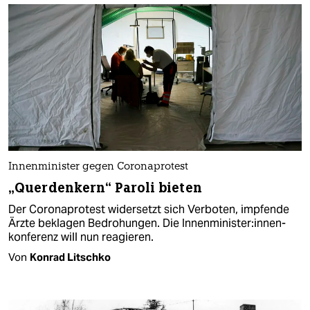
Innenminister gegen Coronaprotest
„Querdenkern“ Paroli bieten
Der Coronaprotest widersetzt sich Verboten, impfende
Ärzte beklagen Bedrohungen. Die In­nen­mi­nis­te­r:in­nen­
kon­fe­renz will nun reagieren.
Von
Konrad Litschko