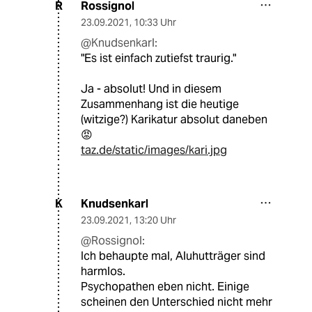
Rossignol
R
23.09.2021
,
10:33 Uhr
@Knudsenkarl:
"Es ist einfach zutiefst traurig."
Ja - absolut! Und in diesem
Zusammenhang ist die heutige
(witzige?) Karikatur absolut daneben
😡
taz.de/static/images/kari.jpg
Knudsenkarl
K
23.09.2021
,
13:20 Uhr
@Rossignol:
Ich behaupte mal, Aluhutträger sind
harmlos.
Psychopathen eben nicht. Einige
scheinen den Unterschied nicht mehr