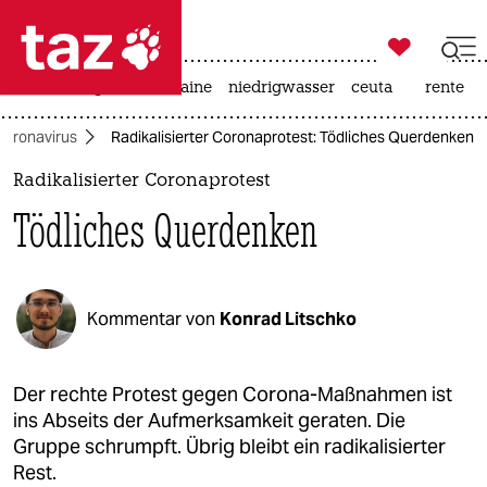

taz zahl ich
hitze
krieg in der ukraine
niedrigwasser
ceuta
rente

taz zahl ich
Coronavirus
Radikalisierter Coronaprotest: Tödliches Querdenken
taz zahl ich
Radikalisierter Coronaprotest
themen
Tödliches Querdenken
politik
öko
Kommentar von
Konrad Litschko
gesellschaft
kultur
Der rechte Protest gegen Corona-Maßnahmen ist
ins Abseits der Aufmerksamkeit geraten. Die
sport
Gruppe schrumpft. Übrig bleibt ein radikalisierter
Rest.