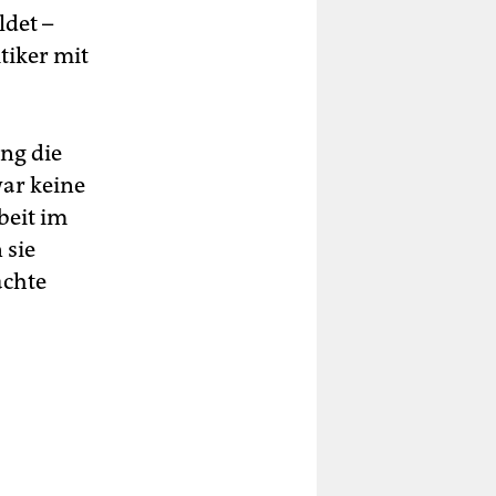
ldet –
tiker mit
ng die
ar keine
beit im
 sie
achte