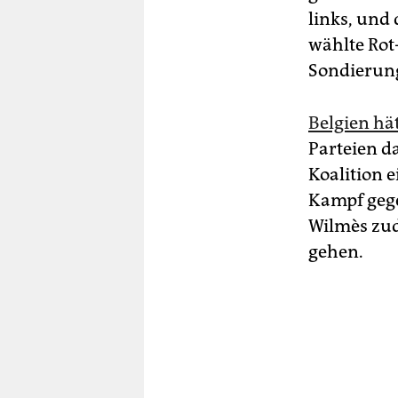
links, und 
wählte Rot
Sondierung
Belgien hä
Parteien d
Koalition 
Kampf gege
Wilmès zud
gehen.