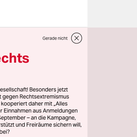
so
Gerade nicht
chlossen
 sich auf
echts
 stützen –
 zu
esellschaft! Besonders jetzt
land. Das
rt gegen Rechtsextremismus
z kooperiert daher mit „Alles
zwei
ller Einnahmen aus Anmeldungen
e Grenzen
. September – an die Kampagne,
s die
rstützt und Freiräume sichern will,
 fürchtet.
bei?