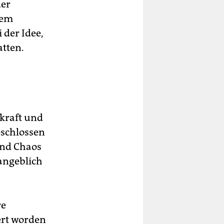
der
lem
 der Idee,
tten.
kraft und
eschlossen
und Chaos
 angeblich
re
ert worden