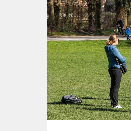
berlin
nord
wahrheit
verlag
verlag
veranstaltungen
shop
fragen & hilfe
unterstützen
abo
genossenschaft