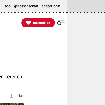
abo
genossenschaft
epaper login

taz zahl ich
taz zahl ich
n bereiten
teilen