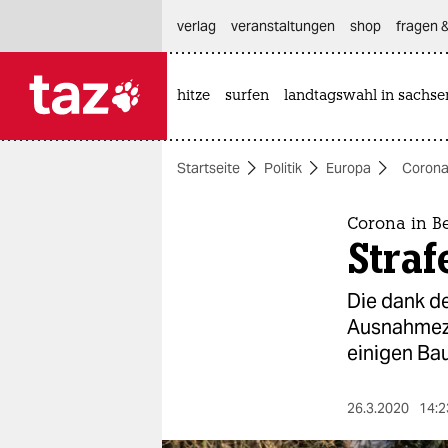
hautnavigation anspringen
hauptinhalt anspringen
footer anspringen
verlag
veranstaltungen
shop
fragen &
hitze
surfen
landtagswahl in sachse

taz zahl ich
taz zahl ich
Startseite
Politik
Europa
Corona
themen
politik
Corona in B
Straf
öko
Die dank d
gesellschaft
Ausnahmezu
einigen Ba
kultur
sport
26.3.2020
14:2