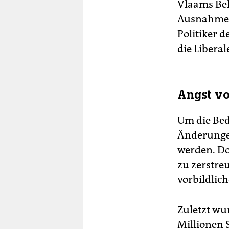
Vlaams Bel
Ausnahme-G
Politiker 
die Libera
Angst vo
Um die Bed
Änderungen
werden. Do
zu zerstre
vorbildlic
Zuletzt wu
Millionen 