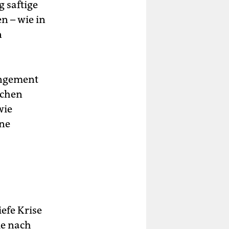
 saftige
n – wie in
n
angement
schen
wie
ine
efe Krise
ie nach