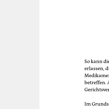
So kann di
erlassen, 
Medikamen
betreffen. 
Gerichtsve
Im Grundsa