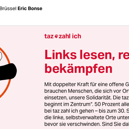
Brüssel
Eric Bonse
Notregierung, nun Sondervollmachten: Das sonst 
taz
zahl ich

ne Belgien reagiert überraschend schnell und ges
ronakrise. Premierministerin Sophie Wilmès kann
Links lesen, r
n Parteien aus Flandern, der Wallonie und Brüssel
bekämpfen
ies nun nutzen, um den Ausnahmezustand weiter
n.
Mit doppelter Kraft für eine offene G
 gelten in Belgien striktere Regeln als in Deutsch
brauchen Menschen, die sich vor O
einsetzen, unsere Solidarität. Die ta
 orientiert sich an Frankreich und hat schon vor 
beginnt im Zentrum“. 50 Prozent a
ne Ausgangssperre
erlassen. Belgien hat auch di
bei taz zahl ich gehen – bis zum 30
land und den Niederlanden dichtgemacht, weil e
die linke, selbstverwaltete Orte unte
ung von Sars-CoV-2 etwa aus dem Kreis Heinsberg
bevor sie verschwinden. Sind Sie da