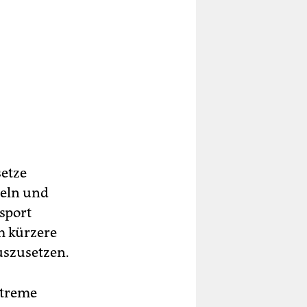
setze
teln und
sport
um kürzere
uszusetzen.
xtreme