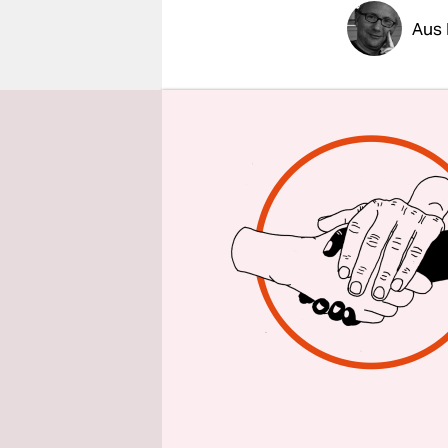
epaper login
Aus 
Erst eine 
zerstritte
auf die Co
alle große
und will d
verschärfe
Schon jetzt
Königreich
Wochen
ei
zu Deutsch
Einschlepp