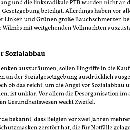
ang und die linksradikale PTB wurden nicht an 
esetzgebung beteiligt. Allerdings haben vor al
der Linken und Grünen große Bauchschmerzen bei
le Wilmès mit weitgehenden Vollmachten auszusta
r Sozialabbau
enken auszuräumen, sollen Eingriffe in die Kauf
 an der Sozialgesetzgebung ausdrücklich ausg
ch ob das reicht, um die Angst vor Sozialabbau 
uen, ist unklar. Vor allem die Desorganisation im
hen Gesundheitswesen weckt Zweifel.
rde bekannt, dass Belgien vor zwei Jahren mehre
Schutzmasken zerstört hat, die für Notfälle gelag