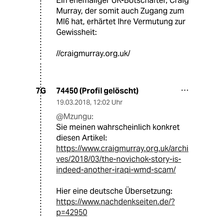
Ein ehemaliger UK-Botschafter, Craig
Murray, der somit auch Zugang zum
MI6 hat, erhärtet Ihre Vermutung zur
Gewissheit:
//craigmurray.org.uk/
74450 (Profil gelöscht)
7G
19.03.2018
,
12:02 Uhr
@Mzungu:
Sie meinen wahrscheinlich konkret
diesen Artikel:
https://www.craigmurray.org.uk/archi
ves/2018/03/the-novichok-story-is-
indeed-another-iraqi-wmd-scam/
Hier eine deutsche Übersetzung:
https://www.nachdenkseiten.de/?
p=42950