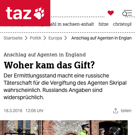

taz zahl ich
iran-krieg
landtagswahl in sachsen-anhalt
hitze
christophe

taz zahl ich
Startseite
Politik
Europa
Anschlag auf Agenten in England
taz zahl ich
themen
Anschlag auf Agenten in England
Woher kam das Gift?
politik
Der Ermittlungsstand macht eine russische
öko
Täterschaft für die Vergiftung des Agenten Skripal
wahrscheinlich. Russlands Angaben sind
gesellschaft
widersprüchlich.
kultur
18.3.2018
12:06 Uhr
teilen
sport