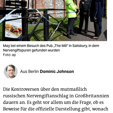
berlin
nord
wahrheit
verlag
verlag
May bei einem Besuch des Pub „The Mill“ in Salisbury, in dem
Nervengiftspuren gefunden wurden
veranstaltungen
Foto: ap
shop
Aus Berlin
Dominic Johnson
fragen & hilfe
unterstützen
Die Kontroversen über den mutmaßlich
abo
russischen Nervengiftanschlag in Großbritannien
dauern an. Es geht vor allem um die Frage, ob es
genossenschaft
Beweise für die offizielle Darstellung gibt, wonach