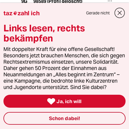
98589 (Profil gelöscht)
9G
19.03.2018
,
11:15 Uhr
taz
zahl ich
Gerade nicht

@Ruby:
Danke!
Links lesen, rechts
Wenn man die Vielzahl der
bekämpfen
Presseartikel liest, dann könnte man
schon verzweifeln oder zweifeln an
der Motivation der Schreibenden.
Mit doppelter Kraft für eine offene Gesellschaft!
Besonders jetzt brauchen Menschen, die sich gegen
Rechtsextremismus einsetzen, unsere Solidarität.
Daher gehen 50 Prozent der Einnahmen aus
Grmpf
G
Neuanmeldungen an „Alles beginnt im Zentrum“ –
18.03.2018
,
15:03 Uhr
eine Kampagne, die bedrohte linke Kulturzentren
@TO_PAs:
und Jugendorte unterstützt. Sind Sie dabei?
Sind Sie eigentlich der echte Topas?
Nur mal so interessehalber...

Ja, ich will
Schon dabei!
Volker Birk
18.03.2018
,
13:36 Uhr