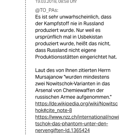
19.03.2018
,
08:58 Uhr
@TO_PAs:
Es ist sehr unwarhscheinlich, dass
der Kampfstoff nie in Russland
produziert wurde. Nur weil es
ursprünflich mal in Usbekistan
produziert wurde, heißt das nicht,
dass Russland nicht eigene
Produktionsstätten eingerichtet hat.
Laut des von Ihnen zitierten Herrn
Mursajanow "wurden mindestens
zwei Nowitschok-Varianten in das
Arsenal von Chemiewaffen der
russischen Armee aufgenommen."
https://de.wikipedia.org/wiki/Nowitsc
hok#cite_note-8
https://www.nzz.ch/international/nowi
tschok-das-phantom-unter-den-
nervengiften-ld.1365424