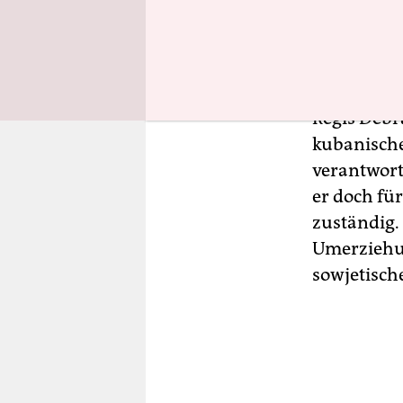
wir lagen 
Che war ein
französisc
Régis Debra
kubanische
verantwort
er doch fü
zuständig.
Umerziehun
sowjetisch