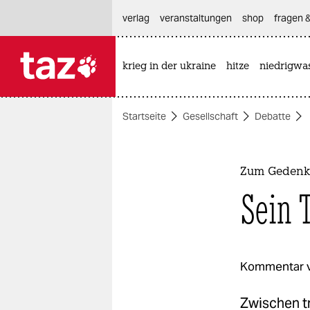
hautnavigation anspringen
hauptinhalt anspringen
footer anspringen
verlag
veranstaltungen
shop
fragen &
krieg in der ukraine
hitze
niedrigwa

taz zahl ich
taz zahl ich
Startseite
Gesellschaft
Debatte
themen
politik
Zum Gedenk
öko
Sein 
gesellschaft
kultur
Kommentar 
sport
Zwischen t