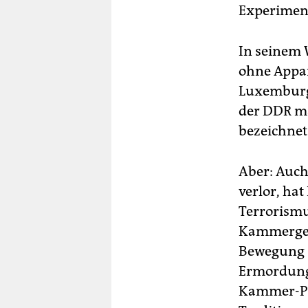
Experimen
In seinem 
ohne Appar
Luxemburg 
der DDR ma
bezeichnet
Aber: Auch
verlor, ha
Terrorismu
Kammerger
Bewegung 2
Ermordung 
Kammer-Prä