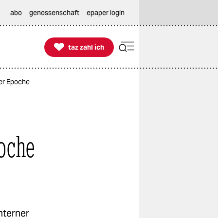
abo
genossenschaft
epaper login

taz zahl ich
taz zahl ich
er Epoche
oche
hterner