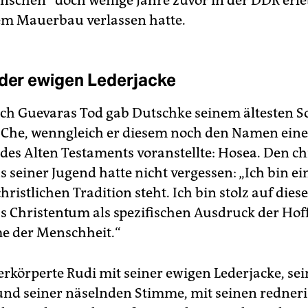
schen“ doch wenige Jahre zuvor in der DDR erleb
em Mauer­bau verlassen hatte.
 der ewigen Lederjacke
ach Guevaras Tod gab Dutschke seinem ältesten 
he, wenngleich er diesem noch den Namen eine
des Alten Testaments voranstellte: Hosea. Den ch
 seiner Jugend hatte nicht vergessen: „Ich bin ein
christlichen Tradition steht. Ich bin stolz auf dies
as Christentum als spezifischen Ausdruck der Ho
e der Menschheit.“
erkörperte Rudi mit seiner ewigen Lederjacke, se
und seiner näselnden Stimme, mit seinen redner