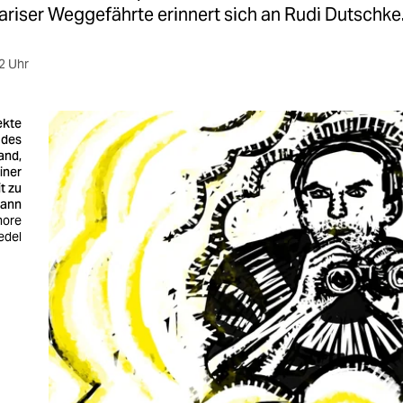
 Pariser Weggefährte erinnert sich an Rudi Dutschke
2 Uhr
ekte
 des
and,
iner
t zu
gann
onore
edel