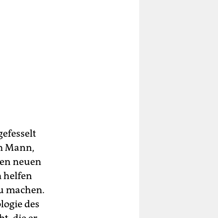
efesselt
em Mann,
nen neuen
 helfen
zu machen.
ologie des