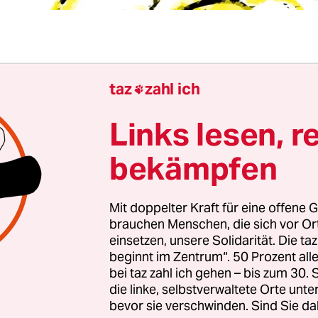
bend des 9. Oktober 1967, als ich die Nachricht 
taz
zahl ich

varas erhielt, rief ich Rudi Dutschke an. Was wir
zelnen besprachen, weiß ich nicht mehr. Ohne Zw
Links lesen, r
für uns, die wir vom Vietnamkrieg besessen ware
bekämpfen
angriffe zu jenem Zeitpunkt ihren Höhepunkt e
 die Zahl der Marinekämpfer über 400.000 –, de
as Ende dieser utopischen Epoche, in der es laut 
Mit doppelter Kraft für eine offene G
brauchen Menschen, die sich vor O
 an die Trikontinentale Konferenz“ 1967 notwend
einsetzen, unsere Solidarität. Die ta
, drei, viele Vietnams“ zu schaffen.
beginnt im Zentrum“. 50 Prozent a
bei taz zahl ich gehen – bis zum 30
a verkörperte für uns damals einen anderen Weg,
die linke, selbstverwaltete Orte unte
bevor sie verschwinden. Sind Sie da
ischen Stalinisten oder die Maoisten in China gin