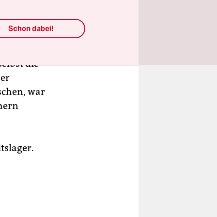
Schon dabei!
, wie der
varas,
selbst die
 er
schen, war
hern
tslager.