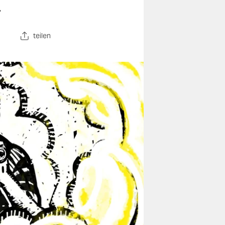
.
teilen