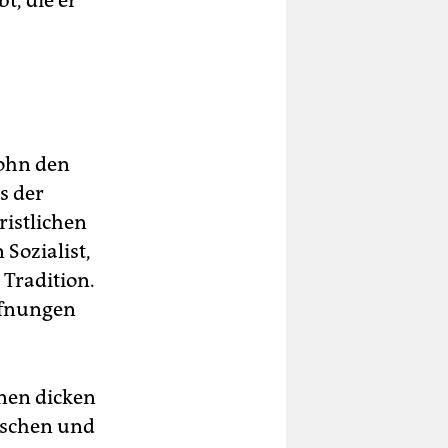
t, die er
Sohn den
s der
ristlichen
 Sozialist,
e Tradition.
ffnungen
inen dicken
ischen und