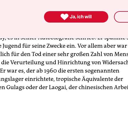
falsch. Und zwar erheblich.

Ja, ich will
 „Partisan des Autoritarismus mit Leib und Seele“
he Intellek­tuel­le und ehemalige Weggefährte Gue
y, es in seiner Autobiografie schrieb. Er spannte 
 Jugend für seine Zwecke ein. Vor allem aber war
lich für den Tod einer sehr großen Zahl von Men
r die Verurteilung und Hinrichtung von Widersac
 Er war es, der ab 1960 die ersten sogenannten
gslager einrichtete, tropische Äquivalente der
en Gulags oder der Laogai, der chinesischen Arbei