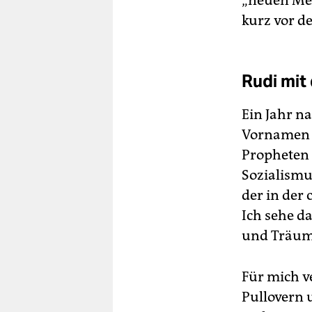
„neuen Men
kurz vor d
Rudi mit
Ein Jahr n
Vornamen C
Propheten 
Sozialismus
der in der 
Ich sehe d
und Träum
Für mich v
Pullovern 