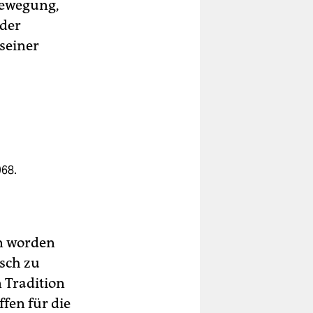
Bewegung,
 der
seiner
968.
n worden
isch zu
 Tradition
fen für die