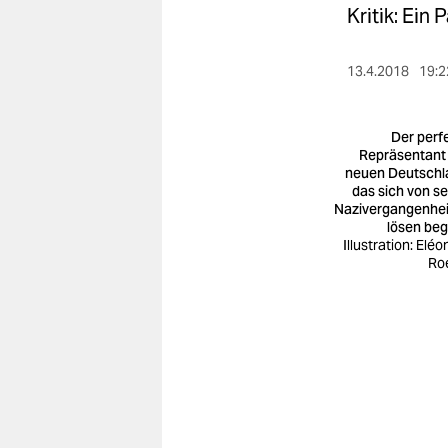
berlin
Kritik: Ein
nord
13.4.2018
19:2
wahrheit
verlag
Der perf
Repräsentant
neuen Deutschl
verlag
das sich von se
Nazivergangenhei
veranstaltungen
lösen be
Illustration: Elé
shop
Ro
fragen & hilfe
unterstützen
abo
genossenschaft