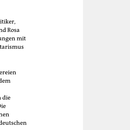
tiker,
und Rosa
rungen mit
itarismus
ereien
 dem
 die
Die
chen
 deutschen