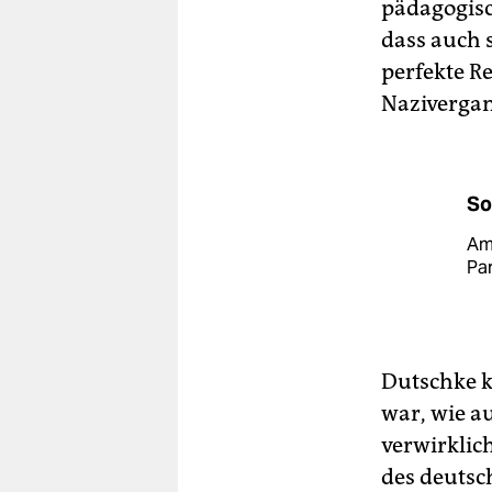
pädagogisc
dass auch 
perfekte R
Nazivergan
So
Am 
Par
Dutschke 
war, wie au
verwirklic
des deutsc