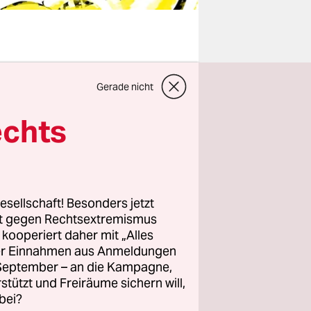
vom Tod Che
Gerade nicht
 im
eifel aber
echts
n – in dem
rreicht
r Tod
seiner
esellschaft! Besonders jetzt
rt gegen Rechtsextremismus
ig gewesen
z kooperiert daher mit „Alles
ller Einnahmen aus Anmeldungen
. September – an die Kampagne,
 als ihn
rstützt und Freiräume sichern will,
bei?
gen. Aber