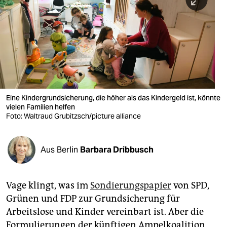
berlin
nord
wahrheit
verlag
verlag
Eine Kindergrundsicherung, die höher als das Kindergeld ist, könnte
vielen Familien helfen
veranstaltungen
Foto: Waltraud Grubitzsch/picture alliance
shop
fragen & hilfe
Aus Berlin
Barbara Dribbusch
unterstützen
Vage klingt, was im
Sondierungspapier
von SPD,
abo
Grünen und FDP zur Grundsicherung für
genossenschaft
Arbeitslose und Kinder vereinbart ist. Aber die
Formulierungen der künftigen Ampel­koalition