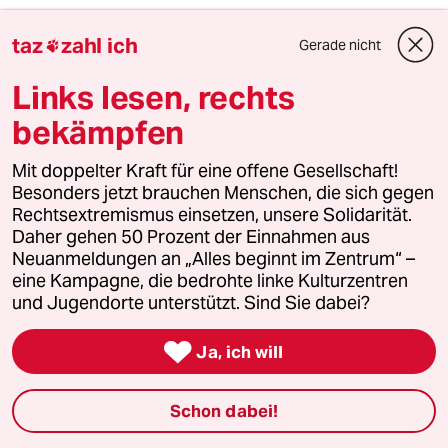
kditd
K
taz
zahl ich
Gerade nicht

18.10.2021
,
19:37 Uhr
Das liegt daran, daß die Grünen eine
Links lesen, rechts
Akademikerpartei sind, die den Begriff "Armut"
nur aus dem Märchenbuch kennt.
bekämpfen
Was man selbst nie erfahren hat, liegt
außerhalb des Vorstellbaren und daher wird
Mit doppelter Kraft für eine offene Gesellschaft!
auch kein Handlungsbedarf gesehen.
Besonders jetzt brauchen Menschen, die sich gegen
Und es scheint, als ob sich so einige grüne
Rechtsextremismus einsetzen, unsere Solidarität.
Wahlversprechen fünf Minuten nach dem
Daher gehen 50 Prozent der Einnahmen aus
Erstkontakt mit der FDP in Rauch aufgelöst
Neuanmeldungen an „Alles beginnt im Zentrum“ –
hätten.
eine Kampagne, die bedrohte linke Kulturzentren
Die FDP scheint dagegen alles zu bekommen,
und Jugendorte unterstützt. Sind Sie dabei?
was sie sich wünscht: vor allem soll den
Wohlhabenden nicht ihr Geld weggenommen

Ja, ich will
werden.
Daraus folgt, daß die Grünen offenbar nicht
durchsetzungsstark genug sind. Aber das
Schon dabei!
hätte man von Frau Baerbock und co. nach