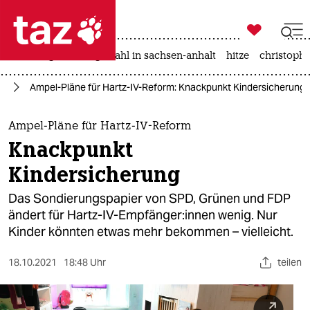

taz zahl ich
iran-krieg
landtagswahl in sachsen-anhalt
hitze
christophe

taz zahl ich
25
Ampel-Pläne für Hartz-IV-Reform: Knackpunkt Kindersicherung
taz zahl ich
themen
Ampel-Pläne für Hartz-IV-Reform
Knackpunkt
politik
Kindersicherung
öko
Das Sondierungspapier von SPD, Grünen und FDP
ändert für Hartz-IV-Empfänger:innen wenig. Nur
gesellschaft
Kinder könnten etwas mehr bekommen – vielleicht.
kultur
18.10.2021
18:48 Uhr
teilen
sport