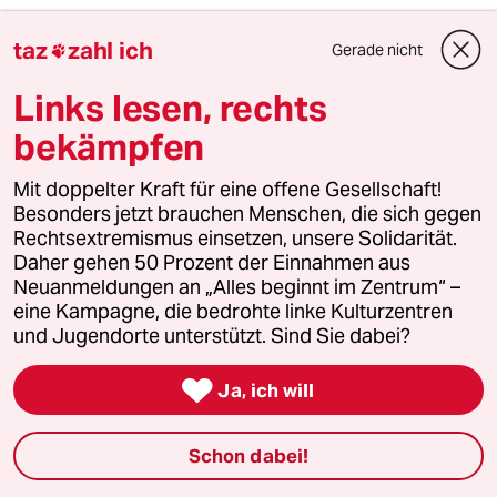
taz
zahl ich
Gerade nicht

61321 (Profil gelöscht)
6G
Links lesen, rechts
23.10.2017
,
23:54 Uhr
Eine Episode, die Eric Kandel in seinem Buch
bekämpfen
"The Age Of Insight" kurz erwähnt:
Egon Schiele wanderte 1912 für 24 Tage ins
Mit doppelter Kraft für eine offene Gesellschaft!
Gefängnis.
Besonders jetzt brauchen Menschen, die sich gegen
Rechtsextremismus einsetzen, unsere Solidarität.
In seinem Atelier in Neulengbach waren Kinder
Daher gehen 50 Prozent der Einnahmen aus
aus der Nachbarschaft ein und aus gegangen
Neuanmeldungen an „Alles beginnt im Zentrum“ –
und hatten ihm Modell gesessen.
eine Kampagne, die bedrohte linke Kulturzentren
Ein Vater klagte ihn an. Schiele wurde der
und Jugendorte unterstützt. Sind Sie dabei?
Entführung und Vergewaltigung bezichtigt.
Verurteilt wurde Schiele schließlich wegen

Ja, ich will
Pornographie, eine Zeichnung von ihm im
Gerichtssaal vom Richter verbrannt.
Schon dabei!
Dies war eine völlig andere Story, Kinder waren