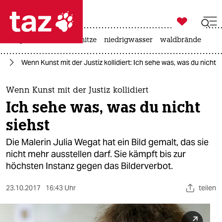

taz zahl ich
krieg in der ukraine
hitze
niedrigwasser
waldbrände

taz zahl ich
te
Wenn Kunst mit der Justiz kollidiert: Ich sehe was, was du nicht s
taz zahl ich
themen
Wenn Kunst mit der Justiz kollidiert
Ich sehe was, was du nicht
politik
siehst
öko
Die Malerin Julia Wegat hat ein Bild gemalt, das sie
nicht mehr ausstellen darf. Sie kämpft bis zur
gesellschaft
höchsten Instanz gegen das Bilderverbot.
kultur
23.10.2017
16:43 Uhr
teilen
sport