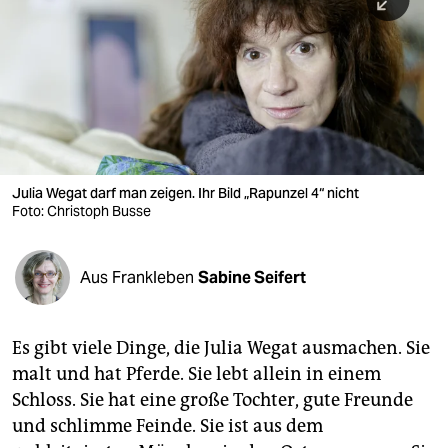
berlin
nord
wahrheit
verlag
verlag
Julia Wegat darf man zeigen. Ihr Bild „Rapunzel 4“ nicht
Foto: Christoph Busse
veranstaltungen
shop
Aus Frankleben
Sabine Seifert
fragen & hilfe
unterstützen
Es gibt viele Dinge, die Julia Wegat ausmachen. Sie
malt und hat Pferde. Sie lebt allein in einem
abo
Schloss. Sie hat eine große Tochter, gute Freunde
genossenschaft
und schlimme Feinde. Sie ist aus dem