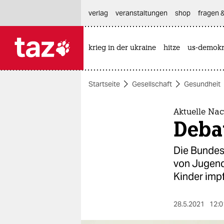
hautnavigation anspringen
hauptinhalt anspringen
footer anspringen
verlag
veranstaltungen
shop
fragen &
krieg in der ukraine
hitze
us-demokr

taz zahl ich
taz zahl ich
Startseite
Gesellschaft
Gesundheit
themen
politik
Aktuelle Nac
Deba
öko
Die Bundes
gesellschaft
von Jugendl
Kinder impf
kultur
sport
28.5.2021
12:0