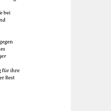
e bei
und
 gegen
des
ger
 für ihre
er Rest