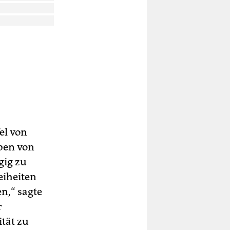
el von
ben von
gig zu
eiheiten
n,“ sagte
r
ität zu