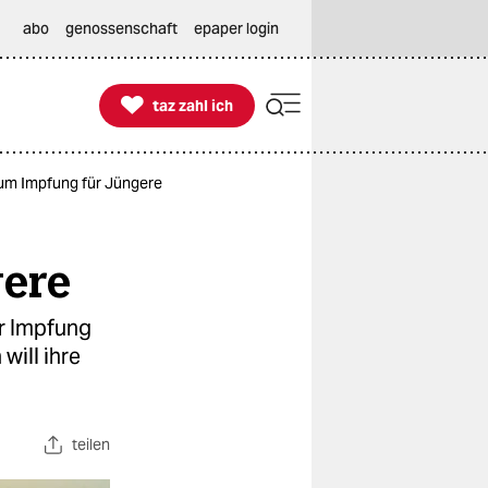
abo
genossenschaft
epaper login

taz zahl ich
taz zahl ich
 um Impfung für Jüngere
gere
er Impfung
will ihre
teilen