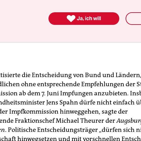

Ja, ich will
itisierte die Entscheidung von Bund und Ländern
dlichen ohne entsprechende Empfehlungen der S
sion ab dem 7. Juni Impfungen anzubieten. In
heitsminister Jens Spahn dürfe nicht einfach ü
der Impfkommission hinweggehen, sagte der
etende Fraktionschef Michael Theurer der
Augsbur
en
. Politische Entscheidungsträger „dürfen sich n
schaft hinwegsetzen und mit vorschnellen Entsc