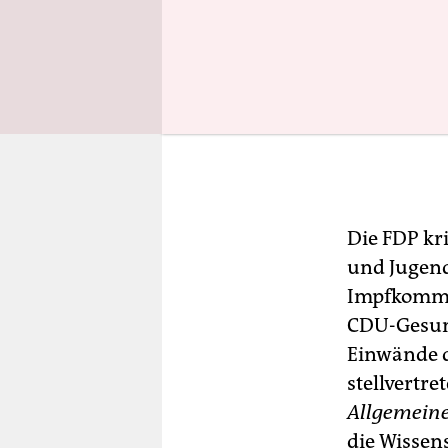
Die FDP kr
und Jugen
Impfkommis
CDU-Gesund
Einwände 
stellvertr
Allgemein
die Wissen