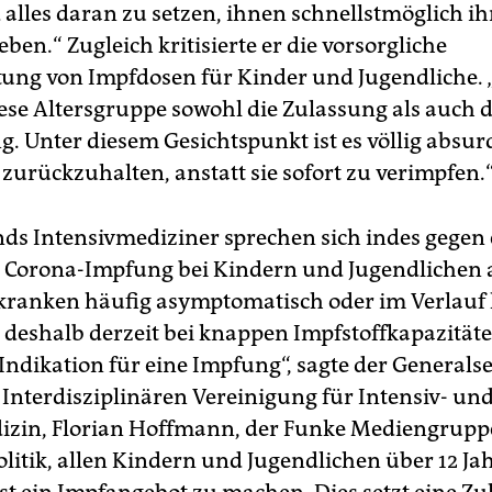
 alles daran zu setzen, ihnen schnellstmöglich ih
en.“ Zugleich kritisierte er die vorsorgliche
ung von Impfdosen für Kinder und Jugendliche. 
iese Altersgruppe sowohl die Zulassung als auch d
. Unter diesem Gesichtspunkt ist es völlig absur
zurückzuhalten, anstatt sie sofort zu verimpfen.
ds Intensivmediziner sprechen sich indes gegen 
 Corona-Impfung bei Kindern und Jugendlichen 
kranken häufig asymptomatisch oder im Verlauf
deshalb derzeit bei knappen Impfstoffkapazitäte
Indikation für eine Impfung“, sagte der Generals
Interdisziplinären Vereinigung für Intensiv- un
izin, Florian Hoffmann, der Funke Mediengruppe
olitik, allen Kindern und Jugendlichen über 12 Ja