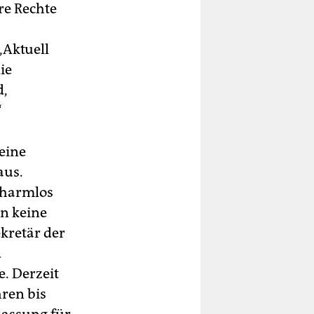
re Rechte
„Aktuell
ie
d,
“
eine
aus.
 harmlos
n keine
ekretär der
d
. Derzeit
hren bis