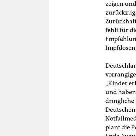
zeigen und
zurückzugeb
Zurückhalt
fehlt für d
Empfehlung
Impfdosen 
Deutschlan
vorrangige
„Kinder er
und haben 
dringliche 
Deutschen 
Notfallmed
plant die P