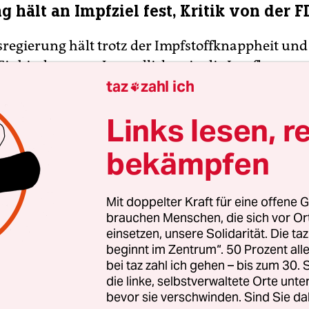
 hält an Impfziel fest, Kritik von der F
regierung hält trotz der Impfstoffknappheit und
Einbindung von Jugendlichen in die Impfkampa
taz
zahl ich
ichen Zielen fest. Ziel sei weiter, dass im Sommer 

t erhalte, sagte Kanzleramtsminister Helge Bra
Links lesen, r
rgenmagazin“. „Das halten wir weiter für realist
chluss der Jugendlichen ab zwölf Jahren, für die 
bekämpfen
 eine Zulassung erwartet werde. „Mitte September
 dass alle geimpft sind.“
Mit doppelter Kraft für eine offene G
brauchen Menschen, die sich vor O
einsetzen, unsere Solidarität. Die ta
beginnt im Zentrum“. 50 Prozent a
bei taz zahl ich gehen – bis zum 30
die linke, selbstverwaltete Orte unte
bevor sie verschwinden. Sind Sie da