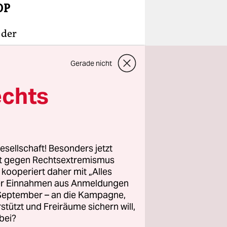
DP
 der
gne an
jeder ein
Gerade nicht
un (CDU)
echts
isch“, auch
nun
 wollen wir
esellschaft! Besonders jetzt
rt gegen Rechtsextremismus
z kooperiert daher mit „Alles
ller Einnahmen aus Anmeldungen
. September – an die Kampagne,
rstützt und Freiräume sichern will,
bei?