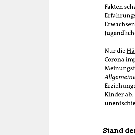
Fakten sch
Erfahrungs
Erwachsene
Jugendlich
Nur die
Hä
Corona imp
Meinungsfo
Allgemein
Erziehungs
Kinder ab. 
unentschi