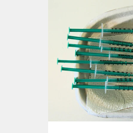
berlin
nord
wahrheit
verlag
verlag
veranstaltungen
shop
fragen & hilfe
unterstützen
abo
genossenschaft