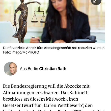
berlin
nord
wahrheit
verlag
verlag
Der finanzielle Anreiz fürs Abmahngeschäft soll reduziert werden
Foto: imago/McPHOTO
veranstaltungen
shop
Aus Berlin
Christian Rath
fragen & hilfe
unterstützen
Die Bundesregierung will die Abzocke mit
Abmahnungen erschweren. Das Kabinett
abo
beschloss an diesem Mittwoch einen
genossenschaft
Gesetzentwurf für „fairen Wettbewerb“, den