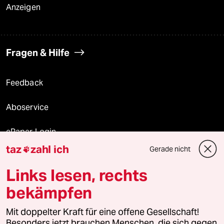
Anzeigen
Fragen & Hilfe
Feedback
Aboservice
ePaper Login
taz
zahl ich
Gerade nicht

Downloads für Abonnierende
Links lesen, rechts
bekämpfen
© 2026 taz Verlags und Vertriebs GmbH
Mit doppelter Kraft für eine offene Gesellschaft!
Alle Rechte vorbehalten. Bei rechtlichen Fragen oder für Genehmigungen
wenden Sie sich bitte an
lizenzen@taz.de
Besonders jetzt brauchen Menschen, die sich gegen