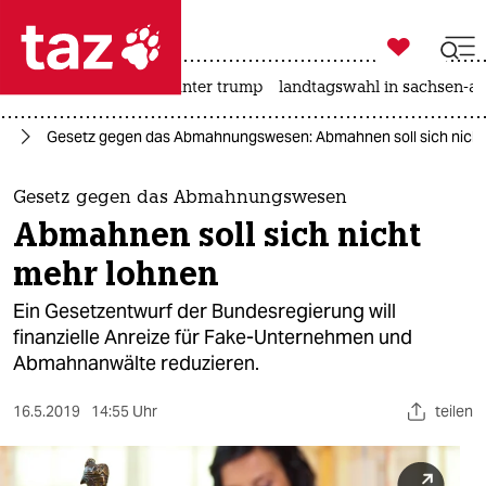

taz zahl ich
nahost-konflikt
usa unter trump
landtagswahl in sachsen-an

taz zahl ich
nd
Gesetz gegen das Abmahnungswesen: Abmahnen soll sich nicht
taz zahl ich
themen
Gesetz gegen das Abmahnungswesen
Abmahnen soll sich nicht
politik
mehr lohnen
öko
Ein Gesetzentwurf der Bundesregierung will
finanzielle Anreize für Fake-Unternehmen und
gesellschaft
Abmahnanwälte reduzieren.
kultur
16.5.2019
14:55 Uhr
teilen
sport