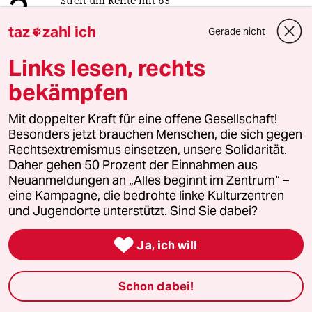
2
Streit um Rente mit 63
Passgenauer Populismus
taz
zahl ich
Gerade nicht

Links lesen, rechts
3
Drohnenvorfall am Leipziger Flughafen
bekämpfen
Das Zeitalter der elektronischen
Kriegsführung
Mit doppelter Kraft für eine offene Gesellschaft!
Besonders jetzt brauchen Menschen, die sich gegen
Rechtsextremismus einsetzen, unsere Solidarität.
Daher gehen 50 Prozent der Einnahmen aus
4
Nein zum Zivildienst
Neuanmeldungen an „Alles beginnt im Zentrum“ –
Hinterlistiger Schritt der
eine Kampagne, die bedrohte linke Kulturzentren
Bundesregierung
und Jugendorte unterstützt. Sind Sie dabei?

Ja, ich will
5
Über die geschlechtergerechte Stadt
„Die Stadt ist gemacht für den weißen
Mann in einem Auto“
Schon dabei!