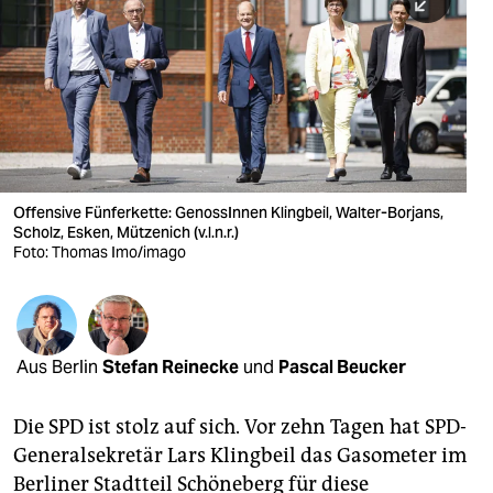
berlin
nord
wahrheit
verlag
verlag
Offensive Fünferkette: GenossInnen Klingbeil, Walter-Borjans,
Scholz, Esken, Mützenich (v.l.n.r.)
veranstaltungen
Foto: Thomas Imo/imago
shop
fragen & hilfe
unterstützen
Aus Berlin
Stefan Reinecke
und
Pascal Beucker
abo
Die SPD ist stolz auf sich. Vor zehn Tagen hat SPD-
Generalsekretär Lars Klingbeil das Gasometer im
genossenschaft
Berliner Stadtteil Schöneberg für diese