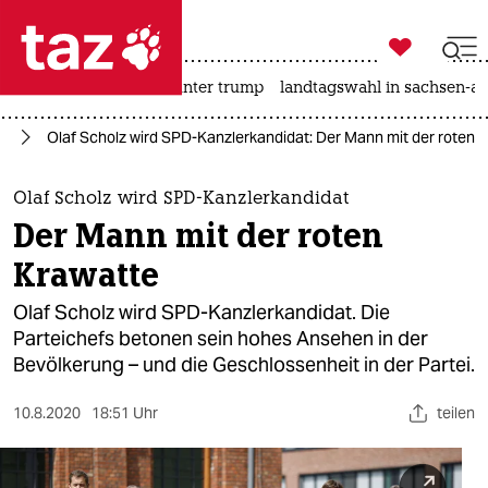

taz zahl ich
nahost-konflikt
usa unter trump
landtagswahl in sachsen-an

taz zahl ich
25
Olaf Scholz wird SPD-Kanzlerkandidat: Der Mann mit der roten 
taz zahl ich
themen
Olaf Scholz wird SPD-Kanzlerkandidat
Der Mann mit der roten
politik
Krawatte
öko
Olaf Scholz wird SPD-Kanzlerkandidat. Die
Parteichefs betonen sein hohes Ansehen in der
gesellschaft
Bevölkerung – und die Geschlossenheit in der Partei.
kultur
10.8.2020
18:51 Uhr
teilen
sport