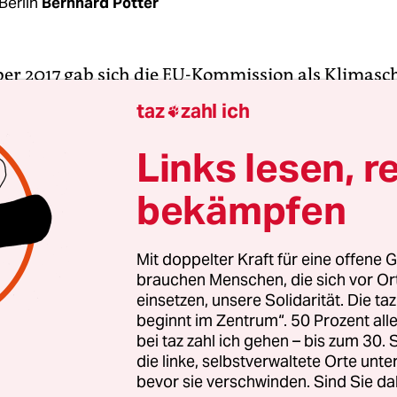
Berlin
Bernhard Pötter
r 2017 gab sich die EU-Kommission als Klimasc
 „Das Ziel für die ,Strategie einer Mobilität mit n
taz
zahl ich

' ist es, die Emissionen des Verkehrs zu senken, 
des Klimawandels zu bekämpfen.“
Links lesen, r
bekämpfen
se dieser Strategie durch die Expertengruppe IC
em ganz anderen Ergebnis: Die Vorschriften zur
ugen mit null oder niedrigem CO
-Ausstoß (ZLEV)
Mit doppelter Kraft für eine offene G
2
brauchen Menschen, die sich vor O
s zahnlos, wenn sie wie geplant umgesetzt werden“
einsetzen, unsere Solidarität. Die ta
 vom ICCT. „Im schlimmsten Fall könnten sie den
beginnt im Zentrum“. 50 Prozent a
ulierung für das Klima untergraben.“
bei taz zahl ich gehen – bis zum 30
die linke, selbstverwaltete Orte unte
bevor sie verschwinden. Sind Sie da