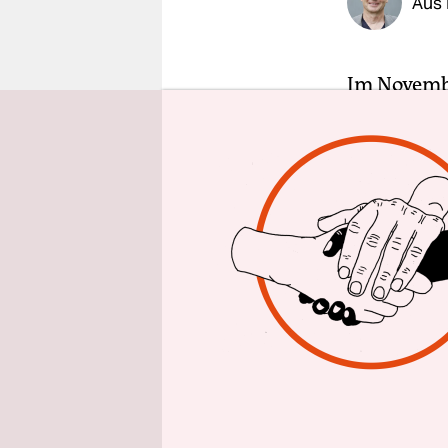
Aus 
epaper login
Im Novembe
der Straße:
Emissionen
Gefahren 
Eine Analy
nun zu ein
von Fahrze
bestenfall
Peter Mock
dieser Reg