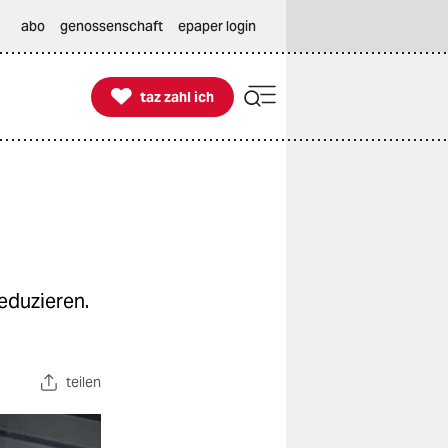
abo
genossenschaft
epaper login

taz zahl ich
taz zahl ich
reduzieren.
teilen