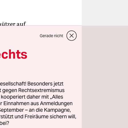
hützer auf
iedrigen
Gerade nicht
um die
echts
CT kommt
 Förderung
 „sind
esellschaft! Besonders jetzt
rt gegen Rechtsextremismus
, schreibt
z kooperiert daher mit „Alles
 Nutzen
ller Einnahmen aus Anmeldungen
. September – an die Kampagne,
rstützt und Freiräume sichern will,
bei?