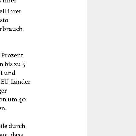
 ihrer
il ihrer
sto
erbrauch
0 Prozent
n bis zu 5
nt und
d EU-Länder
ger
ion um 40
en.
ile durch
gig, dass