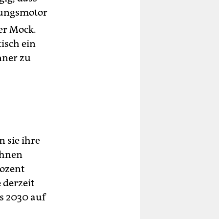
nungsmotor
er Mock.
isch ein
nner zu
n sie ihre
 ihnen
rozent
 derzeit
is 2030 auf