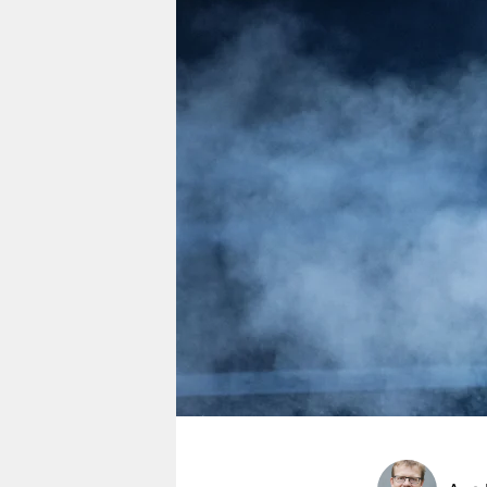
berlin
nord
wahrheit
verlag
verlag
veranstaltungen
shop
fragen & hilfe
unterstützen
abo
genossenschaft