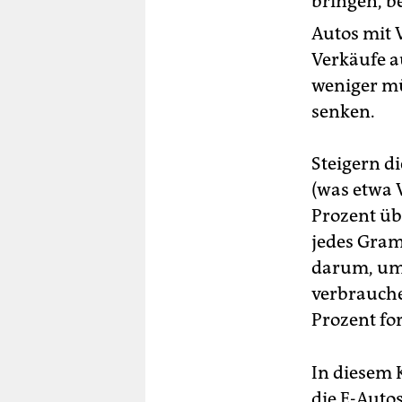
bringen, b
Autos mit 
Verkäufe a
weniger mü
senken.
Steigern di
(was etwa V
Prozent üb
jedes Gram
darum, um 
verbrauch
Prozent fo
In diesem 
die E-Autos