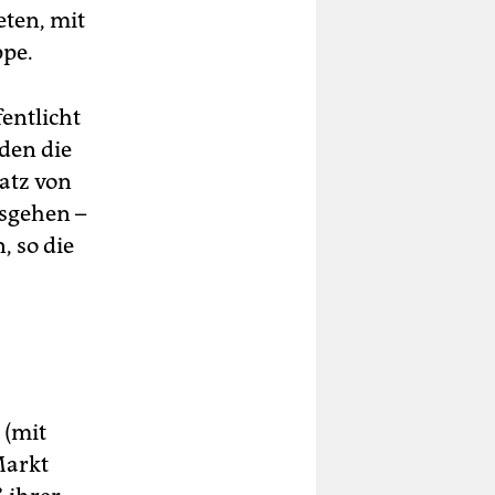
eten, mit
ppe.
entlicht
den die
satz von
sgehen –
, so die
 (mit
Markt