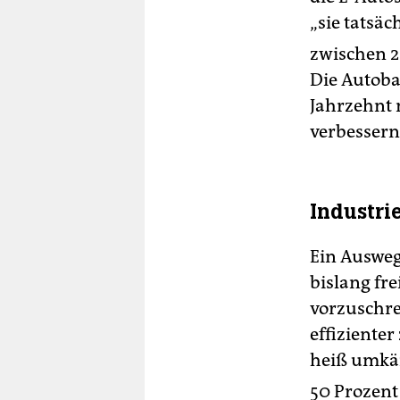
„sie tatsäc
zwischen 2
Die Autoba
Jahrzehnt 
verbessern
Industrie
Ein Ausweg 
bislang fre
vorzuschre
effiziente
heiß umkä
50 Prozent