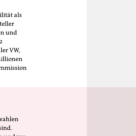
ität als
teller
ren und
2
ller VW,
illionen
Kommission
wahlen
sind.