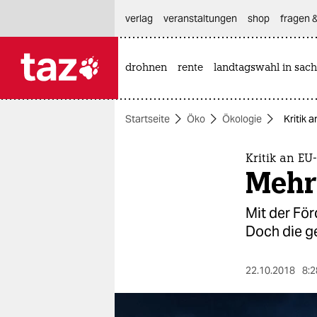
hautnavigation anspringen
hauptinhalt anspringen
footer anspringen
verlag
veranstaltungen
shop
fragen &
drohnen
rente
landtagswahl in sach

taz zahl ich
taz zahl ich
Startseite
Öko
Ökologie
Kritik 
themen
politik
Kritik an EU
Mehr
öko
Mit der För
gesellschaft
Doch die g
kultur
22.10.2018
8:2
sport