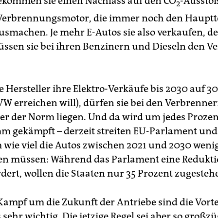
ekommen sie einen Nachlass auf den CO
-Ausstoß
2
Verbrennungsmotor, die immer noch den Hauptte
usmachen. Je mehr E-Autos sie also verkaufen, de
ssen sie bei ihren Benzinern und Dieseln den V
e Hersteller ihre Elektro-Verkäufe bis 2030 auf 3
W erreichen will), dürfen sie bei den Verbrenner
er der Norm liegen. Und da wird um jedes Proze
m gekämpft – derzeit streiten EU-Parlament un
wie viel die Autos zwischen 2021 und 2030 weni
en müssen: Während das Parlament eine Redukt
rdert, wollen die Staaten nur 35 Prozent zugesteh
Kampf um die Zukunft der Antriebe sind die Vorte
 sehr wichtig. Die jetzige Regel sei aber so großzü