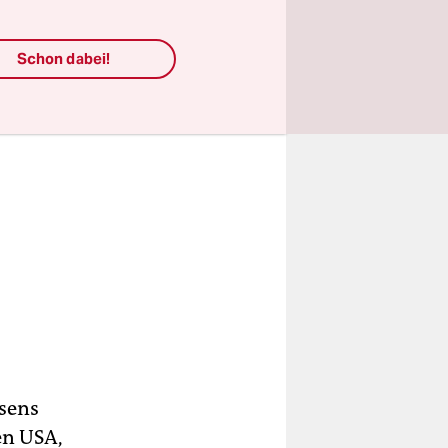
Schon dabei!
ssens
en USA,