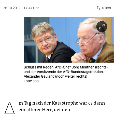
berlin
28.10.2017
17:44 Uhr
teilen
nord
wahrheit
verlag
verlag
veranstaltungen
shop
Schluss mit Reden: AfD-Chef Jörg Meuthen (rechts)
und der Vorsitzende der AfD-Bundestagsfraktion,
fragen & hilfe
Alexander Gauland (noch weiter rechts)
Foto: dpa
unterstützen
abo
A
m Tag nach der Katas­trophe war es dann
genossenschaft
ein älterer Herr, der den