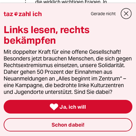
die wirklich wichtigen Fragen. In
Deutschland verrottet die
taz
zahl ich
Gerade nicht

Infrasturktur (usw.), aber Debattiert
wird über Kopftücher und
Links lesen, rechts
sonstwelche Privatangelegenheiten.
bekämpfen
Ich teile Ihre Analyse zur Enstehung
der AFD auch nur zum Teil. Es handelt
Mit doppelter Kraft für eine offene Gesellschaft!
sich dabei um eine Arschlochpartei.
Besonders jetzt brauchen Menschen, die sich gegen
In jedem Land gibt es einen gewissen
Rechtsextremismus einsetzen, unsere Solidarität.
Prozentsatz Arschlöcher. Auch in
Daher gehen 50 Prozent der Einnahmen aus
Deutschland. Die hatten seit Merkel
Neuanmeldungen an „Alles beginnt im Zentrum“ –
keine politische Heimat mehr. Also
eine Kampagne, die bedrohte linke Kulturzentren
brauchte es die Neugründeung einer
und Jugendorte unterstützt. Sind Sie dabei?
Arschlochpratei, damit die
Arschlöcher demokratisch

Ja, ich will
repräsentiert sind. Deshalb ist die
AFD wichtig. Ob mensch mit den
Arschlöchern reden will, bleibt jeder
Schon dabei!
selbst überlassen. Argumentativer
kampf ist gut, nach dem Mund reden