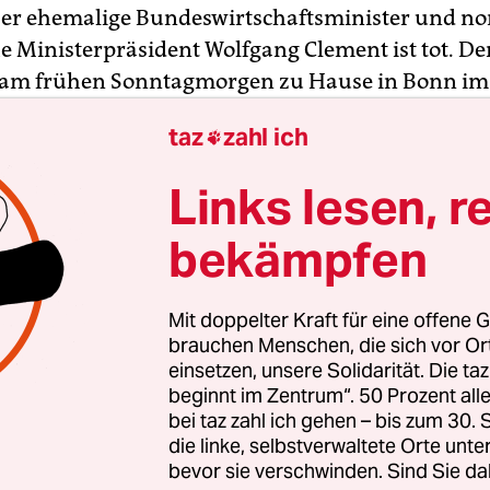
Der ehemalige Bundeswirtschaftsminister und no
he Ministerpräsident Wolfgang Clement ist tot. De
i am frühen Sonntagmorgen zu Hause in Bonn im 
edlich in seinem Bett gestorben, erfuhr die Deuts
taz
zahl ich

s dem Familienkreis.
Links lesen, r
nitiative Neue Soziale Marktwirtschaft bestätigte
emalige SPD-Politiker, der zuletzt die FDP unters
bekämpfen
svorsitzender des Netzwerks. FDP-Chef
Christia
am Sonntag
: „Die FDP trauert um Wolfgang Clemen
Mit doppelter Kraft für eine offene G
aler setzte er sich Zeit seines Lebens für sozialen 
brauchen Menschen, die sich vor O
 Wachstum ein.“
einsetzen, unsere Solidarität. Die ta
beginnt im Zentrum“. 50 Prozent a
bei taz zahl ich gehen – bis zum 30
die linke, selbstverwaltete Orte unte
bevor sie verschwinden. Sind Sie da