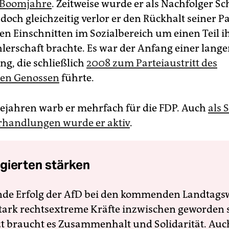
 Boomjahre
. Zeitweise wurde er als Nachfolger S
doch gleichzeitig verlor er den Rückhalt seiner Pa
den Einschnitten im Sozialbereich um einen Teil i
rschaft brachte. Es war der Anfang einer lang
g, die schließlich
2008 zum Parteiaustritt des
en Genossen
führte.
gejahren warb er mehrfach für die FDP. Auch
als 
erhandlungen wurde er aktiv
.
gierten stärken
nde Erfolg der AfD bei den kommenden Landtags
 stark rechtsextreme Kräfte inzwischen geworden 
zt braucht es Zusammenhalt und Solidarität. Auc