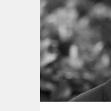
berlin
nord
wahrheit
verlag
verlag
veranstaltungen
shop
fragen & hilfe
unterstützen
abo
genossenschaft