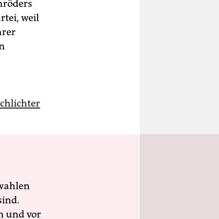
chröders
rtei, weil
hrer
en
Schlichter
wahlen
sind.
h und vor