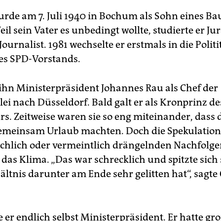
rde am 7. Juli 1940 in Bochum als Sohn eines Ba
il sein Vater es unbedingt wollte, studierte er Ju
ournalist. 1981 wechselte er erstmals in die Politit
es SPD-Vorstands.
 ihn Ministerpräsident Johannes Rau als Chef der
lei nach Düsseldorf. Bald galt er als Kronprinz d
rs. Zeitweise waren sie so eng miteinander, dass 
emeinsam Urlaub machten. Doch die Spekulatio
ächlich oder vermeintlich drängelnden Nachfolge
 das Klima. „Das war schrecklich und spitzte sich 
ältnis darunter am Ende sehr gelitten hat“, sagte
 er endlich selbst Ministerpräsident. Er hatte gr