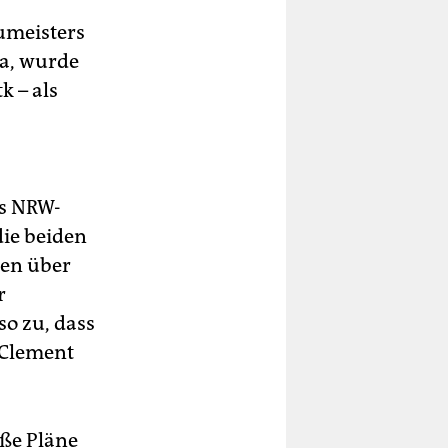
umeisters
ra, wurde
k – als
es NRW-
die beiden
nen über
r
so zu, dass
 Clement
oße Pläne