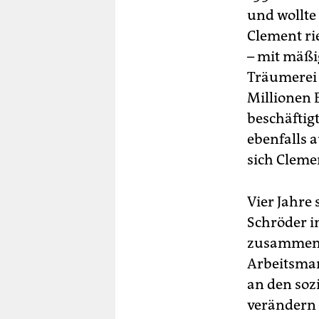
und wollte
Clement ri
– mit mäßi
Träumerei 
Millionen 
beschäftigt
ebenfalls 
sich Cleme
Vier Jahre
Schröder i
zusammenge
Arbeitsmar
an den soz
verändern 