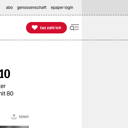
abo
genossenschaft
epaper login

taz zahl ich
taz zahl ich
10
ter
mit 80
teilen