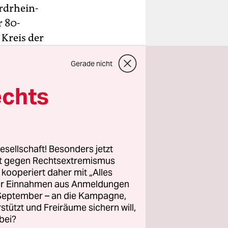
rdrhein-
r 80-
Kreis der
che Presse-
Gerade nicht
echts
 Clements
tützte, war
n Lindner
t. Als
esellschaft! Besonders jetzt
Aufstieg,
rt gegen Rechtsextremismus
z kooperiert daher mit „Alles
ller Einnahmen aus Anmeldungen
. September – an die Kampagne,
rstützt und Freiräume sichern will,
bei?