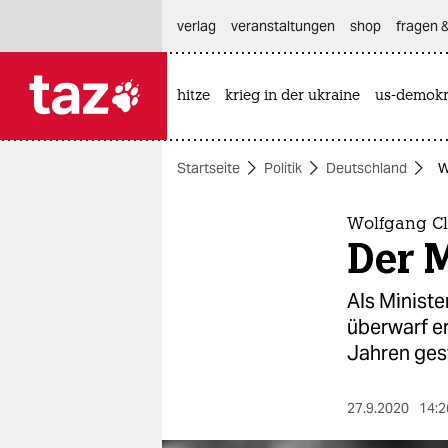
hautnavigation anspringen
hauptinhalt anspringen
footer anspringen
verlag
veranstaltungen
shop
fragen &
hitze
krieg in der ukraine
us-demokr

taz zahl ich
taz zahl ich
Startseite
Politik
Deutschland
W
themen
politik
Wolfgang Cl
Der 
öko
Als Minist
gesellschaft
überwarf er
Jahren ges
kultur
sport
27.9.2020
14:2