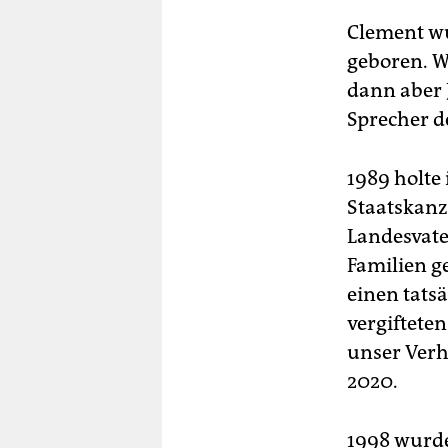
Clement wu
geboren. We
dann aber J
Sprecher d
1989 holte
Staatskanz
Landesvate
Familien g
einen tats
vergifteten
unser Verh
2020.
1998 wurde