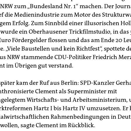
 NRW zum „Bundesland Nr. 1“ machen. Der Journa
ef die Medienindustrie zum Motor des Strukturw
gem Erfolg. Zum Sinnbild einer illusorischen Ho
wurde ein Oberhausener Trickfilmstudio, in das
Euro Fördergelder flossen und das am Ende 20 Le
e. „Viele Baustellen und kein Richtfest“, spottete d
aus NRW stammende CDU-Politiker Friedrich Mer
nt im Übrigen gut verstand.
 später kam der Ruf aus Berlin: SPD-Kanzler Gerh
nthronisierte Clement als Superminister mit
legtem Wirtschafts- und Arbeitsministerium, 
ktreformen Hartz I bis Hartz IV umzusetzen. Er
ialwirtschaftlichen Rahmenbedingungen in Deu
wollen, sagte Clement im Rückblick.