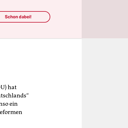
Schon dabei!
U) hat
utschlands“
nso ein
Reformen