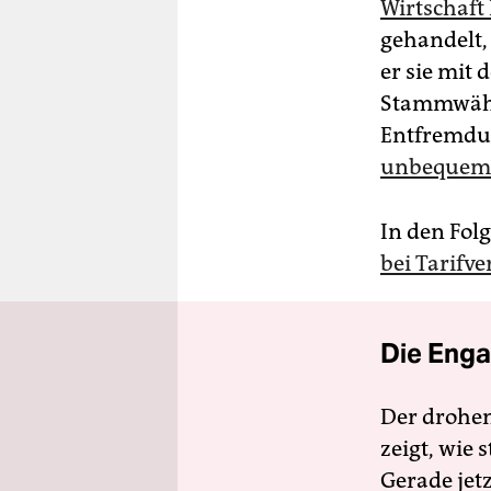
Wirtschaft
gehandelt, 
er sie mit 
Stammwähle
Entfremdun
unbequem
In den Fol
bei Tarifv
Die Enga
Der drohe
zeigt, wie
Gerade jet