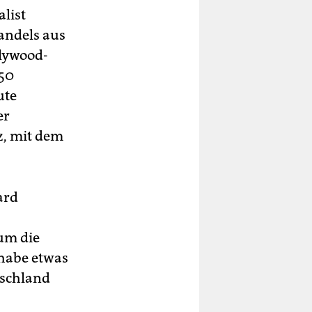
list
andels aus
llywood-
 50
ute
er
z, mit dem
ard
um die
 habe etwas
tschland