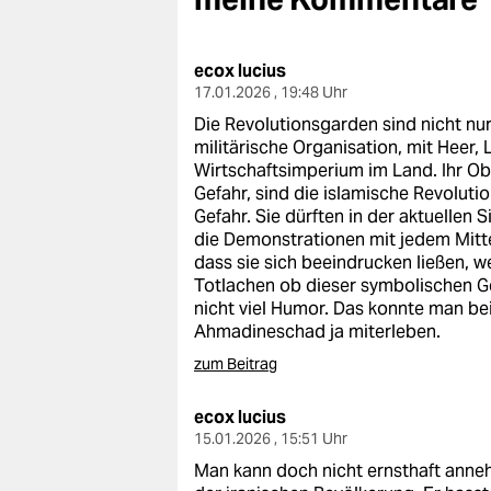
berlin
nord
ecox lucius
17.01.2026 , 19:48 Uhr
wahrheit
Die Revolutionsgarden sind nicht nu
verlag
militärische Organisation, mit Heer,
Wirtschaftsimperium im Land. Ihr Obe
verlag
Gefahr, sind die islamische Revoluti
Gefahr. Sie dürften in der aktuelle
veranstaltungen
die Demonstrationen mit jedem Mittel
dass sie sich beeindrucken ließen, 
shop
Totlachen ob dieser symbolischen Ge
nicht viel Humor. Das konnte man 
fragen & hilfe
Ahmadineschad ja miterleben.
unterstützen
zum Beitrag
abo
ecox lucius
15.01.2026 , 15:51 Uhr
genossenschaft
Man kann doch nicht ernsthaft anne