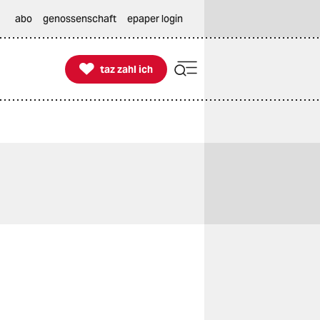
abo
genossenschaft
epaper login

taz zahl ich
taz zahl ich