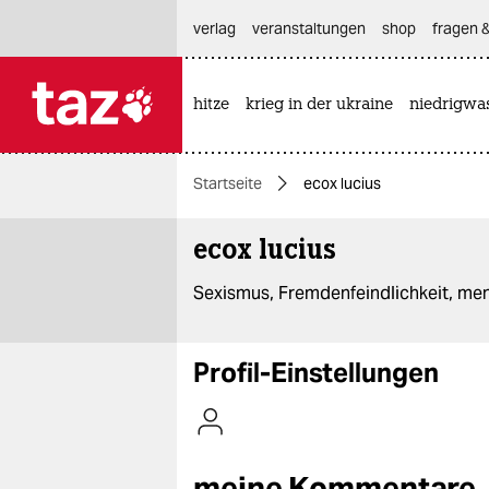
hautnavigation anspringen
hauptinhalt anspringen
footer anspringen
verlag
veranstaltungen
shop
fragen &
hitze
krieg in der ukraine
niedrigwa

taz zahl ich
taz zahl ich
Startseite
ecox lucius
themen
ecox lucius
politik
Sexismus, Fremdenfeindlichkeit, men
öko
gesellschaft
Profil-Einstellungen
kultur
sport
meine Kommentare