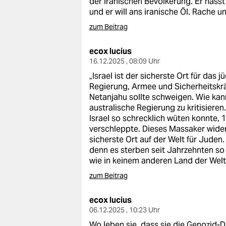
der iranischen Bevölkerung. Er hasst
epaper login
und er will ans iranische Öl. Rache u
zum Beitrag
ecox lucius
16.12.2025 , 08:09 Uhr
„Israel ist der sicherste Ort für das 
Regierung, Armee und Sicherheitskrä
Netanjahu sollte schweigen. Wie ka
australische Regierung zu kritisieren
Israel so schrecklich wüten konnte,
verschleppte. Dieses Massaker wider
sicherste Ort auf der Welt für Juden
denn es sterben seit Jahrzehnten so
wie in keinem anderen Land der Welt
zum Beitrag
ecox lucius
06.12.2025 , 10:23 Uhr
Wo leben sie, dass sie die Genozid-