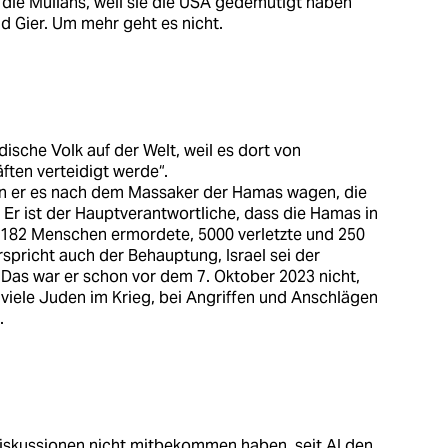
 die Mullahs, weil sie die USA gedemütigt haben
nd Gier. Um mehr geht es nicht.
jüdische Volk auf der Welt, weil es dort von
ften verteidigt werde“.
nn er es nach dem Massaker der Hamas wagen, die
. Er ist der Hauptverantwortliche, dass die Hamas in
 1182 Menschen ermordete, 5000 verletzte und 250
spricht auch der Behauptung, Israel sei der
. Das war er schon vor dem 7. Oktober 2023 nicht,
 viele Juden im Krieg, bei Angriffen und Anschlägen
.
Diskussionen nicht mitbekommen haben, seit AI den