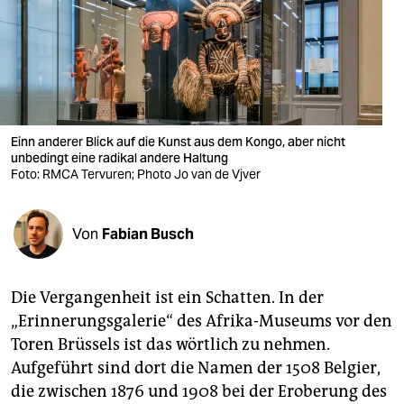
berlin
nord
wahrheit
verlag
Einn anderer Blick auf die Kunst aus dem Kongo, aber nicht
verlag
unbedingt eine radikal andere Haltung
Foto: RMCA Tervuren; Photo Jo van de Vjver
veranstaltungen
shop
Von
Fabian Busch
fragen & hilfe
Die Vergangenheit ist ein Schatten. In der
unterstützen
„Erinnerungsgalerie“ des Afrika-Museums vor den
abo
Toren Brüssels ist das wörtlich zu nehmen.
Aufgeführt sind dort die Namen der 1508 Belgier,
genossenschaft
die zwischen 1876 und 1908 bei der Eroberung des