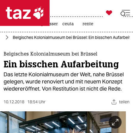

taz zahl ich
hitze
afd
niedrigwasser
ceuta
rente

taz zahl ich
te
Belgisches Kolonialmuseum bei Brüssel: Ein bisschen Aufarbeit
taz zahl ich
themen
Belgisches Kolonialmuseum bei Brüssel
Ein bisschen Aufarbeitung
politik
Das letzte Kolonialmuseum der Welt, nahe Brüssel
öko
gelegen, wurde renoviert und mit neuem Konzept
wiedereröffnet. Von Restitution ist nicht die Rede.
gesellschaft
10.12.2018
18:54 Uhr
teilen
kultur
sport