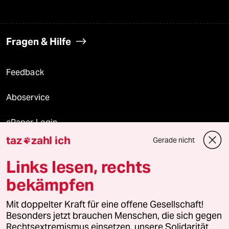
Fragen & Hilfe
Feedback
Aboservice
ePaper Login
taz
zahl ich
Gerade nicht

Downloads für Abonnierende
Links lesen, rechts
bekämpfen
© 2026 taz Verlags und Vertriebs GmbH
Mit doppelter Kraft für eine offene Gesellschaft!
Alle Rechte vorbehalten. Bei rechtlichen Fragen oder für Genehmigungen
wenden Sie sich bitte an
lizenzen@taz.de
Besonders jetzt brauchen Menschen, die sich gegen
Rechtsextremismus einsetzen, unsere Solidarität.