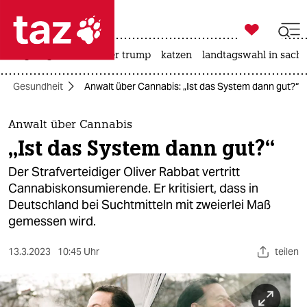

taz zahl ich
bergsteigen
usa unter trump
katzen
landtagswahl in sachs

taz zahl ich
Gesundheit
Anwalt über Cannabis: „Ist das System dann gut?“
taz zahl ich
themen
Anwalt über Cannabis
„Ist das System dann gut?“
politik
Der Strafverteidiger Oliver Rabbat vertritt
öko
Cannabiskonsumierende. Er kritisiert, dass in
Deutschland bei Suchtmitteln mit zweierlei Maß
gesellschaft
gemessen wird.
kultur
13.3.2023
10:45 Uhr
teilen
sport