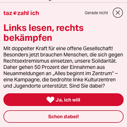
Landtagswahlen zeigt, wie stark rechtsextreme
taz
zahl ich
Kräfte inzwischen geworden sind. Gerade jetzt
Gerade nicht

braucht es Zusammenhalt und Solidarität. Auch
Links lesen, rechts
und vor allem mit den Menschen, die sich vor Ort
für eine starke Zivilgesellschaft einsetzen. Die taz
bekämpfen
kooperiert deshalb mit "Alles beginnt im
Mit doppelter Kraft für eine offene Gesellschaft!
Zentrum". Die Kampagne unterstützt bundesweit
Besonders jetzt brauchen Menschen, die sich gegen
linke, selbstverwaltete Orte und baut einen
Rechtsextremismus einsetzen, unsere Solidarität.
solidarischen Fonds für deren Schutz und Erhalt
Daher gehen 50 Prozent der Einnahmen aus
auf. Eine offene Gesellschaft braucht guten, frei
Neuanmeldungen an „Alles beginnt im Zentrum“ –
zugänglichen Journalismus – und
eine Kampagne, die bedrohte linke Kulturzentren
und Jugendorte unterstützt. Sind Sie dabei?
zivilgesellschaftliches Engagement. Finden Sie
auch? Dann machen Sie mit und unterstützen Sie

Ja, ich will
unsere Aktion.
Schon dabei!
Jetzt unterstützen