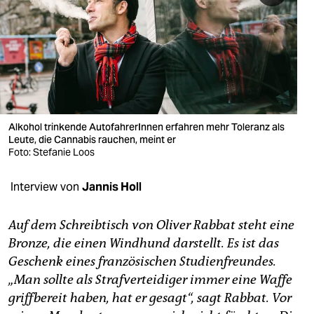
berlin
nord
wahrheit
verlag
verlag
Alkohol trinkende AutofahrerInnen erfahren mehr Toleranz als
Leute, die Cannabis rauchen, meint er
veranstaltungen
Foto: Stefanie Loos
shop
Interview von
Jannis Holl
fragen & hilfe
Auf dem Schreibtisch von Oliver Rabbat steht eine
unterstützen
Bronze, die einen Windhund darstellt. Es ist das
Geschenk eines französischen Studienfreundes.
abo
„Man sollte als Strafverteidiger immer eine Waffe
genossenschaft
griffbereit haben, hat er gesagt“, sagt Rabbat. Vor