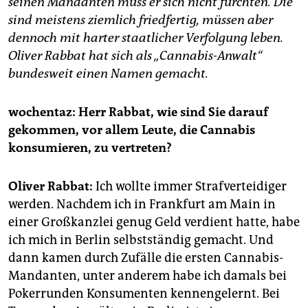
seinen Mandanten muss er sich nicht fürchten. Die
epaper login
sind meistens ziemlich friedfertig, müssen aber
dennoch mit harter staatlicher Ver­folgung leben.
Oliver Rabbat hat sich als „Cannabis-Anwalt“
bundesweit einen Namen gemacht.
wochentaz: Herr Rabbat, wie sind Sie darauf
gekommen, vor allem Leute, die Cannabis
konsumieren, zu vertreten?
Oliver Rabbat:
Ich wollte immer Strafverteidiger
werden. Nachdem ich in Frankfurt am Main in
einer Großkanzlei genug Geld verdient hatte, habe
ich mich in Berlin selbstständig gemacht. Und
dann kamen durch Zufälle die ersten Cannabis-
Mandanten, unter anderem habe ich damals bei
Pokerrunden Konsumenten kennengelernt. Bei