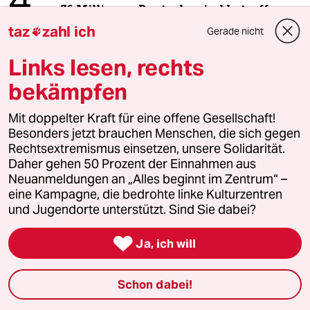
4
56 Millionen Deutsche sind betroffen
taz
zahl ich
Gerade nicht

Links lesen, rechts
5
Über die geschlechtergerechte Stadt
bekämpfen
„Die Stadt ist gemacht für den weißen
Mann in einem Auto“
Mit doppelter Kraft für eine offene Gesellschaft!
Besonders jetzt brauchen Menschen, die sich gegen
Rechtsextremismus einsetzen, unsere Solidarität.
6
Antifas in Sachsen-Anhalt
Daher gehen 50 Prozent der Einnahmen aus
Der Ernstfall
Neuanmeldungen an „Alles beginnt im Zentrum“ –
eine Kampagne, die bedrohte linke Kulturzentren
und Jugendorte unterstützt. Sind Sie dabei?
taz


Ja, ich will
Folgen Sie uns
Schon dabei!