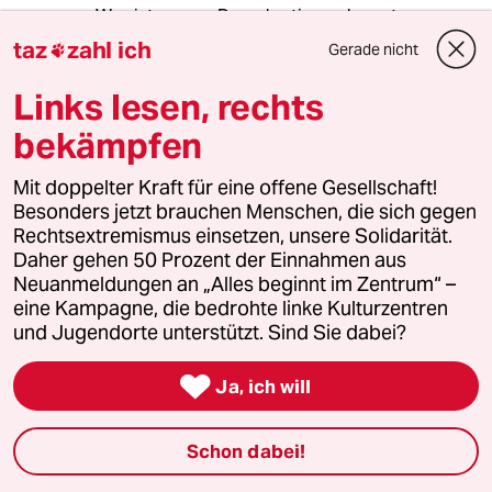
Was ist unsere Demokratie noch wert, wenn
statt Diskurs nur noch Propaganda gefördert
taz
zahl ich
Gerade nicht

wird?
Links lesen, rechts
bekämpfen
Frau Kirschgrün
15.06.2019
,
13:42 Uhr
Mit doppelter Kraft für eine offene Gesellschaft!
Besonders jetzt brauchen Menschen, die sich gegen
@Peter_:
Rechtsextremismus einsetzen, unsere Solidarität.
"Was ist unsere Demokratie noch
Daher gehen 50 Prozent der Einnahmen aus
wert, wenn statt Diskurs nur noch
Neuanmeldungen an „Alles beginnt im Zentrum“ –
Propaganda gefördert wird?"
eine Kampagne, die bedrohte linke Kulturzentren
und Jugendorte unterstützt. Sind Sie dabei?
Nichts?

Ja, ich will
Nichts!
Schon dabei!
ecox lucius
EL