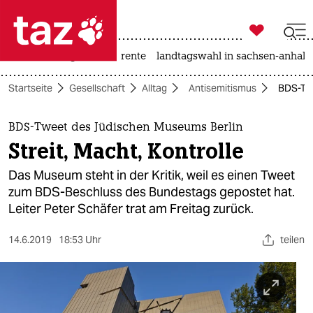

taz zahl ich
hitze
niedrigwasser
rente
landtagswahl in sachsen-anhalt

taz zahl ich
Startseite
Gesellschaft
Alltag
Antisemitismus
BDS-Twe
taz zahl ich
themen
BDS-Tweet des Jüdischen Museums Berlin
Streit, Macht, Kontrolle
politik
Das Museum steht in der Kritik, weil es einen Tweet
öko
zum BDS-Beschluss des Bundestags gepostet hat.
Leiter Peter Schäfer trat am Freitag zurück.
gesellschaft
14.6.2019
18:53 Uhr
teilen
kultur
sport