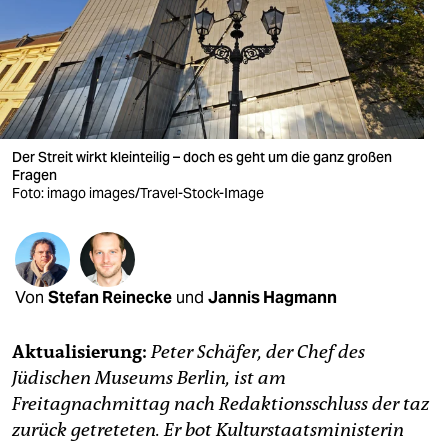
berlin
nord
wahrheit
verlag
Der Streit wirkt kleinteilig – doch es geht um die ganz großen
verlag
Fragen
Foto: imago images/Travel-Stock-Image
veranstaltungen
shop
fragen & hilfe
Von
Stefan Reinecke
und
Jannis Hagmann
unterstützen
Aktualisierung:
Peter Schäfer, der Chef des
abo
Jüdischen Museums Berlin, ist am
Freitagnachmittag nach Redaktionsschluss der taz
genossenschaft
zurück getreteten. Er bot Kulturstaatsministerin