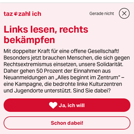
tomás zerolo
TZ
taz
zahl ich
Gerade nicht
12.04.2024
,
21:28 Uhr

@SAM SPADE
Links lesen, rechts
Sehe ich im wesentlichen genauso.
Die CDU nutzt die AfD als Werkzeug -- als
bekämpfen
Abrissbirne, um an die Macht zu kommen.
Kann allerdings passieren, dass sie zum Opfer
Mit doppelter Kraft für eine offene Gesellschaft!
ihres eigenen Werkzeugs wird -- ein wenig, wie
Besonders jetzt brauchen Menschen, die sich gegen
in der Golem-Geschichte.
Rechtsextremismus einsetzen, unsere Solidarität.
Daher gehen 50 Prozent der Einnahmen aus
Neuanmeldungen an „Alles beginnt im Zentrum“ –
eine Kampagne, die bedrohte linke Kulturzentren
Lowandorder
und Jugendorte unterstützt. Sind Sie dabei?
13.04.2024
,
18:55 Uhr

@tomás zerolo:
Ja, ich will
Liggers und es gilt “ Wer mit dem 👿
Schon dabei!
Suppe essen will - braucht halt nen
langen 🥄 ! Woll"