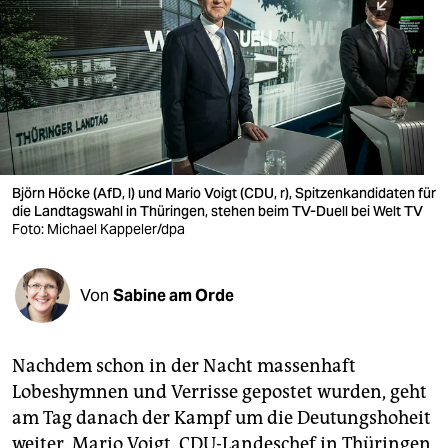
berlin
nord
wahrheit
verlag
verlag
Björn Höcke (AfD, l) und Mario Voigt (CDU, r), Spitzenkandidaten für
die Landtagswahl in Thüringen, stehen beim TV-Duell bei Welt TV
veranstaltungen
Foto: Michael Kappeler/dpa
shop
fragen & hilfe
Von
Sabine am Orde
unterstützen
Nachdem schon in der Nacht massenhaft
abo
Lobeshymnen und Verrisse gepostet wurden, geht
genossenschaft
am Tag danach der Kampf um die Deutungshoheit
weiter. Mario Voigt, CDU-Landeschef in Thüringen