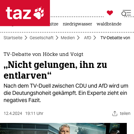

taz zahl ich
krieg in der ukraine
hitze
niedrigwasser
waldbrände

taz zahl ich
Startseite
Gesellschaft
Medien
AfD
TV-Debatte von Hö
taz zahl ich
themen
TV-Debatte von Höcke und Voigt
„Nicht gelungen, ihn zu
politik
entlarven“
öko
Nach dem TV-Duell zwischen CDU und AfD wird um
die Deutungshoheit gekämpft. Ein Experte zieht ein
gesellschaft
negatives Fazit.
kultur
12.4.2024
19:11 Uhr
teilen
sport