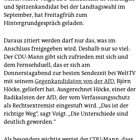
epaper login
und Spitzenkandidat bei der Landtagswahl im
September, hat Freitagfrüh zum
Hintergrundgespräch geladen.
Daraus zitiert werden darf nur das, was im
Anschluss freigegeben wird. Deshalb nur so viel:
Der CDU-Mann gibt sich zufrieden mit sich und
dem Fernsehduell, das er sich am
Donnerstagabend zur besten Sendezeit bei WeltTV
mit seinem
Gegenkandidaten von der AfD
, Björn
Höcke, geliefert hat. Ausgerechnet Höcke, einer der
Radikalsten der AfD, der vom Verfassungsschutz
als Rechtsextremist eingestuft wird. „Das ist der
richtige Weg“, sagt Voigt. „Die Unterschiede sind
deutlich geworden.“
Als besonders wichtig wertet der CDU-Mann, dass