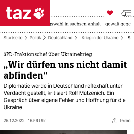

taz zahl ich
hitze
surfen
landtagswahl in sachsen-anhalt
gewalt gegen

taz zahl ich
Startseite
Politik
Deutschland
Krieg in der Ukraine
SPD
taz zahl ich
themen
SPD-Fraktionschef über Ukrainekrieg
„Wir dürfen uns nicht damit
politik
abfinden“
öko
Diplomatie werde in Deutschland reflexhaft unter
Verdacht gestellt, kritisiert Rolf Mützenich. Ein
gesellschaft
Gespräch über eigene Fehler und Hoffnung für die
Ukraine
kultur
sport
25.12.2022
16:56 Uhr
teilen