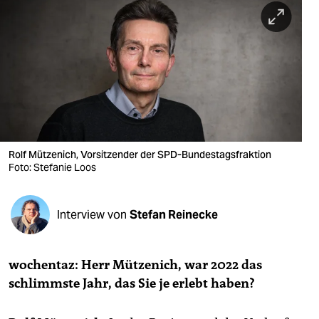
berlin
nord
wahrheit
verlag
verlag
veranstaltungen
Rolf Mützenich, Vorsitzender der SPD-Bundestagsfraktion
Foto: Stefanie Loos
shop
fragen & hilfe
Interview von
Stefan Reinecke
unterstützen
wochentaz: Herr Mützenich, war 2022 das
abo
schlimmste Jahr, das Sie je erlebt haben?
genossenschaft