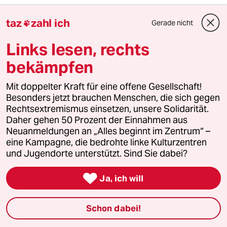
06438 (Profil gelöscht)
0G
taz
zahl ich
Gerade nicht

26.12.2022
,
13:07 Uhr
Mützenich ""Wer die Zivilbevölkerung schützen
Links lesen, rechts
und die Verheerungen dieses Krieges stoppen
bekämpfen
will, muss einen Waffenstillstand für ein
erstrebenswertes Ziel halten.""
==
Mit doppelter Kraft für eine offene Gesellschaft!
Putin setzt auf Erfolg in einem langen Krieg &
Besonders jetzt brauchen Menschen, die sich gegen
er weiß, dass sein Sieg alles andere als sicher
Rechtsextremismus einsetzen, unsere Solidarität.
ist. Aber er rechnet sich Chancen aus, durch
Daher gehen 50 Prozent der Einnahmen aus
methodische viehische Brutalität gegen die
Neuanmeldungen an „Alles beginnt im Zentrum“ –
zivile Bevölkerung das zu erreichen, was ihm
eine Kampagne, die bedrohte linke Kulturzentren
vor einem Jahr nach dem 24. Februar nicht
und Jugendorte unterstützt. Sind Sie dabei?
gelungen ist.
Das bedeutet das diejenigen, die Frieden für

Ja, ich will
eine bessere Lösung halten, sich für einen
schmerzhaften Kampf wappnen müssen der
Jahre dauern kann, bevor er auf die eine oder
Schon dabei!
andere Weise gelöst wird.