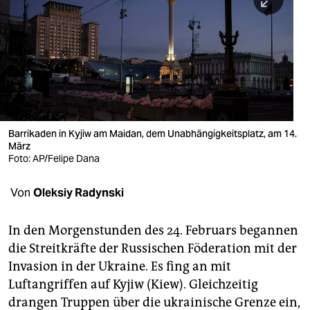
berlin
nord
wahrheit
verlag
verlag
Barrikaden in Kyjiw am Maidan, dem Unabhängigkeitsplatz, am 14.
März
veranstaltungen
Foto: AP/Felipe Dana
shop
Von
Oleksiy Radynski
fragen & hilfe
unterstützen
In den Morgenstunden des 24. Februars begannen
die Streitkräfte der Russischen Föderation mit der
abo
Invasion in der Ukraine. Es fing an mit
Luftangriffen auf Kyjiw (Kiew). Gleichzeitig
genossenschaft
drangen Truppen über die ukrai­nische Grenze ein,