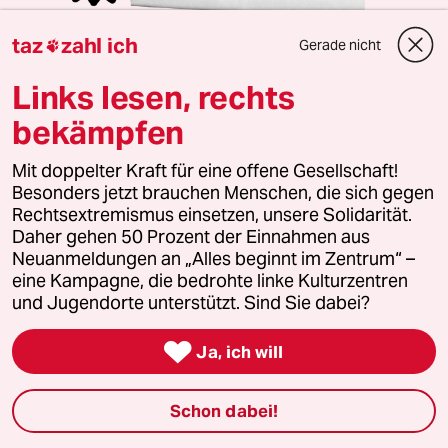
taz
zahl ich
Gerade nicht

10 Ausgaben für 10 Euro
Die Wochenzeitung mit taz-Blick
Links lesen, rechts
Wir schauen den Superreichen auf die Finger.
bekämpfen
Unsere wochentaz bietet jeden Samstag
Journalismus, der es nicht allen recht macht und
Mit doppelter Kraft für eine offene Gesellschaft!
Stimmen, die woanders nicht gehört werden.
Besonders jetzt brauchen Menschen, die sich gegen
Rechtsextremismus einsetzen, unsere Solidarität.
Jeden Samstag als gedruckte Zeitung frei Haus
Daher gehen 50 Prozent der Einnahmen aus
Zusätzlich digitale Ausgabe inkl. Vorlesefunktion
Neuanmeldungen an „Alles beginnt im Zentrum“ –
eine Kampagne, die bedrohte linke Kulturzentren
und Jugendorte unterstützt. Sind Sie dabei?
Jetzt kennenlernen

Ja, ich will
Schon dabei!
41 Kommentare
/
Neueste
Älteste