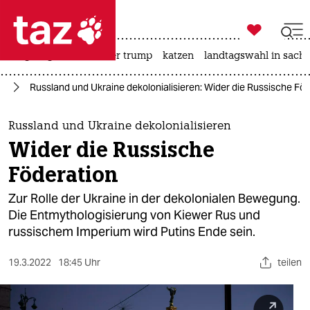

taz zahl ich
bergsteigen
usa unter trump
katzen
landtagswahl in sachs

taz zahl ich
ne
Russland und Ukraine dekolonialisieren: Wider die Russische Fö
taz zahl ich
themen
Russland und Ukraine dekolonialisieren
Wider die Russische
politik
Föderation
öko
Zur Rolle der Ukraine in der dekolonialen Bewegung.
Die Entmythologisierung von Kiewer Rus und
gesellschaft
russischem Imperium wird Putins Ende sein.
kultur
19.3.2022
18:45 Uhr
teilen
sport