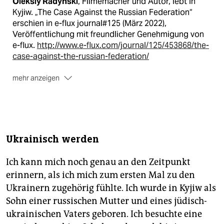
Oleksiy Radynski
, Filmemacher und Autor, lebt in
Kyjiw. „The Case Against the Russian Federation“
erschien in e-flux journal#125 (März 2022),
Veröffentlichung mit freundlicher Geneh­migung von
e-flux.
http://www.e-flux.com/journal/125/453868/the-
case-against-the-russian-federation/
mehr anzeigen
Videodiskussion mit dem Autor siehe:
www.volksbuehne.berlin/#/de/veranstaltungen/diskuss
ionsveranstaltung­ukraine­-4
Ukrainisch werden
Ich kann mich noch genau an den Zeitpunkt
erinnern, als ich mich zum ersten Mal zu den
Ukrai­nern zugehörig fühlte. Ich wurde in Kyjiw als
Sohn einer russischen Mutter und eines jüdisch-
ukrainischen Vaters geboren. Ich besuchte eine