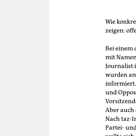
Wie konkre
zeigen: off
Bei einem 
mit Namen g
Journalist
wurden am
informiert
und Opposi
Vorsitzend
Aber auch 
Nach taz-I
Partei- und