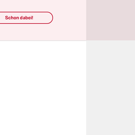
kündigte
Schon dabei!
n zu