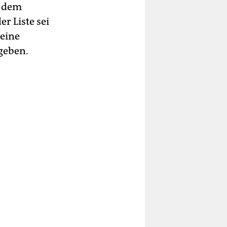
t dem
r Liste sei
keine
geben.