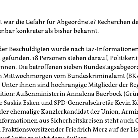
t war die Gefahr für Abgeordnete? Recherchen de
enbar konkreter als bisher bekannt.
der Beschuldigten wurde nach taz-Informationen 
efunden. 18 Personen stehen darauf, Po­li­ti­ke­r:
:innen. Die betroffenen sieben Bundestagsabgeo
 Mittwochmorgen vom Bundeskriminalamt (BK
. Unter ihnen sind hochrangige Mitglieder der R
tion: Außenministerin Annalena Baerbock (Grün
e Saskia Esken und SPD-Generalsekretär Kevin K
der ehemalige Kanzlerkandidat der Union, Armin
nformationen aus Sicherheitskreisen steht auch
 Fraktionsvorsitzender Friedrich Merz auf der Lis