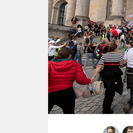
berlin
nord
wahrheit
verlag
verlag
veranstaltungen
shop
fragen & hilfe
unterstützen
abo
genossenschaft