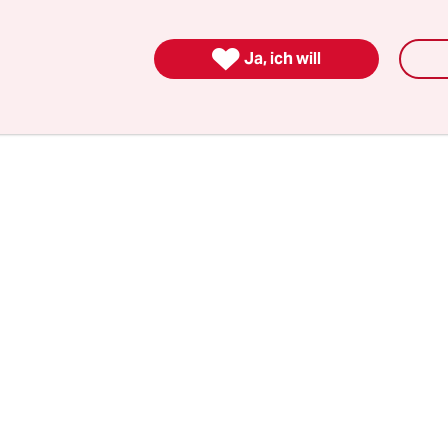
ierung und Abgeordnete festzunehmen.
vizepräsidentin Katrin Göring-Eckardt (Grüne) 

Ja, ich will
cherheitsvorkehrungen des Parlaments überprüfe