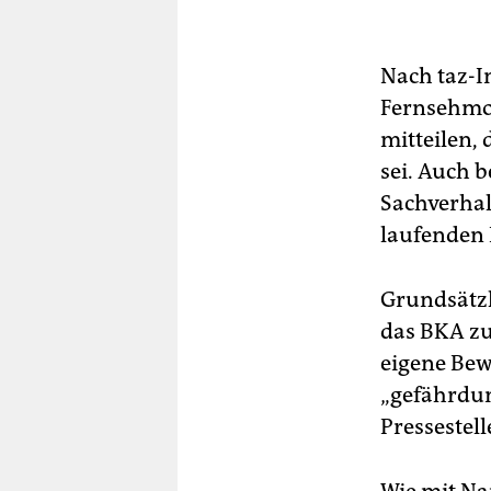
Nach taz-I
Fern­seh­mo
mitteilen,
sei. Auch 
Sachverhal
laufenden 
Grundsätzli
das BKA zu
eigene Bew
„gefährdun
Pressestell