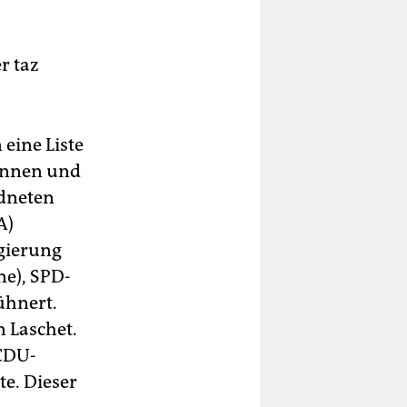
r taz
eine Liste
in­nen und
rdneten
A)
egierung
e), SPD-
ühnert.
 Laschet.
 CDU-
te. Dieser