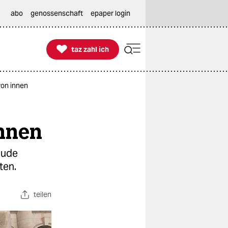
abo
genossenschaft
epaper login

taz zahl ich
taz zahl ich
von innen
nnen
äude
ten.
teilen