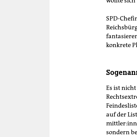
wollte sic
SPD-Chefin
Reichsbürg
fantasiere
konkrete P
Sogenann
Es ist nich
Rechtsextr
Feindeslist
auf der Lis
mitt­le­r:
sondern ber