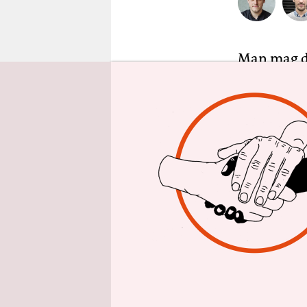
epaper login
Man mag di
abzusetzen
rechtsradi
ihres Plan
ehemalige 
Winkeman
hatten Waf
Viele Bund
Ermittlung
ungeheuerl
mit einer 
Bundestag 