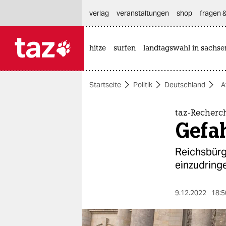
hautnavigation anspringen
hauptinhalt anspringen
footer anspringen
verlag
veranstaltungen
shop
fragen &
hitze
surfen
landtagswahl in sachse

taz zahl ich
taz zahl ich
Startseite
Politik
Deutschland
A
themen
politik
taz-Recherc
Gefa
öko
Reichs­bür­
gesellschaft
einzudring
kultur
9.12.2022
18:5
sport