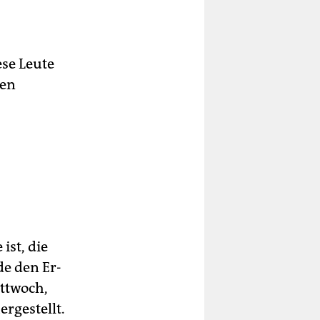
ese Leute
ten
ist, die
de den Er­
ittwoch,
ergestellt.