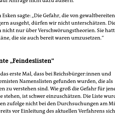
h auf Anfrage nicht dazu äußern.
 Esken sagte: „Die Gefahr, die von gewaltbereiten
ern ausgeht, dürfen wir nicht unterschätzen. Di
n nicht nur über Verschwörungstheorien. Sie hat
läne, die sie auch bereit waren umzusetzen.“
te „Feindeslisten“
t das erste Mal, dass bei Reichs­bür­ge­r:in­nen und
emisten Namenslisten gefunden wurden, die als
en zu verstehen sind. Wie groß die Gefahr für jene 
te stehen, ist schwer einzuschätzen. Die Liste wur
in­nen zufolge nicht bei den Durchsuchungen am M
eits vor Einleitung des aktuellen Verfahrens sich