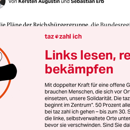
Von
Kersten Augustin
und
Sebastian Erb
e Pläne der Reichsbürgergruppe,
die Bundesreg
 und ihren Prinzen als Kanzler einzusetzen
, für
taz
zahl ich

kale Hirngespinste halten. Aber zumindest der ers
s hätte gelingen können: Über ein Mitglied der G
Links lesen, r
AfD-Abgeordnete und Richterin Birgit Malsack-
bekämpfen
n
, hatten sie einen Hausausweis des Bundestags.
fen.
Mit doppelter Kraft für eine offene G
brauchen Menschen, die sich vor O
estagsabgeordnete sind beunruhigt. Was die bis
einsetzen, unsere Solidarität. Die ta
en des Generalbundesanwalts ergeben haben, ist
beginnt im Zentrum“. 50 Prozent a
ich. Einige der Terrorverdächtigen sollen geplan
bei taz zahl ich gehen – bis zum 30
kleinen bewaffneten Gruppe gewaltsam in den D
die linke, selbstverwaltete Orte unte
bevor sie verschwinden. Sind Sie da
einzudringen, um dort anwesende Mitglieder de