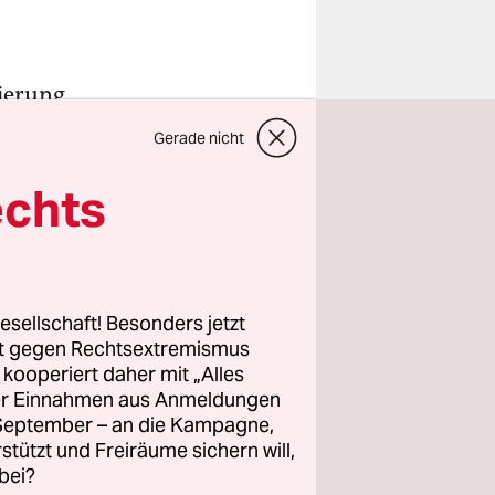
ierung
Gerade nicht
te Schritt
ruppe,
die
echts
 Und sie
esellschaft! Besonders jetzt
rt gegen Rechtsextremismus
herigen
z kooperiert daher mit „Alles
 ja auch
ller Einnahmen aus Anmeldungen
t haben,
. September – an die Kampagne,
eutschen
rstützt und Freiräume sichern will,
bei?
r