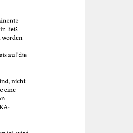
minente
in ließ
rt worden
is auf die
ind, nicht
e eine
nn
BKA-